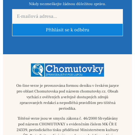
Nikdy nezmeškejte žádnou důležitou zprávu.
Přihlásit se k odběru
On-line verze je provozována formou deníku v českém jazyce
pro oblast Chomutovska pod názvem chomutovky.cz. Obsah
vychází z ověřených a veřejně dostupných zdrojů
zpracovaných redakcí a nepodléhá pravidlům pro tištěná
periodika.
Tištěné verze jsou ve smyslu zákona č. 46/2000 Sb vydávány
pod názvem CHOMUTOVKY s evidenčním číslem MK ČR E
24339, periodického tisku přidělené Ministerstvem kultury