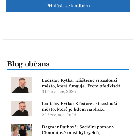
Přihlásit se k odběru
Blog občana
Ladislav Kytka: Klášterec si zaslouží
město, které funguje. Proto předkládáme
program, který řeší skutečné problémy
31 července, 2026
Ladislav Kytka: Klášterec si zaslouží
město, které je lidem nablízku
22 července, 2026
Dagmar Rathová: Sociální pomoc v
Chomutově musí být rychlá,