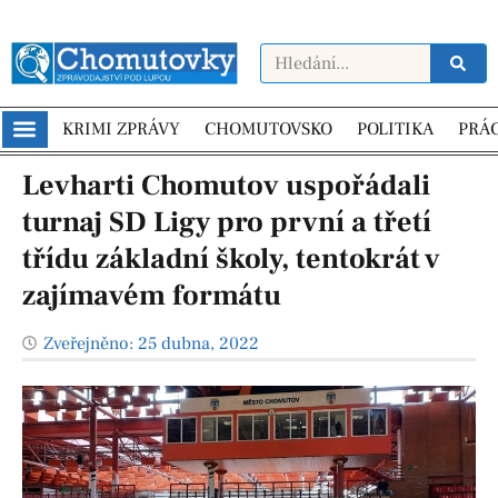
KRIMI ZPRÁVY
CHOMUTOVSKO
POLITIKA
PRÁ
Levharti Chomutov uspořádali
turnaj SD Ligy pro první a třetí
třídu základní školy, tentokrát v
zajímavém formátu
Zveřejněno:
25 dubna, 2022