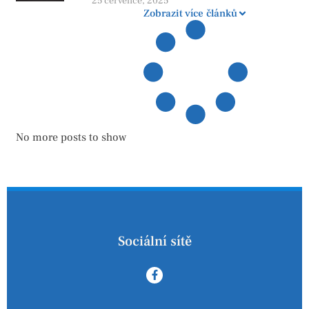
zatopení
25 července, 2025
Zobrazit více článků
No more posts to show
Sociální sítě