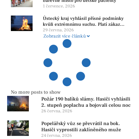
barevné místo pro dětské pacienty
1 července, 2026
Ústecký kraj vyhlásil přísné podmínky
kvůli extrémnímu suchu. Platí zákaz
ohňů i pyrotechniky
29 června, 2026
Zobrazit více článků
No more posts to show
Požár 190 balíků slámy. Hasiči vyhlásili
2. stupeň poplachu a bojovali celou noc
26 června, 2026
Popelářský vůz se převrátil na bok.
Hasiči vyprostili zaklíněného muže
24 června, 2026