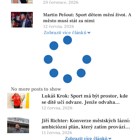
srozumitelná a férová. Ne udržovat lidi v
20 července, 2026
závislosti
Martin Pešout: Sport dětem mění život. A
město musí stát za nimi
12 června, 2026
Zobrazit více článků
No more posts to show
Lukáš Krok: Sport má být prostor, kde
se dítě učí odvaze. Jenže odvaha
neroste tam, kde se bojí udělat chybu.
12 června, 2026
Jiří Richter: Konverze městských lázní:
ambiciózní plán, který zatím provází
více otazníků než jistot
11 června, 2026
Zobrazit více článků