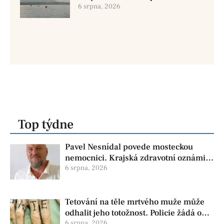
dvě osoby se pohřešují
6 srpna, 2026
Top týdne
Pavel Nesnídal povede mosteckou
nemocnici. Krajská zdravotní oznámila
změnu ve vedení
6 srpna, 2026
Tetování na těle mrtvého muže může
odhalit jeho totožnost. Policie žádá o
6 srpna, 2026