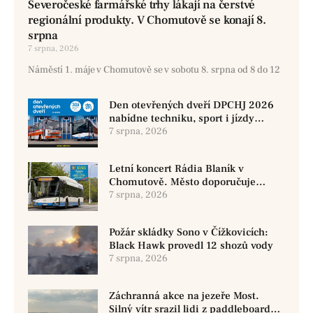
Severočeské farmářské trhy lákají na čerstvé
regionální produkty. V Chomutově se konají 8.
srpna
7 srpna, 2026
Náměstí 1. máje v Chomutově se v sobotu 8. srpna od 8 do 12
Den otevřených dveří DPCHJ 2026
nabídne techniku, sport i jízdy
historickými vozy
7 srpna, 2026
Letní koncert Rádia Blaník v
Chomutově. Město doporučuje
využít MHD
7 srpna, 2026
Požár skládky Sono v Čížkovicích:
Black Hawk provedl 12 shozů vody
7 srpna, 2026
Záchranná akce na jezeře Most.
Silný vítr srazil lidi z paddleboardů,