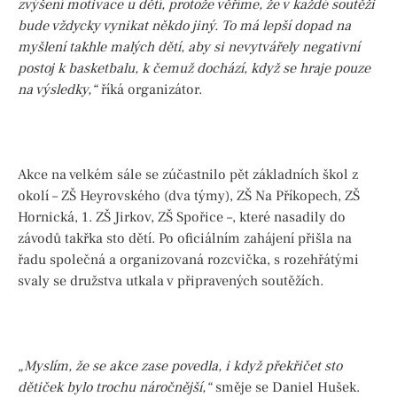
zvýšení motivace u dětí, protože věříme, že v každé soutěži
bude vždycky vynikat někdo jiný. To má lepší dopad na
myšlení takhle malých dětí, aby si nevytvářely negativní
postoj k basketbalu, k čemuž dochází, když se hraje pouze
na výsledky,“
říká organizátor.
Akce na velkém sále se zúčastnilo pět základních škol z
okolí – ZŠ Heyrovského (dva týmy), ZŠ Na Příkopech, ZŠ
Hornická, 1. ZŠ Jirkov, ZŠ Spořice –, které nasadily do
závodů takřka sto dětí. Po oficiálním zahájení přišla na
řadu společná a organizovaná rozcvička, s rozehřátými
svaly se družstva utkala v připravených soutěžích.
„Myslím, že se akce zase povedla, i když překřičet sto
dětiček bylo trochu náročnější,“
směje se Daniel Hušek.