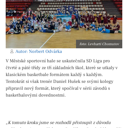
foto: Levharti Chomutov
Autor:
Norbert Odvárka
V Městské sportovní hale se uskutečnila SD Liga pro
čtvrté a páté třídy ze tří základních škol, které se utkaly v
klasickém basketbale formátem každý s každým.
Tentokrát si však trenér Daniel Hušek se svými kolegy
připravil nový formát, který spočíval v sérii závodů s
basketbalovými dovednostmi.
„K tomuto kroku jsme se rozhodli přistoupit z důvodu