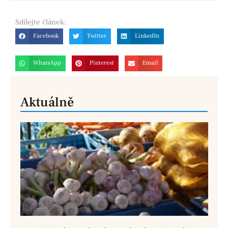
Sdílejte
článek:
Facebook
Twitter
LinkedIn
WhatsApp
Pinterest
Email
Aktuálně