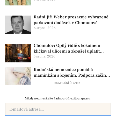
pomoc
Radní Jiří Weber prosazuje vyhrazené
parkování dodávek v Chomutově
6 srpna, 2026
Chomutov: Opilý řidič s kokainem
kličkoval ulicemi a zkoušel uplatit
policisty
5 srpna, 2026
Kadaňská nemocnice pomáhá
maminkám s kojením. Podpora začíná
už před porodem
KOMERČNÍ ČLÁNEK
Nikdy nezmeškejte žádnou důležitou zprávu.