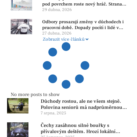
pod povrchem roste nový hráč. Strana
PRO se drží nejvýš mezi menšími
29 dubna, 2026
subjekty
Odbory prosazují změny v důchodech i
pracovní době. Dopady pocítí i lidé v
našem regionu
27 dubna, 2026
Zobrazit více článků
No more posts to show
Důchody rostou, ale ne všem stejně.
Polovina seniorů má nadprůměrnou
penzi, tisíce však žijí pod hranicí
7 srpna, 2025
důstojnosti — SPD chce zrušení vládní
Čechy zasáhnou silné bouřky s
reformy
přívalovým deštěm. Hrozí lokální