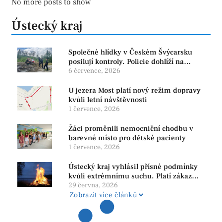
No more posts to show
Ústecký kraj
Společné hlídky v Českém Švýcarsku
posilují kontroly. Policie dohlíží na
bezpečnost i ochranu přírody
6 července, 2026
U jezera Most platí nový režim dopravy
kvůli letní návštěvnosti
1 července, 2026
Žáci proměnili nemocniční chodbu v
barevné místo pro dětské pacienty
1 července, 2026
Ústecký kraj vyhlásil přísné podmínky
kvůli extrémnímu suchu. Platí zákaz
ohňů i pyrotechniky
29 června, 2026
Zobrazit více článků