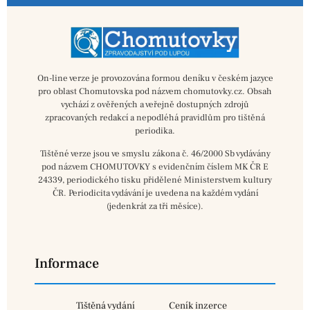
On-line verze je provozována formou deníku v českém jazyce
pro oblast Chomutovska pod názvem chomutovky.cz. Obsah
vychází z ověřených a veřejně dostupných zdrojů
zpracovaných redakcí a nepodléhá pravidlům pro tištěná
periodika.
Tištěné verze jsou ve smyslu zákona č. 46/2000 Sb vydávány
pod názvem CHOMUTOVKY s evidenčním číslem MK ČR E
24339, periodického tisku přidělené Ministerstvem kultury
ČR. Periodicita vydávání je uvedena na každém vydání
(jedenkrát za tři měsíce).
Informace
Tištěná vydání
Ceník inzerce