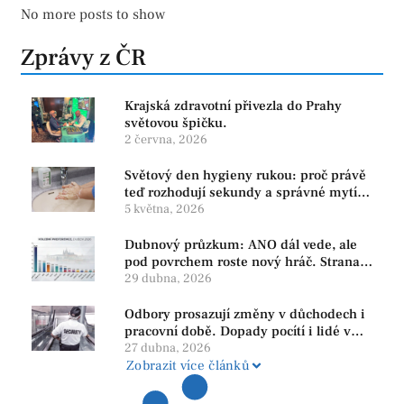
No more posts to show
Zprávy z ČR
Krajská zdravotní přivezla do Prahy
světovou špičku.
2 června, 2026
Světový den hygieny rukou: proč právě
teď rozhodují sekundy a správné mytí
rukou
5 května, 2026
Dubnový průzkum: ANO dál vede, ale
pod povrchem roste nový hráč. Strana
PRO se drží nejvýš mezi menšími
29 dubna, 2026
subjekty
Odbory prosazují změny v důchodech i
pracovní době. Dopady pocítí i lidé v
našem regionu
27 dubna, 2026
Zobrazit více článků