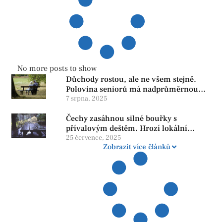
No more posts to show
Důchody rostou, ale ne všem stejně.
Polovina seniorů má nadprůměrnou
penzi, tisíce však žijí pod hranicí
7 srpna, 2025
důstojnosti — SPD chce zrušení vládní
Čechy zasáhnou silné bouřky s
reformy
přívalovým deštěm. Hrozí lokální
zatopení
25 července, 2025
Zobrazit více článků