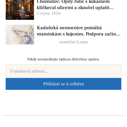
Chomutov: Opilý řidič s kokainem
kličkoval ulicemi a zkoušel uplatit
policisty
5 srpna, 2026
Kadaňská nemocnice pomáhá
maminkám s kojením. Podpora začíná
už před porodem
KOMERČNÍ ČLÁNEK
Nikdy nezmeškejte žádnou důležitou zprávu.
Přihlásit se k odběru