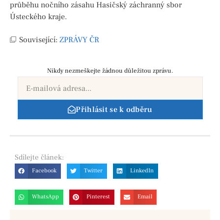
průběhu nočního zásahu Hasičský záchranný sbor
Ústeckého kraje.
Související:
ZPRÁVY ČR
Nikdy nezmeškejte žádnou důležitou zprávu.
Přihlásit se k odběru
Sdílejte
článek:
Facebook
Twitter
LinkedIn
WhatsApp
Pinterest
Email