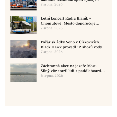
historickými vozy
7 srpna, 2026
Letní koncert Rádia Blaník v
Chomutově. Město doporučuje
využít MHD
7 srpna, 2026
Požár skládky Sono v Čížkovicích:
Black Hawk provedl 12 shozů vody
7 srpna, 2026
Záchranná akce na jezeře Most.
Silný vítr srazil lidi z paddleboardů,
dvě osoby se pohřešují
6 srpna, 2026