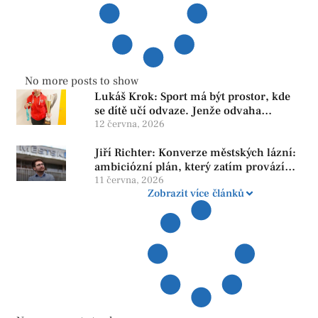
No more posts to show
Lukáš Krok: Sport má být prostor, kde
se dítě učí odvaze. Jenže odvaha
neroste tam, kde se bojí udělat chybu.
12 června, 2026
Jiří Richter: Konverze městských lázní:
ambiciózní plán, který zatím provází
více otazníků než jistot
11 června, 2026
Zobrazit více článků