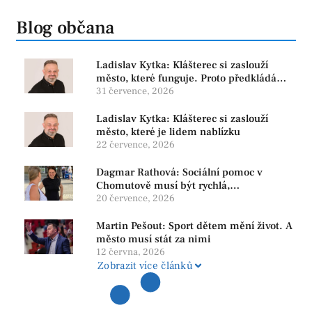
Blog občana
Ladislav Kytka: Klášterec si zaslouží
město, které funguje. Proto předkládáme
program, který řeší skutečné problémy
31 července, 2026
Ladislav Kytka: Klášterec si zaslouží
město, které je lidem nablízku
22 července, 2026
Dagmar Rathová: Sociální pomoc v
Chomutově musí být rychlá,
srozumitelná a férová. Ne udržovat lidi v
20 července, 2026
závislosti
Martin Pešout: Sport dětem mění život. A
město musí stát za nimi
12 června, 2026
Zobrazit více článků