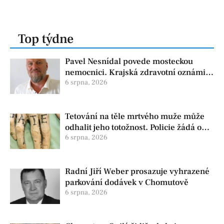
Top týdne
Pavel Nesnídal povede mosteckou
nemocnici. Krajská zdravotní oznámila
změnu ve vedení
6 srpna, 2026
Tetování na těle mrtvého muže může
odhalit jeho totožnost. Policie žádá o
pomoc
6 srpna, 2026
Radní Jiří Weber prosazuje vyhrazené
parkování dodávek v Chomutově
6 srpna, 2026