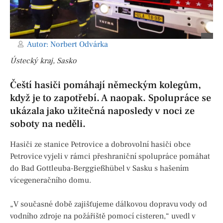
Autor:
Norbert Odvárka
Ústecký kraj, Sasko
Čeští hasiči pomáhají německým kolegům,
když je to zapotřebí. A naopak. Spolupráce se
ukázala jako užitečná naposledy v noci ze
soboty na neděli.
Hasiči ze stanice Petrovice a dobrovolní hasiči obce
Petrovice vyjeli v rámci přeshraniční spolupráce pomáhat
do Bad Gottleuba-Berggießhübel v Sasku s hašením
vícegeneračního domu.
„V současné době zajišťujeme dálkovou dopravu vody od
vodního zdroje na požářiště pomocí cisteren,“ uvedl v