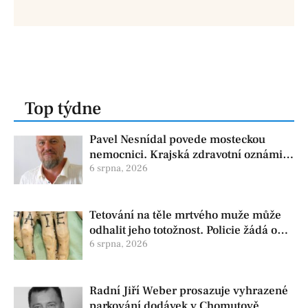
Top týdne
Pavel Nesnídal povede mosteckou
nemocnici. Krajská zdravotní oznámila
změnu ve vedení
6 srpna, 2026
Tetování na těle mrtvého muže může
odhalit jeho totožnost. Policie žádá o
pomoc
6 srpna, 2026
Radní Jiří Weber prosazuje vyhrazené
parkování dodávek v Chomutově