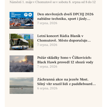
Náměstí 1. máje v Chomutově se v sobotu 8. srpna od 8 do 12
Den otevřených dveří DPCHJ 2026
nabídne techniku, sport i jízdy
historickými vozy
7 srpna, 2026
Letní koncert Rádia Blaník v
Chomutově. Město doporučuje
využít MHD
7 srpna, 2026
Požár skládky Sono v Čížkovicích:
Black Hawk provedl 12 shozů vody
7 srpna, 2026
Záchranná akce na jezeře Most.
Silný vítr srazil lidi z paddleboardů,
dvě osoby se pohřešují
6 srpna, 2026