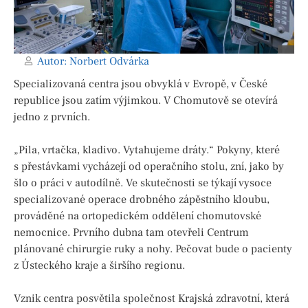
Autor:
Norbert Odvárka
Specializovaná centra jsou obvyklá v Evropě, v České
republice jsou zatím výjimkou. V Chomutově se otevírá
jedno z prvních.
„Pila, vrtačka, kladivo. Vytahujeme dráty.“ Pokyny, které
s přestávkami vycházejí od operačního stolu, zní, jako by
šlo o práci v autodílně. Ve skutečnosti se týkají vysoce
specializované operace drobného zápěstního kloubu,
prováděné na ortopedickém oddělení chomutovské
nemocnice. Prvního dubna tam otevřeli Centrum
plánované chirurgie ruky a nohy. Pečovat bude o pacienty
z Ústeckého kraje a širšího regionu.
Vznik centra posvětila společnost Krajská zdravotní, která