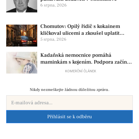
6 srpna, 2026
Chomutov: Opilý řidič s kokainem
kličkoval ulicemi a zkoušel uplatit
policisty
5 srpna, 2026
Kadaňská nemocnice pomáhá
maminkám s kojením. Podpora začíná
už před porodem
KOMERČNÍ ČLÁNEK
Nikdy nezmeškejte žádnou důležitou zprávu.
Přihlásit se k odběru