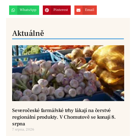
WhatsApp
Pinterest
Email
Aktuálně
Severočeské farmářské trhy lákají na čerstvé
regionální produkty. V Chomutově se konají 8.
srpna
7 srpna, 2026