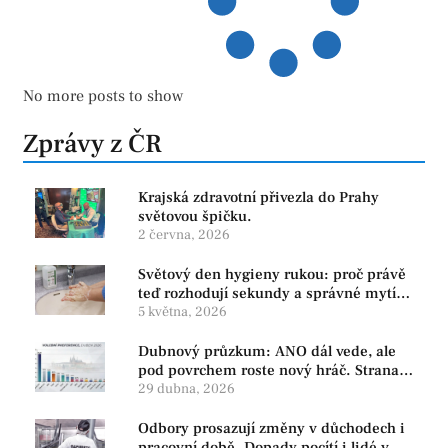
No more posts to show
Zprávy z ČR
Krajská zdravotní přivezla do Prahy
světovou špičku.
2 června, 2026
Světový den hygieny rukou: proč právě
teď rozhodují sekundy a správné mytí
rukou
5 května, 2026
Dubnový průzkum: ANO dál vede, ale
pod povrchem roste nový hráč. Strana
PRO se drží nejvýš mezi menšími
29 dubna, 2026
subjekty
Odbory prosazují změny v důchodech i
pracovní době. Dopady pocítí i lidé v