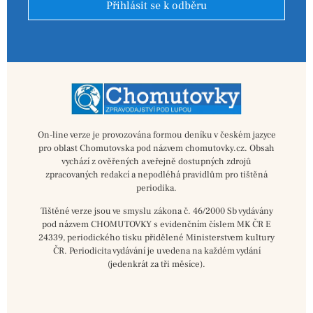
Přihlásit se k odběru
On-line verze je provozována formou deníku v českém jazyce
pro oblast Chomutovska pod názvem chomutovky.cz. Obsah
vychází z ověřených a veřejně dostupných zdrojů
zpracovaných redakcí a nepodléhá pravidlům pro tištěná
periodika.
Tištěné verze jsou ve smyslu zákona č. 46/2000 Sb vydávány
pod názvem CHOMUTOVKY s evidenčním číslem MK ČR E
24339, periodického tisku přidělené Ministerstvem kultury
ČR. Periodicita vydávání je uvedena na každém vydání
(jedenkrát za tři měsíce).