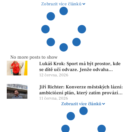
Zobrazit více článků
No more posts to show
Lukáš Krok: Sport má být prostor, kde
se dítě učí odvaze. Jenže odvaha
neroste tam, kde se bojí udělat chybu.
12 června, 2026
Jiří Richter: Konverze městských lázní:
ambiciózní plán, který zatím provází
více otazníků než jistot
11 června, 2026
Zobrazit více článků