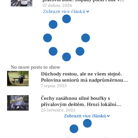
našem regionu
27 dubna, 2026
Zobrazit více článků
No more posts to show
Důchody rostou, ale ne všem stejně.
Polovina seniorů má nadprůměrnou
penzi, tisíce však žijí pod hranicí
7 srpna, 2025
důstojnosti — SPD chce zrušení vládní
Čechy zasáhnou silné bouřky s
reformy
přívalovým deštěm. Hrozí lokální
zatopení
25 července, 2025
Zobrazit více článků