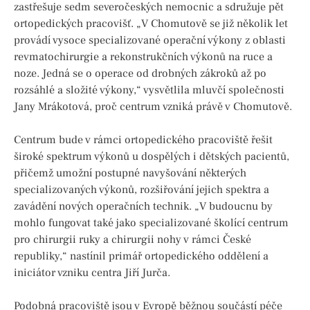
zastřešuje sedm severočeských nemocnic a sdružuje pět
ortopedických pracovišť. „V Chomutově se již několik let
provádí vysoce specializované operační výkony z oblasti
revmatochirurgie a rekonstrukčních výkonů na ruce a
noze. Jedná se o operace od drobných zákroků až po
rozsáhlé a složité výkony,“ vysvětlila mluvčí společnosti
Jany Mrákotová, proč centrum vzniká právě v Chomutově.
Centrum bude v rámci ortopedického pracoviště řešit
široké spektrum výkonů u dospělých i dětských pacientů,
přičemž umožní postupné navyšování některých
specializovaných výkonů, rozšiřování jejich spektra a
zavádění nových operačních technik. „V budoucnu by
mohlo fungovat také jako specializované školící centrum
pro chirurgii ruky a chirurgii nohy v rámci České
republiky,“ nastínil primář ortopedického oddělení a
iniciátor vzniku centra Jiří Jurča.
Podobná pracoviště jsou v Evropě běžnou součástí péče