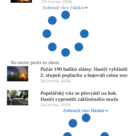
ohňů i pyrotechniky
29 června, 2026
Zobrazit více článků
No more posts to show
Požár 190 balíků slámy. Hasiči vyhlásili
2. stupeň poplachu a bojovali celou noc
26 června, 2026
Popelářský vůz se převrátil na bok.
Hasiči vyprostili zaklíněného muže
24 června, 2026
Zobrazit více článků