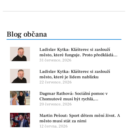
Blog občana
Ladislav Kytka: Klášterec si zaslouží
město, které funguje. Proto předkládáme
program, který řeší skutečné problémy
31 července, 2026
Ladislav Kytka: Klášterec si zaslouží
město, které je lidem nablízku
22 července, 2026
Dagmar Rathová: Sociální pomoc v
Chomutově musí být rychlá,
srozumitelná a férová. Ne udržovat lidi v
20 července, 2026
závislosti
Martin Pešout: Sport dětem mění život. A
město musí stát za nimi
12 června, 2026