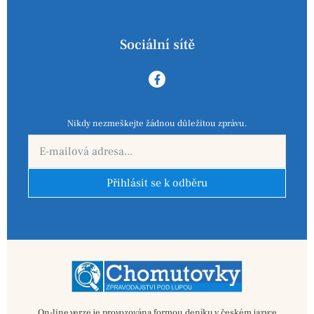
Sociální sítě
Nikdy nezmeškejte žádnou důležitou zprávu.
Přihlásit se k odběru
On-line verze je provozována formou deníku v českém jazyce