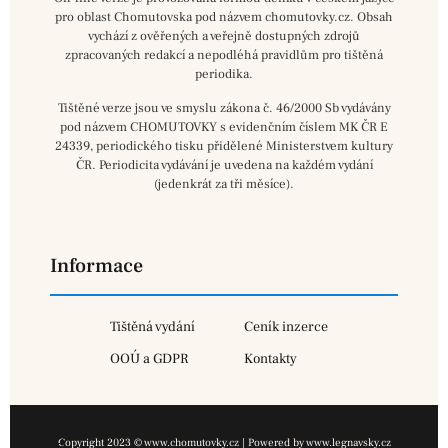
pro oblast Chomutovska pod názvem chomutovky.cz. Obsah
vychází z ověřených a veřejně dostupných zdrojů
zpracovaných redakcí a nepodléhá pravidlům pro tištěná
periodika.
Tištěné verze jsou ve smyslu zákona č. 46/2000 Sb vydávány
pod názvem CHOMUTOVKY s evidenčním číslem MK ČR E
24339, periodického tisku přidělené Ministerstvem kultury
ČR. Periodicita vydávání je uvedena na každém vydání
(jedenkrát za tři měsíce).
Informace
Tištěná vydání
Ceník inzerce
OOÚ a GDPR
Kontakty
Copyright 2023 © www.chomutovky.cz | Powered by www.legnavsky.cz