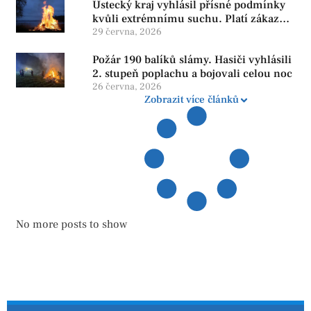
Ústecký kraj vyhlásil přísné podmínky
kvůli extrémnímu suchu. Platí zákaz
ohňů i pyrotechniky
29 června, 2026
Požár 190 balíků slámy. Hasiči vyhlásili
2. stupeň poplachu a bojovali celou noc
26 června, 2026
Zobrazit více článků
No more posts to show