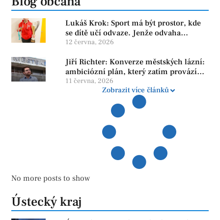
Blog občana
Lukáš Krok: Sport má být prostor, kde
se dítě učí odvaze. Jenže odvaha
neroste tam, kde se bojí udělat chybu.
12 června, 2026
Jiří Richter: Konverze městských lázní:
ambiciózní plán, který zatím provází
více otazníků než jistot
11 června, 2026
Zobrazit více článků
No more posts to show
Ústecký kraj