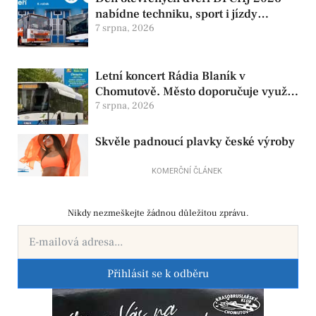
nabídne techniku, sport i jízdy
historickými vozy
7 srpna, 2026
Letní koncert Rádia Blaník v
Chomutově. Město doporučuje využít
MHD
7 srpna, 2026
Skvěle padnoucí plavky české výroby
KOMERČNÍ ČLÁNEK
Nikdy nezmeškejte žádnou důležitou zprávu.
Přihlásit se k odběru