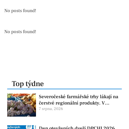
No posts found!
No posts found!
Top týdne
Severočeské farmářské trhy lákají na
čerstvé regionální produkty. V
Chomutově se konají 8. srpna
7 srpna, 2026
Den otevřených dveří DPCHJ 2026