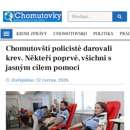
KRIMI ZPRÁVY
CHOMUTOVSKO
POLITIKA
PRÁ
Chomutovští policisté darovali
krev. Někteří poprvé, všichni s
jasným cílem pomoci
Zveřejněno:
12 června, 2026