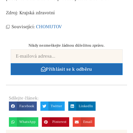
Zdroj: Krajská zdravotní
Související:
CHOMUTOV
Nikdy nezmeškejte žádnou důležitou zprávu.
Přihlásit se k odběru
Sdílejte
článek:
Facebook
Twitter
LinkedIn
WhatsApp
Pinterest
Email