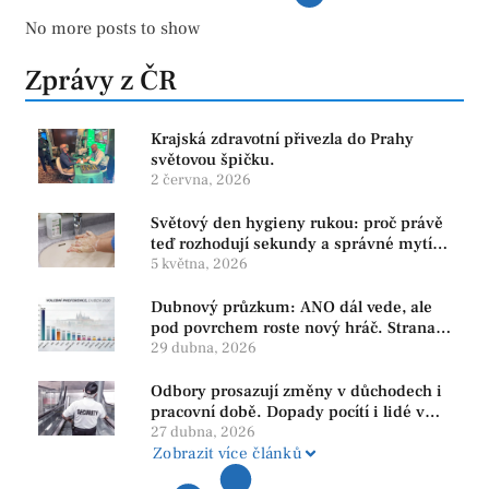
No more posts to show
Zprávy z ČR
Krajská zdravotní přivezla do Prahy
světovou špičku.
2 června, 2026
Světový den hygieny rukou: proč právě
teď rozhodují sekundy a správné mytí
rukou
5 května, 2026
Dubnový průzkum: ANO dál vede, ale
pod povrchem roste nový hráč. Strana
PRO se drží nejvýš mezi menšími
29 dubna, 2026
subjekty
Odbory prosazují změny v důchodech i
pracovní době. Dopady pocítí i lidé v
našem regionu
27 dubna, 2026
Zobrazit více článků