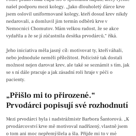
našel podporu mezi kolegy. „Jako dlouholetý dárce krve
jsem oslovil uniformované kolegy, kteří dosud krev nikdy
nedarovali, a domluvil jim termín odběrů krve v
Nemocnici Chomutov. Mám velkou radost, že se akce
vydařila a že se jí zúčastnila desítka prvodárců,“ říká.
Jeho iniciativa měla jasný cíl: motivovat ty, kteří váhali,
nebo jednoduše neměli příležitost. Policisté tak dostali
možnost nejen darovat krev, ale také se seznámit s tím, jak
se s ní dále pracuje a jak zásadní roli hraje v péči o
pacienty.
„Přišlo mi to přirozené.“
Prvodárci popisují své rozhodnutí
Mezi prvodárci byla i nadstrážmistr Barbora Šantorová. „K
prvodárcovství krve mě motivoval nadřízený, vlastně jsem
o tom ani moc nepřemýšlela a šla. Přijde mi to v mé