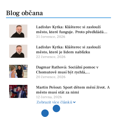
Blog občana
Ladislav Kytka: Klášterec si zaslouží
město, které funguje. Proto předkládáme
program, který řeší skutečné problémy
31 července, 2026
Ladislav Kytka: Klášterec si zaslouží
město, které je lidem nablízku
22 července, 2026
Dagmar Rathová: Sociální pomoc v
Chomutově musí být rychlá,
srozumitelná a férová. Ne udržovat lidi v
20 července, 2026
závislosti
Martin Pešout: Sport dětem mění život. A
město musí stát za nimi
12 června, 2026
Zobrazit více článků