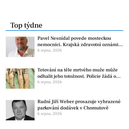
Top týdne
Pavel Nesnídal povede mosteckou
nemocnici. Krajská zdravotní oznámila
změnu ve vedení
6 srpna, 2026
Tetování na těle mrtvého muže může
odhalit jeho totožnost. Policie žádá o
pomoc
6 srpna, 2026
Radní Jiří Weber prosazuje vyhrazené
parkování dodávek v Chomutově
6 srpna, 2026