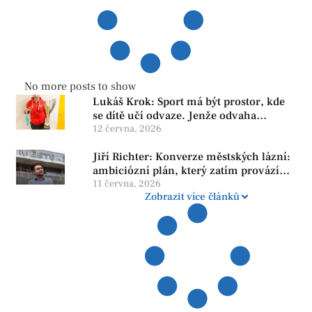
No more posts to show
Lukáš Krok: Sport má být prostor, kde
se dítě učí odvaze. Jenže odvaha
neroste tam, kde se bojí udělat chybu.
12 června, 2026
Jiří Richter: Konverze městských lázní:
ambiciózní plán, který zatím provází
více otazníků než jistot
11 června, 2026
Zobrazit více článků