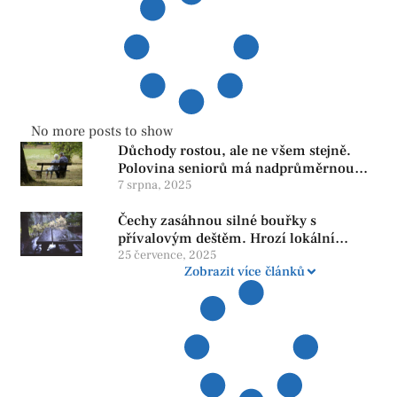
No more posts to show
Důchody rostou, ale ne všem stejně.
Polovina seniorů má nadprůměrnou
penzi, tisíce však žijí pod hranicí
7 srpna, 2025
důstojnosti — SPD chce zrušení vládní
Čechy zasáhnou silné bouřky s
reformy
přívalovým deštěm. Hrozí lokální
zatopení
25 července, 2025
Zobrazit více článků