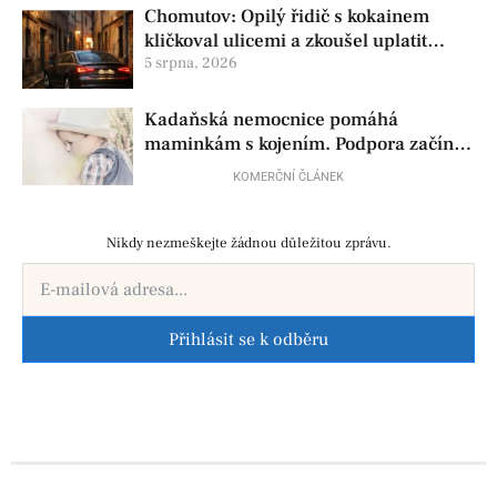
Chomutov: Opilý řidič s kokainem
kličkoval ulicemi a zkoušel uplatit
policisty
5 srpna, 2026
Kadaňská nemocnice pomáhá
maminkám s kojením. Podpora začíná
už před porodem
KOMERČNÍ ČLÁNEK
Nikdy nezmeškejte žádnou důležitou zprávu.
Přihlásit se k odběru