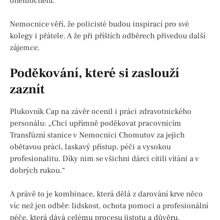
onemocnění.
Nemocnice věří, že policisté budou inspirací pro své
kolegy i přátele. A že při příštích odběrech přivedou další
zájemce.
Poděkování, které si zaslouží
zaznít
Plukovník Cap na závěr ocenil i práci zdravotnického
personálu: „Chci upřímně poděkovat pracovnicím
Transfúzní stanice v Nemocnici Chomutov za jejich
obětavou práci, laskavý přístup, péči a vysokou
profesionalitu. Díky nim se všichni dárci cítili vítáni a v
dobrých rukou.“
A právě to je kombinace, která dělá z darování krve něco
víc než jen odběr: lidskost, ochota pomoci a profesionální
péče, která dává celému procesu jistotu a důvěru.