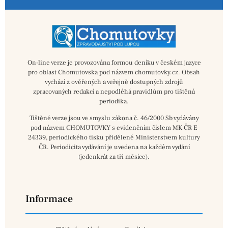
On-line verze je provozována formou deníku v českém jazyce
pro oblast Chomutovska pod názvem chomutovky.cz. Obsah
vychází z ověřených a veřejně dostupných zdrojů
zpracovaných redakcí a nepodléhá pravidlům pro tištěná
periodika.
Tištěné verze jsou ve smyslu zákona č. 46/2000 Sb vydávány
pod názvem CHOMUTOVKY s evidenčním číslem MK ČR E
24339, periodického tisku přidělené Ministerstvem kultury
ČR. Periodicita vydávání je uvedena na každém vydání
(jedenkrát za tři měsíce).
Informace