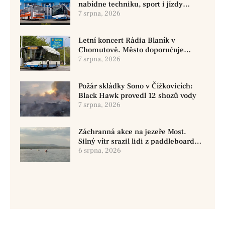
nabídne techniku, sport i jízdy
historickými vozy
7 srpna, 2026
Letní koncert Rádia Blaník v
Chomutově. Město doporučuje
využít MHD
7 srpna, 2026
Požár skládky Sono v Čížkovicích:
Black Hawk provedl 12 shozů vody
7 srpna, 2026
Záchranná akce na jezeře Most.
Silný vítr srazil lidi z paddleboardů,
dvě osoby se pohřešují
6 srpna, 2026