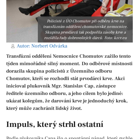
Policisté z ÚO Chomutov při odběru krve na
transfúzním oddělení chomutovské nemocnice.
Skupina prvodárců tak podpořila zásoby krve a
rozšířila řady dobrovolných dárců. Foto: kzcr.eu
Autor:
Norbert Odvárka
Transfúzní oddělení Nemocnice Chomutov zažilo tento
týden mimořádně silný moment. Do odběrové místnosti
dorazila skupina policistů z Územního odboru
Chomutov, kteří se rozhodli stát prvodárci krve. Akci
inicioval plukovník Mgr. Stanislav Cap, zástupce
ředitele územního odboru, a jeho cílem bylo jediné:
ukázat kolegům, že darování krve je jednoduchý krok,
který může zachránit lidský život.
Impuls, který strhl ostatní
Podle plukovníka Capa šlo o spontánní nápad, který rychle