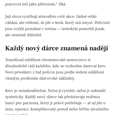
pracovní roli jako přirozené,“ říká.
Její slova vystihují atmosféru celé akce: žádné velké
váhání, ale vědomí, že jde o krok, který má smysl. Policisté
jsou zvyklí pomáhat v terénu — tentokrát pomohli jinak,
ale neméně důležitě.
Každý nový dárce znamená naději
Transfúzní oddělení chomutovské nemocnice si
dlouhodobě váží každého, kdo se rozhodne darovat krev.
Noví prvodárci z řad policie jsou podle vedení oddělení
vítaným posílením dárcovské základny.
Krev je nenahraditelná. Nelze ji vyrobit, nelze ji nahradit
synteticky. Každý nový dárce tak představuje reálnou
šanci pro pacienta, který ji právě potřebuje — ať už jde o
úraz, operaci, komplikovaný porod nebo léčbu závažného