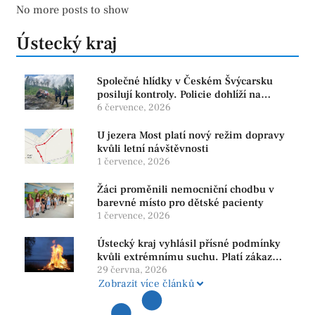
No more posts to show
Ústecký kraj
Společné hlídky v Českém Švýcarsku
posilují kontroly. Policie dohlíží na
bezpečnost i ochranu přírody
6 července, 2026
U jezera Most platí nový režim dopravy
kvůli letní návštěvnosti
1 července, 2026
Žáci proměnili nemocniční chodbu v
barevné místo pro dětské pacienty
1 července, 2026
Ústecký kraj vyhlásil přísné podmínky
kvůli extrémnímu suchu. Platí zákaz
ohňů i pyrotechniky
29 června, 2026
Zobrazit více článků