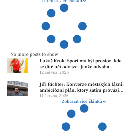
Zobrazit více článků
No more posts to show
Lukáš Krok: Sport má být prostor, kde
se dítě učí odvaze. Jenže odvaha
neroste tam, kde se bojí udělat chybu.
12 června, 2026
Jiří Richter: Konverze městských lázní:
ambiciózní plán, který zatím provází
více otazníků než jistot
11 června, 2026
Zobrazit více článků