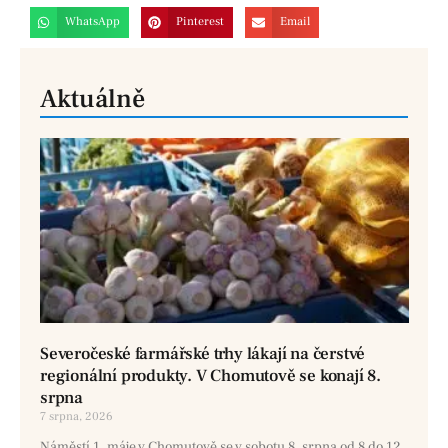
WhatsApp
Pinterest
Email
Aktuálně
Severočeské farmářské trhy lákají na čerstvé
regionální produkty. V Chomutově se konají 8.
srpna
7 srpna, 2026
Náměstí 1. máje v Chomutově se v sobotu 8. srpna od 8 do 12