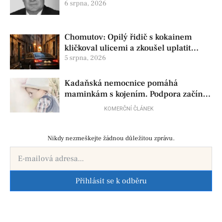
6 srpna, 2026
Chomutov: Opilý řidič s kokainem
kličkoval ulicemi a zkoušel uplatit
policisty
5 srpna, 2026
Kadaňská nemocnice pomáhá
maminkám s kojením. Podpora začíná
už před porodem
KOMERČNÍ ČLÁNEK
Nikdy nezmeškejte žádnou důležitou zprávu.
Přihlásit se k odběru