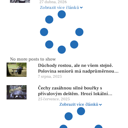
našem regionu
27 dubna, 2026
Zobrazit více článků
No more posts to show
Důchody rostou, ale ne všem stejně.
Polovina seniorů má nadprůměrnou
penzi, tisíce však žijí pod hranicí
7 srpna, 2025
důstojnosti — SPD chce zrušení vládní
Čechy zasáhnou silné bouřky s
reformy
přívalovým deštěm. Hrozí lokální
zatopení
25 července, 2025
Zobrazit více článků