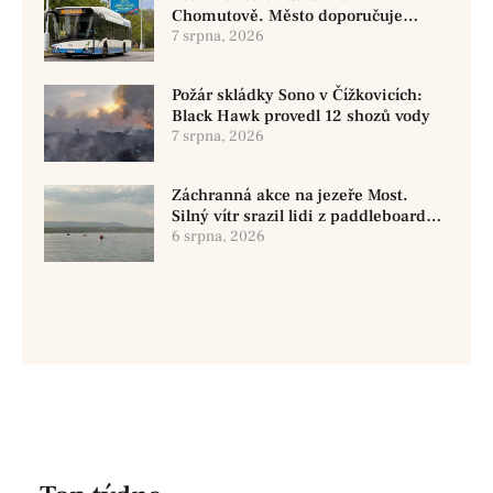
Chomutově. Město doporučuje
využít MHD
7 srpna, 2026
Požár skládky Sono v Čížkovicích:
Black Hawk provedl 12 shozů vody
7 srpna, 2026
Záchranná akce na jezeře Most.
Silný vítr srazil lidi z paddleboardů,
dvě osoby se pohřešují
6 srpna, 2026