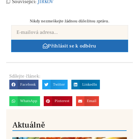
Související:
JIRKOV
Nikdy nezmeškejte žádnou důležitou zprávu.
Přihlásit se k odběru
Sdílejte
článek:
Facebook
Twitter
LinkedIn
WhatsApp
Pinterest
Email
Aktuálně