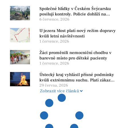
Společné hlídky v Českém Švýcarsku
posilují kontroly. Policie dohlíží na
bezpečnost i ochranu přírody
6 července, 2026
U jezera Most platí nový režim dopravy
kvůli letní návštěvnosti
1 července, 2026
Žáci proměnili nemocniční chodbu v
barevné místo pro dětské pacienty
1 července, 2026
Ústecký kraj vyhlásil přísné podmínky
kvůli extrémnímu suchu. Platí zákaz
ohňů i pyrotechniky
29 června, 2026
Zobrazit více článků