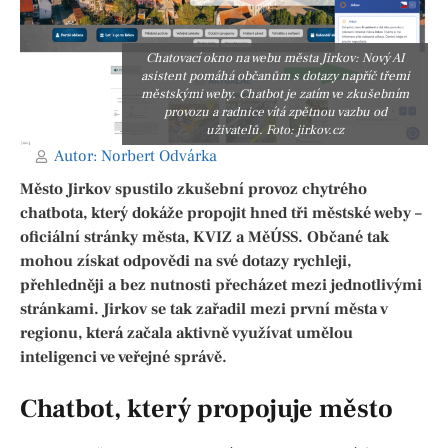
Chatovací okno na webu města Jirkov: Nový AI
asistent pomáhá občanům s dotazy napříč třemi
městskými weby. Chatbot je zatím ve zkušebním
provozu a radnice vítá zpětnou vazbu od
uživatelů. Foto: jirkov.cz
Autor:
Norbert Odvárka
Město Jirkov spustilo zkušební provoz chytrého
chatbota, který dokáže propojit hned tři městské weby –
oficiální stránky města, KVIZ a MěÚSS. Občané tak
mohou získat odpovědi na své dotazy rychleji,
přehledněji a bez nutnosti přecházet mezi jednotlivými
stránkami. Jirkov se tak zařadil mezi první města v
regionu, která začala aktivně využívat umělou
inteligenci ve veřejné správě.
Chatbot, který propojuje město