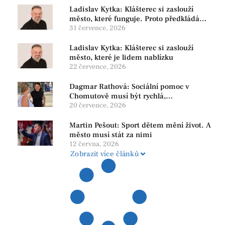
Ladislav Kytka: Klášterec si zaslouží
město, které funguje. Proto předkládáme
program, který řeší skutečné problémy
31 července, 2026
Ladislav Kytka: Klášterec si zaslouží
město, které je lidem nablízku
22 července, 2026
Dagmar Rathová: Sociální pomoc v
Chomutově musí být rychlá,
srozumitelná a férová. Ne udržovat lidi v
20 července, 2026
závislosti
Martin Pešout: Sport dětem mění život. A
město musí stát za nimi
12 června, 2026
Zobrazit více článků