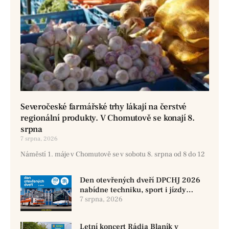
Severočeské farmářské trhy lákají na čerstvé
regionální produkty. V Chomutově se konají 8.
srpna
7 srpna, 2026
Náměstí 1. máje v Chomutově se v sobotu 8. srpna od 8 do 12
Den otevřených dveří DPCHJ 2026
nabídne techniku, sport i jízdy
historickými vozy
7 srpna, 2026
Letní koncert Rádia Blaník v