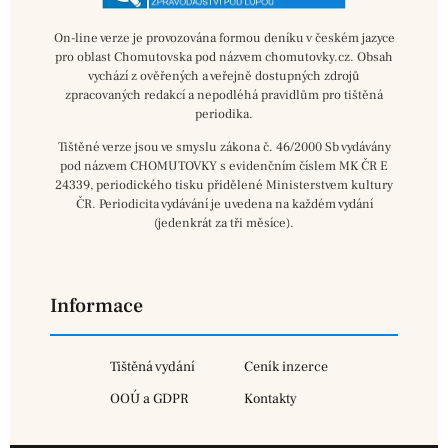
On-line verze je provozována formou deníku v českém jazyce
pro oblast Chomutovska pod názvem chomutovky.cz. Obsah
vychází z ověřených a veřejně dostupných zdrojů
zpracovaných redakcí a nepodléhá pravidlům pro tištěná
periodika.
Tištěné verze jsou ve smyslu zákona č. 46/2000 Sb vydávány
pod názvem CHOMUTOVKY s evidenčním číslem MK ČR E
24339, periodického tisku přidělené Ministerstvem kultury
ČR. Periodicita vydávání je uvedena na každém vydání
(jedenkrát za tři měsíce).
Informace
Tištěná vydání
Ceník inzerce
OOÚ a GDPR
Kontakty