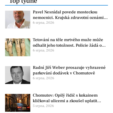
Top týdne
Pavel Nesnídal povede mosteckou
nemocnici. Krajská zdravotní oznámila
změnu ve vedení
6 srpna, 2026
Tetování na těle mrtvého muže může
odhalit jeho totožnost. Policie žádá o
pomoc
6 srpna, 2026
Radní Jiří Weber prosazuje vyhrazené
parkování dodávek v Chomutově
6 srpna, 2026
Chomutov: Opilý řidič s kokainem
kličkoval ulicemi a zkoušel uplatit
policisty
5 srpna, 2026