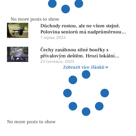
No more posts to show
Důchody rostou, ale ne všem stejně.
Polovina seniorů má nadprůměrnou
penzi, tisíce však žijí pod hranicí
7 srpna, 2025
důstojnosti — SPD chce zrušení vládní
Čechy zasáhnou silné bouřky s
reformy
přívalovým deštěm. Hrozí lokální
zatopení
25 července, 2025
Zobrazit více článků
No more posts to show