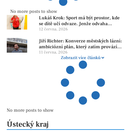
No more posts to show
Lukáš Krok: Sport má být prostor, kde
se dítě učí odvaze. Jenže odvaha
neroste tam, kde se bojí udělat chybu.
12 června, 2026
Jiří Richter: Konverze městských lázní:
ambiciózní plán, který zatím provází
více otazníků než jistot
11 června, 2026
Zobrazit více článků
No more posts to show
Ústecký kraj