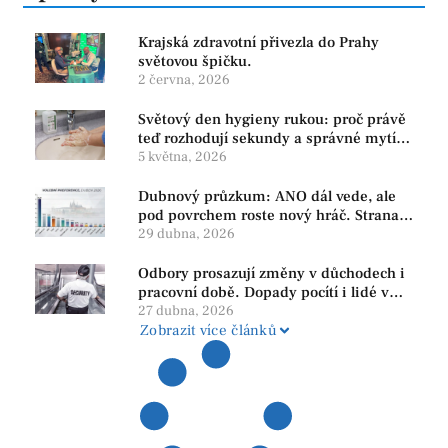
Krajská zdravotní přivezla do Prahy
světovou špičku.
2 června, 2026
Světový den hygieny rukou: proč právě
teď rozhodují sekundy a správné mytí
rukou
5 května, 2026
Dubnový průzkum: ANO dál vede, ale
pod povrchem roste nový hráč. Strana
PRO se drží nejvýš mezi menšími
29 dubna, 2026
subjekty
Odbory prosazují změny v důchodech i
pracovní době. Dopady pocítí i lidé v
našem regionu
27 dubna, 2026
Zobrazit více článků