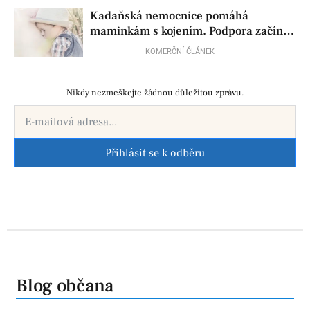
Kadaňská nemocnice pomáhá
maminkám s kojením. Podpora začíná
už před porodem
KOMERČNÍ ČLÁNEK
Nikdy nezmeškejte žádnou důležitou zprávu.
Přihlásit se k odběru
Blog občana