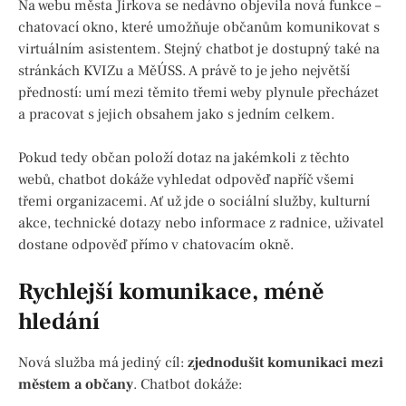
Na webu města Jirkova se nedávno objevila nová funkce –
chatovací okno, které umožňuje občanům komunikovat s
virtuálním asistentem. Stejný chatbot je dostupný také na
stránkách KVIZu a MěÚSS. A právě to je jeho největší
předností: umí mezi těmito třemi weby plynule přecházet
a pracovat s jejich obsahem jako s jedním celkem.
Pokud tedy občan položí dotaz na jakémkoli z těchto
webů, chatbot dokáže vyhledat odpověď napříč všemi
třemi organizacemi. Ať už jde o sociální služby, kulturní
akce, technické dotazy nebo informace z radnice, uživatel
dostane odpověď přímo v chatovacím okně.
Rychlejší komunikace, méně
hledání
Nová služba má jediný cíl:
zjednodušit komunikaci mezi
městem a občany
. Chatbot dokáže: