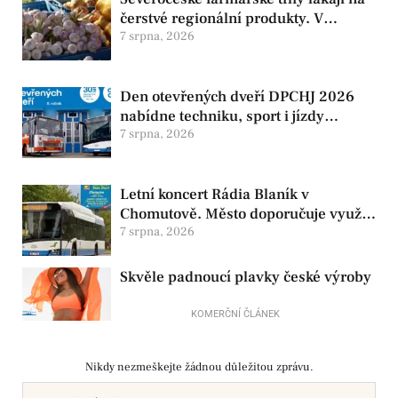
čerstvé regionální produkty. V
Chomutově se konají 8. srpna
7 srpna, 2026
Den otevřených dveří DPCHJ 2026
nabídne techniku, sport i jízdy
historickými vozy
7 srpna, 2026
Letní koncert Rádia Blaník v
Chomutově. Město doporučuje využít
MHD
7 srpna, 2026
Skvěle padnoucí plavky české výroby
KOMERČNÍ ČLÁNEK
Nikdy nezmeškejte žádnou důležitou zprávu.