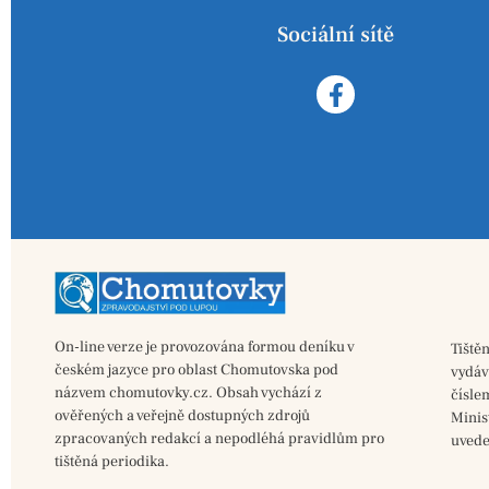
Sociální sítě
On-line verze je provozována formou deníku v
Tiště
českém jazyce pro oblast Chomutovska pod
vydá
názvem chomutovky.cz. Obsah vychází z
čísle
ověřených a veřejně dostupných zdrojů
Minis
zpracovaných redakcí a nepodléhá pravidlům pro
uvede
tištěná periodika.