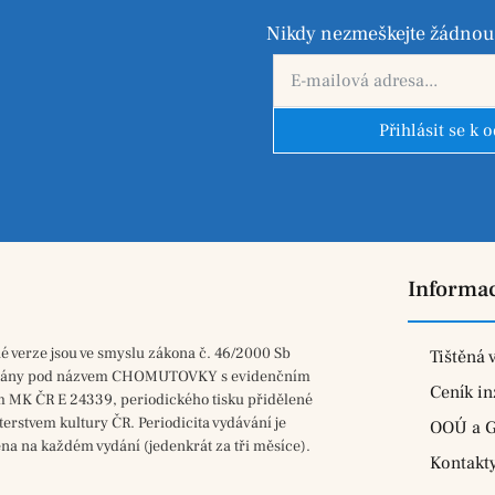
Nikdy nezmeškejte žádnou 
Přihlásit se k 
Informa
né verze jsou ve smyslu zákona č. 46/2000 Sb
Tištěná 
vány pod názvem CHOMUTOVKY s evidenčním
Ceník in
m MK ČR E 24339, periodického tisku přidělené
terstvem kultury ČR. Periodicita vydávání je
OOÚ a 
na na každém vydání (jedenkrát za tři měsíce).
Kontakt