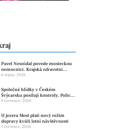
kraj
Pavel Nesnídal povede mosteckou
nemocnici. Krajská zdravotní
oznámila změnu ve vedení
6 srpna, 2026
Společné hlídky v Českém
Švýcarsku posilují kontroly. Policie
dohlíží na bezpečnost i ochranu
6 července, 2026
přírody
U jezera Most platí nový režim
dopravy kvůli letní návštěvnosti
1 července, 2026