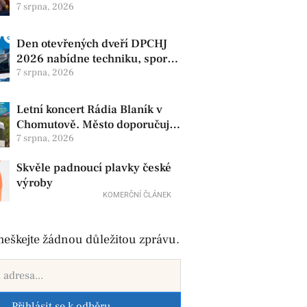
produkty. V Chomutově se
7 srpna, 2026
konají 8. srpna
Den otevřených dveří DPCHJ
2026 nabídne techniku, sport i
jízdy historickými vozy
7 srpna, 2026
Letní koncert Rádia Blaník v
Chomutově. Město doporučuje
využít MHD
7 srpna, 2026
Skvěle padnoucí plavky české
výroby
KOMERČNÍ ČLÁNEK
eškejte žádnou důležitou zprávu.
Přihlásit se k odběru