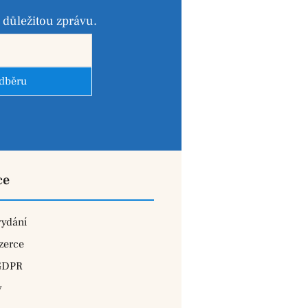
důležitou zprávu.
odběru
ce
vydání
zerce
GDPR
y