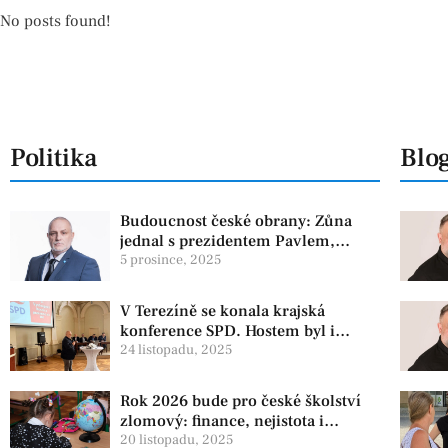
No posts found!
Politika
Blo
Budoucnost české obrany: Zůna
jednal s prezidentem Pavlem,
experti zdůrazňují článek 3 NATO
5 prosince, 2025
V Terezíně se konala krajská
konference SPD. Hostem byl i
zástupce koaliční strany PRO
24 listopadu, 2025
Rok 2026 bude pro české školství
zlomový: finance, nejistota i
ambiciózní plány
20 listopadu, 2025