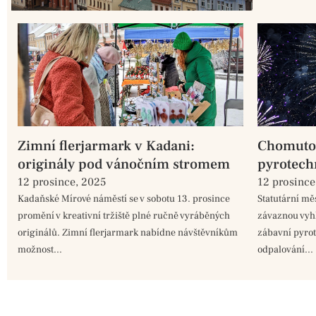
Zimní flerjarmark v Kadani:
Chomutov
originály pod vánočním stromem
pyrotech
od
12 prosince, 2025
12 prosince
Kadaňské Mírové náměstí se v sobotu 13. prosince
Statutární m
promění v kreativní tržiště plné ručně vyráběných
závaznou vyh
originálů. Zimní flerjarmark nabídne návštěvníkům
zábavní pyrot
možnost...
odpalování...