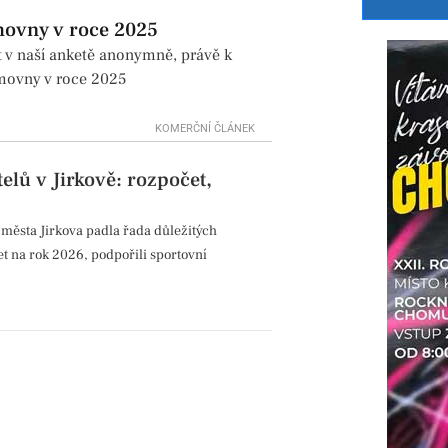
movny v roce 2025
t v naší anketě anonymně, právě k
ěmovny v roce 2025
KOMERČNÍ ČLÁNEK
elů v Jirkově: rozpočet,
města Jirkova padla řada důležitých
et na rok 2026, podpořili sportovní