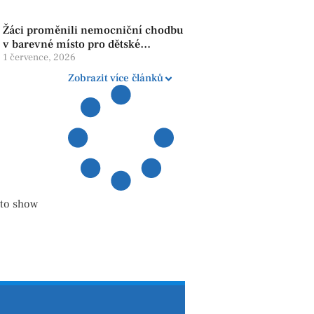
Žáci proměnili nemocniční chodbu
v barevné místo pro dětské
pacienty
1 července, 2026
Zobrazit více článků
 to show