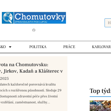
SKO
POLITIKA
PRÁCE
KARLOVAR
ivota na Chomutovsku:
 Jirkov, Kadaň a Klášterec v
 2025
 datech každoročně porovnává kvalitu
Top tý
obcích s rozšířenou působností. Sleduje 29
dostupnosti zdravotní péče přes životní
 vzdělání, zaměstnanost, služby...