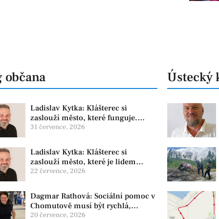
g občana
Ústecký 
Ladislav Kytka: Klášterec si
zaslouží město, které funguje.
Proto předkládáme program, který
31 července, 2026
řeší skutečné problémy
Ladislav Kytka: Klášterec si
zaslouží město, které je lidem
nablízku
22 července, 2026
Dagmar Rathová: Sociální pomoc v
Chomutově musí být rychlá,
srozumitelná a férová. Ne udržovat
20 července, 2026