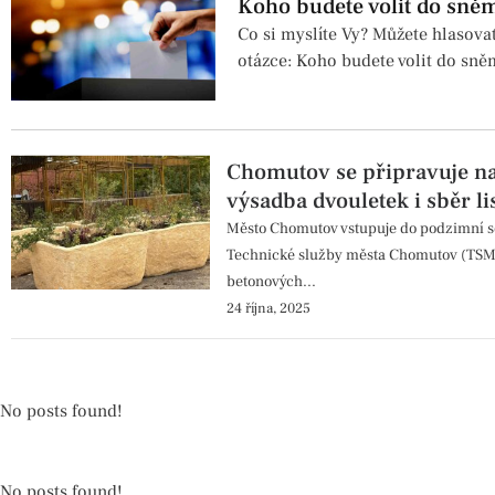
Koho budete volit do sně
Co si myslíte Vy? Můžete hlasova
otázce: Koho budete volit do sn
Chomutov se připravuje na
výsadba dvouletek i sběr lis
Město Chomutov vstupuje do podzimní se
Technické služby města Chomutov (TSM
betonových...
24 října, 2025
No posts found!
No posts found!