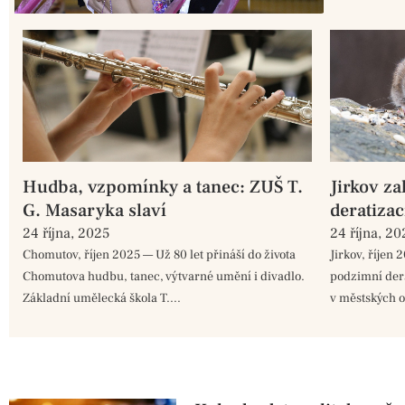
Hudba, vzpomínky a tanec: ZUŠ T.
Jirkov z
G. Masaryka slaví
deratizac
24 října, 2025
24 října, 20
Chomutov, říjen 2025 — Už 80 let přináší do života
Jirkov, říjen
Chomutova hudbu, tanec, výtvarné umění i divadlo.
podzimní dera
Základní umělecká škola T....
v městských o