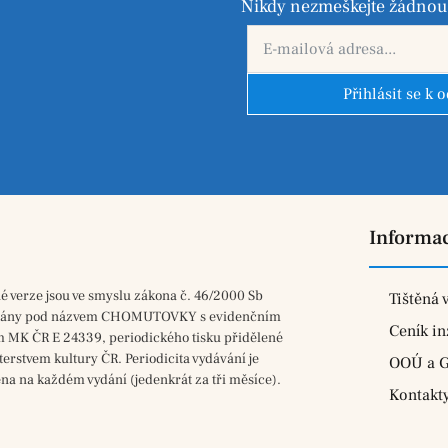
Nikdy nezmeškejte žádnou 
Přihlásit se k 
Informa
né verze jsou ve smyslu zákona č. 46/2000 Sb
Tištěná 
vány pod názvem CHOMUTOVKY s evidenčním
Ceník in
m MK ČR E 24339, periodického tisku přidělené
terstvem kultury ČR. Periodicita vydávání je
OOÚ a 
na na každém vydání (jedenkrát za tři měsíce).
Kontakt