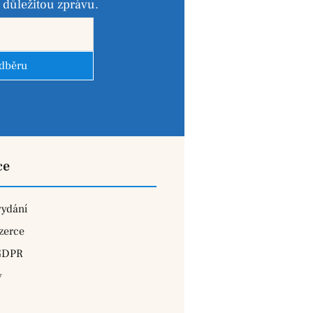
důležitou zprávu.
odběru
ce
vydání
zerce
GDPR
y