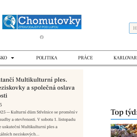
SKO
POLITIKA
PRÁCE
KARLOVAR
tančí Multikulturní ples.
ziskovky a společná oslava
sti
5
Top tý
025 — Kulturní dům Střelnice se promění v
hudby a otevřenosti. V sobotu 1. listopadu
e uskuteční Multikulturní ples a
kálních neziskových...