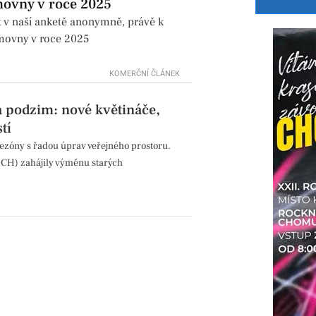
movny v roce 2025
t v naší anketě anonymně, právě k
ěmovny v roce 2025
KOMERČNÍ ČLÁNEK
 podzim: nové květináče,
tí
zóny s řadou úprav veřejného prostoru.
CH) zahájily výměnu starých