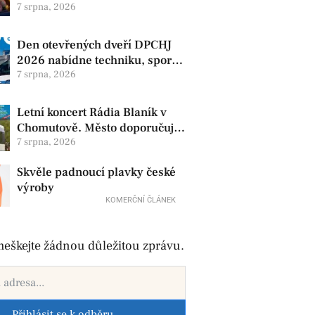
produkty. V Chomutově se
7 srpna, 2026
konají 8. srpna
Den otevřených dveří DPCHJ
2026 nabídne techniku, sport i
jízdy historickými vozy
7 srpna, 2026
Letní koncert Rádia Blaník v
Chomutově. Město doporučuje
využít MHD
7 srpna, 2026
Skvěle padnoucí plavky české
výroby
KOMERČNÍ ČLÁNEK
eškejte žádnou důležitou zprávu.
Přihlásit se k odběru