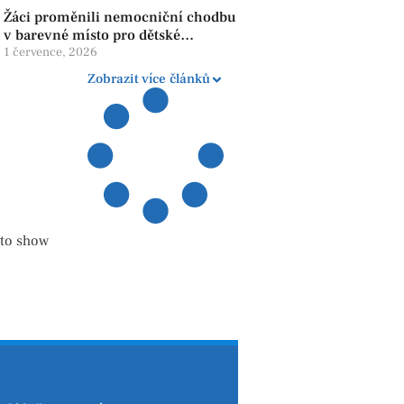
Žáci proměnili nemocniční chodbu
v barevné místo pro dětské
pacienty
1 července, 2026
Zobrazit více článků
 to show