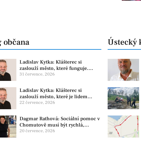
g občana
Ústecký 
Ladislav Kytka: Klášterec si
zaslouží město, které funguje.
Proto předkládáme program, který
31 července, 2026
řeší skutečné problémy
Ladislav Kytka: Klášterec si
zaslouží město, které je lidem
nablízku
22 července, 2026
Dagmar Rathová: Sociální pomoc v
Chomutově musí být rychlá,
srozumitelná a férová. Ne udržovat
20 července, 2026
lidi v závislosti