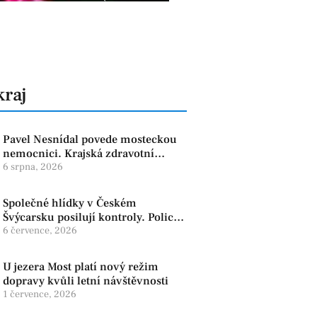
kraj
Pavel Nesnídal povede mosteckou
nemocnici. Krajská zdravotní
oznámila změnu ve vedení
6 srpna, 2026
Společné hlídky v Českém
Švýcarsku posilují kontroly. Policie
dohlíží na bezpečnost i ochranu
6 července, 2026
přírody
U jezera Most platí nový režim
dopravy kvůli letní návštěvnosti
1 července, 2026