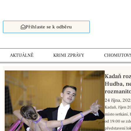
Přihlaste se k odběru
AKTUÁLNĚ
KRIMI ZPRÁVY
CHOMUTOV
Kadaň roz
Hudba, ne
rozmanito
24 října, 202
Kadaň, říjen 2
místo setkání, 
od 19:00 se zd
představení lo