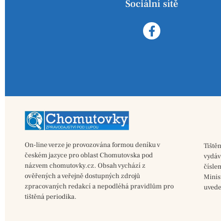
Sociální sítě
On-line verze je provozována formou deníku v
Tiště
českém jazyce pro oblast Chomutovska pod
vydá
názvem chomutovky.cz. Obsah vychází z
čísle
ověřených a veřejně dostupných zdrojů
Minis
zpracovaných redakcí a nepodléhá pravidlům pro
uvede
tištěná periodika.