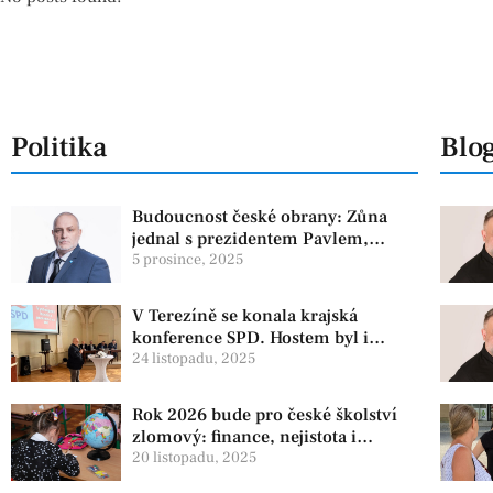
Politika
Blo
Budoucnost české obrany: Zůna
jednal s prezidentem Pavlem,
experti zdůrazňují článek 3 NATO
5 prosince, 2025
V Terezíně se konala krajská
konference SPD. Hostem byl i
zástupce koaliční strany PRO
24 listopadu, 2025
Rok 2026 bude pro české školství
zlomový: finance, nejistota i
ambiciózní plány
20 listopadu, 2025