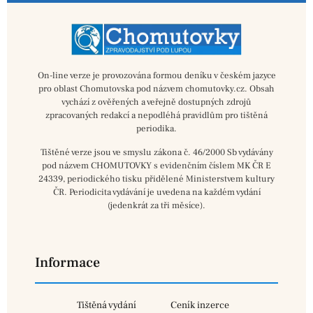
On-line verze je provozována formou deníku v českém jazyce
pro oblast Chomutovska pod názvem chomutovky.cz. Obsah
vychází z ověřených a veřejně dostupných zdrojů
zpracovaných redakcí a nepodléhá pravidlům pro tištěná
periodika.
Tištěné verze jsou ve smyslu zákona č. 46/2000 Sb vydávány
pod názvem CHOMUTOVKY s evidenčním číslem MK ČR E
24339, periodického tisku přidělené Ministerstvem kultury
ČR. Periodicita vydávání je uvedena na každém vydání
(jedenkrát za tři měsíce).
Informace
Tištěná vydání
Ceník inzerce