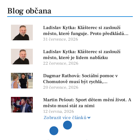
Blog občana
Ladislav Kytka: Klášterec si zaslouží
město, které funguje. Proto předkládáme
program, který řeší skutečné problémy
31 července, 2026
Ladislav Kytka: Klášterec si zaslouží
město, které je lidem nablízku
22 července, 2026
Dagmar Rathová: Sociální pomoc v
Chomutově musí být rychlá,
srozumitelná a férová. Ne udržovat lidi v
20 července, 2026
závislosti
Martin Pešout: Sport dětem mění život. A
město musí stát za nimi
12 června, 2026
Zobrazit více článků