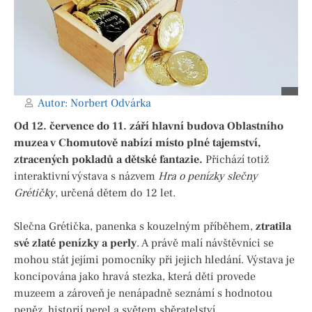
Autor:
Norbert Odvárka
Od 12. července do 11. září hlavní budova Oblastního
muzea v Chomutově nabízí místo plné tajemství,
ztracených pokladů a dětské fantazie.
Přichází totiž
interaktivní výstava s názvem
Hra o penízky slečny
Grétičky
, určená dětem do 12 let.
Slečna Grétička, panenka s kouzelným příběhem,
ztratila
své zlaté penízky a perly
. A právě malí návštěvníci se
mohou stát jejími pomocníky při jejich hledání. Výstava je
koncipována jako hravá stezka, která děti provede
muzeem a zároveň je nenápadně seznámí s hodnotou
peněz, historií perel a světem sběratelství.