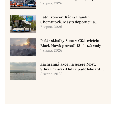
historickými vozy
7 srpna, 2026
Letní koncert Rádia Blaník v
Chomutově. Město doporučuje
využít MHD
7 srpna, 2026
Požár skládky Sono v Čížkovicích:
Black Hawk provedl 12 shozů vody
7 srpna, 2026
Záchranná akce na jezeře Most.
Silný vítr srazil lidi z paddleboardů,
dvě osoby se pohřešují
6 srpna, 2026