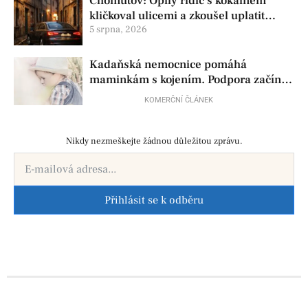
Chomutov: Opilý řidič s kokainem
kličkoval ulicemi a zkoušel uplatit
policisty
5 srpna, 2026
Kadaňská nemocnice pomáhá
maminkám s kojením. Podpora začíná
už před porodem
KOMERČNÍ ČLÁNEK
Nikdy nezmeškejte žádnou důležitou zprávu.
Přihlásit se k odběru