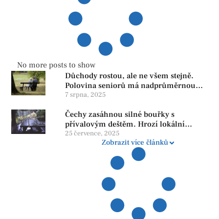
No more posts to show
Důchody rostou, ale ne všem stejně.
Polovina seniorů má nadprůměrnou
penzi, tisíce však žijí pod hranicí
7 srpna, 2025
důstojnosti — SPD chce zrušení vládní
Čechy zasáhnou silné bouřky s
reformy
přívalovým deštěm. Hrozí lokální
zatopení
25 července, 2025
Zobrazit více článků