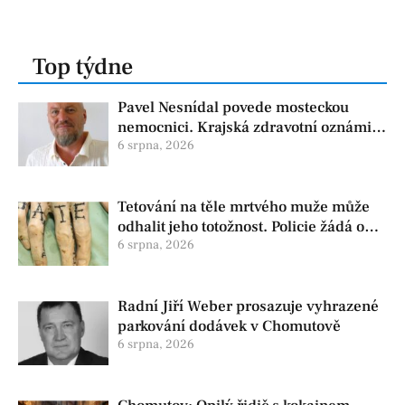
Top týdne
Pavel Nesnídal povede mosteckou
nemocnici. Krajská zdravotní oznámila
změnu ve vedení
6 srpna, 2026
Tetování na těle mrtvého muže může
odhalit jeho totožnost. Policie žádá o
pomoc
6 srpna, 2026
Radní Jiří Weber prosazuje vyhrazené
parkování dodávek v Chomutově
6 srpna, 2026