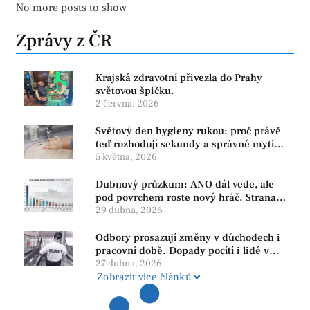
No more posts to show
Zprávy z ČR
Krajská zdravotní přivezla do Prahy
světovou špičku.
2 června, 2026
Světový den hygieny rukou: proč právě
teď rozhodují sekundy a správné mytí
rukou
5 května, 2026
Dubnový průzkum: ANO dál vede, ale
pod povrchem roste nový hráč. Strana
PRO se drží nejvýš mezi menšími
29 dubna, 2026
subjekty
Odbory prosazují změny v důchodech i
pracovní době. Dopady pocítí i lidé v
našem regionu
27 dubna, 2026
Zobrazit více článků