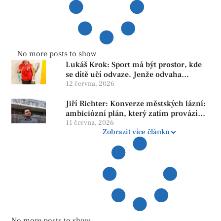
No more posts to show
Lukáš Krok: Sport má být prostor, kde
se dítě učí odvaze. Jenže odvaha
neroste tam, kde se bojí udělat chybu.
12 června, 2026
Jiří Richter: Konverze městských lázní:
ambiciózní plán, který zatím provází
více otazníků než jistot
11 června, 2026
Zobrazit více článků
No more posts to show