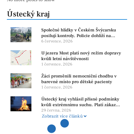
Ústecký kraj
Společné hlídky v Českém Švýcarsku
posilují kontroly. Policie dohlíží na
bezpečnost i ochranu přírody
6 července, 2026
U jezera Most platí nový režim dopravy
kvůli letní návštěvnosti
1 července, 2026
Žáci proměnili nemocniční chodbu v
barevné místo pro dětské pacienty
1 července, 2026
Ústecký kraj vyhlásil přísné podmínky
kvůli extrémnímu suchu. Platí zákaz
ohňů i pyrotechniky
29 června, 2026
Zobrazit více článků