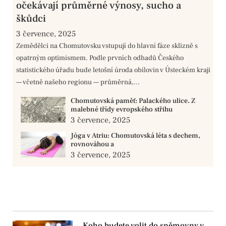
očekávají průměrné výnosy, sucho a
škůdci
3 července, 2025
Zemědělci na Chomutovsku vstupují do hlavní fáze sklizně s
opatrným optimismem. Podle prvních odhadů Českého
statistického úřadu bude letošní úroda obilovin v Ústeckém kraji
— včetně našeho regionu — průměrná,...
Chomutovská paměť: Palackého ulice. Z
malebné třídy evropského střihu
3 července, 2025
Jóga v Atriu: Chomutovská léta s dechem,
rovnováhou a
3 července, 2025
Koho budete volit do sněmovny v