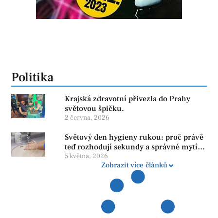
Politika
Krajská zdravotní přivezla do Prahy
světovou špičku.
2 června, 2026
Světový den hygieny rukou: proč právě
teď rozhodují sekundy a správné mytí
rukou
5 května, 2026
Zobrazit více článků