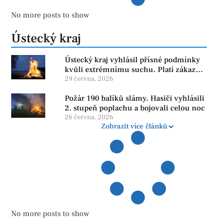
No more posts to show
Ústecký kraj
Ústecký kraj vyhlásil přísné podmínky
kvůli extrémnímu suchu. Platí zákaz
ohňů i pyrotechniky
29 června, 2026
Požár 190 balíků slámy. Hasiči vyhlásili
2. stupeň poplachu a bojovali celou noc
26 června, 2026
Zobrazit více článků
No more posts to show