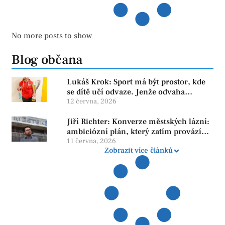
No more posts to show
Blog občana
Lukáš Krok: Sport má být prostor, kde
se dítě učí odvaze. Jenže odvaha
neroste tam, kde se bojí udělat chybu.
12 června, 2026
Jiří Richter: Konverze městských lázní:
ambiciózní plán, který zatím provází
více otazníků než jistot
11 června, 2026
Zobrazit více článků