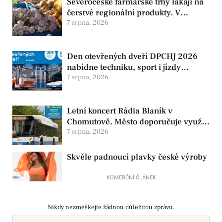
Severočeské farmářské trhy lákají na
čerstvé regionální produkty. V
Chomutově se konají 8. srpna
7 srpna, 2026
Den otevřených dveří DPCHJ 2026
nabídne techniku, sport i jízdy
historickými vozy
7 srpna, 2026
Letní koncert Rádia Blaník v
Chomutově. Město doporučuje využít
MHD
7 srpna, 2026
Skvěle padnoucí plavky české výroby
KOMERČNÍ ČLÁNEK
Nikdy nezmeškejte žádnou důležitou zprávu.