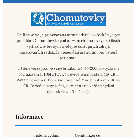
On-line verze je provozována formou deníku v českém jazyce
pro oblast Chomutovska pod názvem chomutovky.cz. Obsah
vychází z ověřených a veřejně dostupných zdrojů
zpracovaných redakcí a nepodléhá pravidlům pro tištěná
periodika.
Tištěné verze jsou ve smyslu zákona č. 46/2000 Sb vydávány
pod názvem CHOMUTOVKY s evidenčním číslem MK ČR E
24339, periodického tisku přidělené Ministerstvem kultury
ČR. Periodicita vydávání je uvedena na každém vydání
(jedenkrát za tři měsíce).
Informace
Tištěná vydání
Ceník inzerce