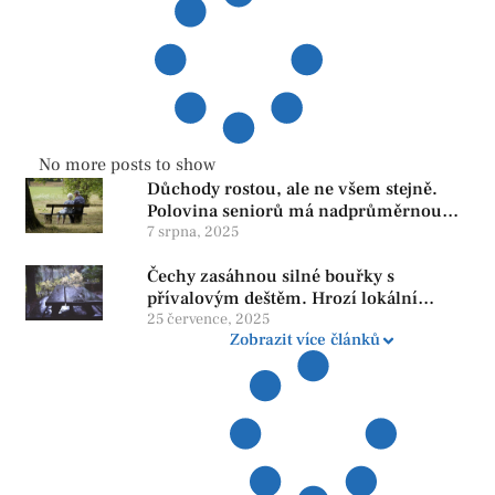
No more posts to show
Důchody rostou, ale ne všem stejně.
Polovina seniorů má nadprůměrnou
penzi, tisíce však žijí pod hranicí
7 srpna, 2025
důstojnosti — SPD chce zrušení vládní
Čechy zasáhnou silné bouřky s
reformy
přívalovým deštěm. Hrozí lokální
zatopení
25 července, 2025
Zobrazit více článků