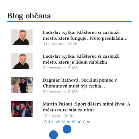
Blog občana
Ladislav Kytka: Klášterec si zaslouží
město, které funguje. Proto předkládáme
program, který řeší skutečné problémy
31 července, 2026
Ladislav Kytka: Klášterec si zaslouží
město, které je lidem nablízku
22 července, 2026
Dagmar Rathová: Sociální pomoc v
Chomutově musí být rychlá,
srozumitelná a férová. Ne udržovat lidi v
20 července, 2026
závislosti
Martin Pešout: Sport dětem mění život. A
město musí stát za nimi
12 června, 2026
Zobrazit více článků