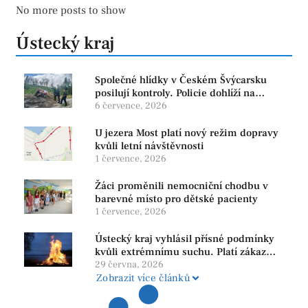
No more posts to show
Ústecký kraj
Společné hlídky v Českém Švýcarsku
posilují kontroly. Policie dohlíží na
bezpečnost i ochranu přírody
6 července, 2026
U jezera Most platí nový režim dopravy
kvůli letní návštěvnosti
1 července, 2026
Žáci proměnili nemocniční chodbu v
barevné místo pro dětské pacienty
1 července, 2026
Ústecký kraj vyhlásil přísné podmínky
kvůli extrémnímu suchu. Platí zákaz
ohňů i pyrotechniky
29 června, 2026
Zobrazit více článků