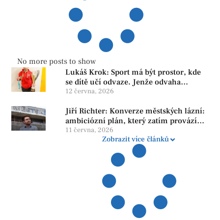
No more posts to show
Lukáš Krok: Sport má být prostor, kde
se dítě učí odvaze. Jenže odvaha
neroste tam, kde se bojí udělat chybu.
12 června, 2026
Jiří Richter: Konverze městských lázní:
ambiciózní plán, který zatím provází
více otazníků než jistot
11 června, 2026
Zobrazit více článků