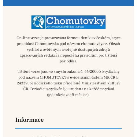
On-line verze je provozována formou deníku v českém jazyce
pro oblast Chomutovska pod názvem chomutovky.cz. Obsah
vychází z ověřených a veřejně dostupných zdrojů
zpracovaných redakcí a nepodléhá pravidlům pro tištěná
periodika.
Tištěné verze jsou ve smyslu zákona č. 46/2000 Sb vydávány
pod názvem CHOMUTOVKY s evidenčním číslem MK ČR E
24339, periodického tisku přidělené Ministerstvem kultury
ČR. Periodicita vydávání je uvedena na každém vydání
(jedenkrát za tři měsíce).
Informace