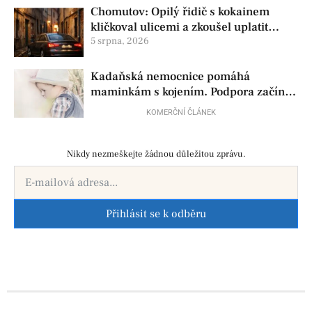
Chomutov: Opilý řidič s kokainem
kličkoval ulicemi a zkoušel uplatit
policisty
5 srpna, 2026
Kadaňská nemocnice pomáhá
maminkám s kojením. Podpora začíná
už před porodem
KOMERČNÍ ČLÁNEK
Nikdy nezmeškejte žádnou důležitou zprávu.
Přihlásit se k odběru