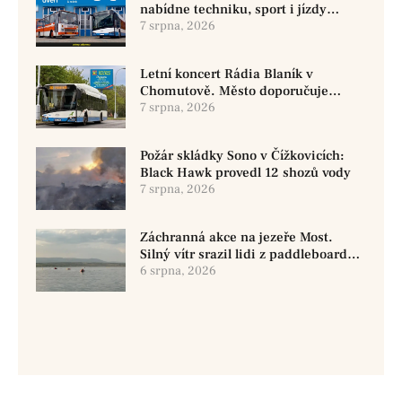
nabídne techniku, sport i jízdy
historickými vozy
7 srpna, 2026
Letní koncert Rádia Blaník v
Chomutově. Město doporučuje
využít MHD
7 srpna, 2026
Požár skládky Sono v Čížkovicích:
Black Hawk provedl 12 shozů vody
7 srpna, 2026
Záchranná akce na jezeře Most.
Silný vítr srazil lidi z paddleboardů,
dvě osoby se pohřešují
6 srpna, 2026