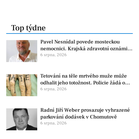
Top týdne
Pavel Nesnídal povede mosteckou
nemocnici. Krajská zdravotní oznámila
změnu ve vedení
6 srpna, 2026
Tetování na těle mrtvého muže může
odhalit jeho totožnost. Policie žádá o
pomoc
6 srpna, 2026
Radní Jiří Weber prosazuje vyhrazené
parkování dodávek v Chomutově
6 srpna, 2026