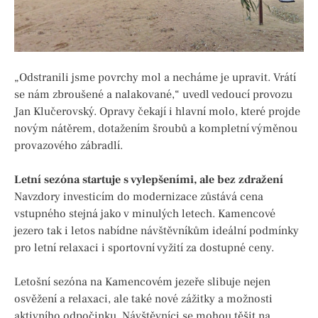
„Odstranili jsme povrchy mol a necháme je upravit. Vrátí
se nám zbroušené a nalakované,“ uvedl vedoucí provozu
Jan Klučerovský. Opravy čekají i hlavní molo, které projde
novým nátěrem, dotažením šroubů a kompletní výměnou
provazového zábradlí.
Letní sezóna startuje s vylepšeními, ale bez zdražení
Navzdory investicím do modernizace zůstává cena
vstupného stejná jako v minulých letech. Kamencové
jezero tak i letos nabídne návštěvníkům ideální podmínky
pro letní relaxaci i sportovní vyžití za dostupné ceny.
Letošní sezóna na Kamencovém jezeře slibuje nejen
osvěžení a relaxaci, ale také nové zážitky a možnosti
aktivního odpočinku. Návštěvníci se mohou těšit na