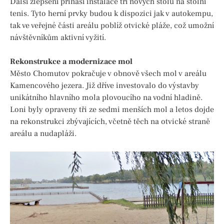
Další zlepšení přináší instalace tří nových stolů na stolní
tenis. Tyto herní prvky budou k dispozici jak v autokempu,
tak ve veřejné části areálu poblíž otvické pláže, což umožní
návštěvníkům aktivní vyžití.
Rekonstrukce a modernizace mol
Město Chomutov pokračuje v obnově všech mol v areálu
Kamencového jezera. Již dříve investovalo do výstavby
unikátního hlavního mola plovoucího na vodní hladině.
Loni byly opraveny tři ze sedmi menších mol a letos dojde
na rekonstrukci zbývajících, včetně těch na otvické straně
areálu a nudapláži.