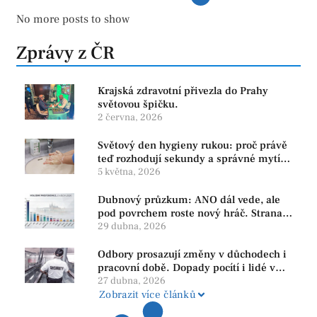
No more posts to show
Zprávy z ČR
Krajská zdravotní přivezla do Prahy
světovou špičku.
2 června, 2026
Světový den hygieny rukou: proč právě
teď rozhodují sekundy a správné mytí
rukou
5 května, 2026
Dubnový průzkum: ANO dál vede, ale
pod povrchem roste nový hráč. Strana
PRO se drží nejvýš mezi menšími
29 dubna, 2026
subjekty
Odbory prosazují změny v důchodech i
pracovní době. Dopady pocítí i lidé v
našem regionu
27 dubna, 2026
Zobrazit více článků