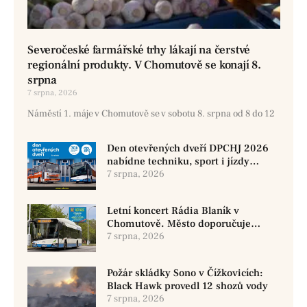
Severočeské farmářské trhy lákají na čerstvé
regionální produkty. V Chomutově se konají 8.
srpna
7 srpna, 2026
Náměstí 1. máje v Chomutově se v sobotu 8. srpna od 8 do 12
Den otevřených dveří DPCHJ 2026
nabídne techniku, sport i jízdy
historickými vozy
7 srpna, 2026
Letní koncert Rádia Blaník v
Chomutově. Město doporučuje
využít MHD
7 srpna, 2026
Požár skládky Sono v Čížkovicích:
Black Hawk provedl 12 shozů vody
7 srpna, 2026