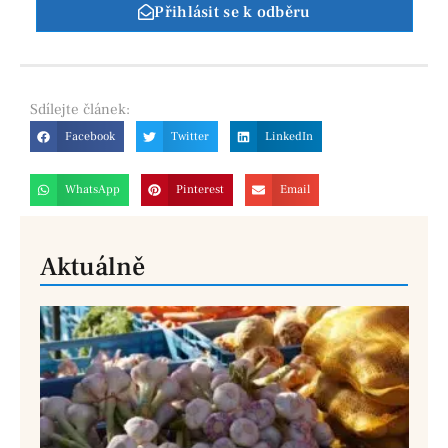
Přihlásit se k odběru
Sdílejte
článek:
Facebook
Twitter
LinkedIn
WhatsApp
Pinterest
Email
Aktuálně