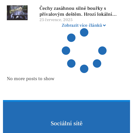
důstojnosti — SPD chce zrušení vládní
Čechy zasáhnou silné bouřky s
reformy
přívalovým deštěm. Hrozí lokální
zatopení
25 července, 2025
Zobrazit více článků
No more posts to show
Sociální sítě