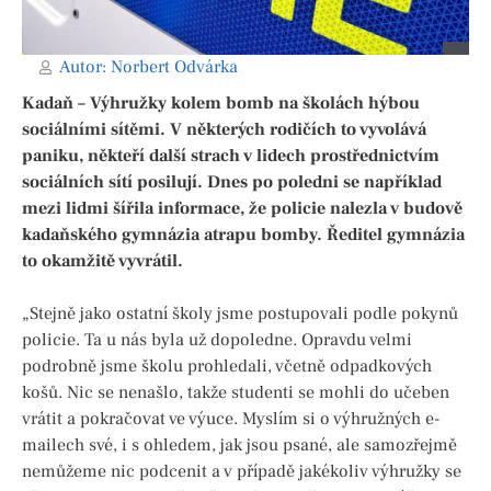
Autor:
Norbert Odvárka
Kadaň – Výhružky kolem bomb na školách hýbou
sociálními sítěmi. V některých rodičích to vyvolává
paniku, někteří další strach v lidech prostřednictvím
sociálních sítí posilují. Dnes po poledni se například
mezi lidmi šířila informace, že policie nalezla v budově
kadaňského gymnázia atrapu bomby. Ředitel gymnázia
to okamžitě vyvrátil.
„Stejně jako ostatní školy jsme postupovali podle pokynů
policie. Ta u nás byla už dopoledne. Opravdu velmi
podrobně jsme školu prohledali, včetně odpadkových
košů. Nic se nenašlo, takže studenti se mohli do učeben
vrátit a pokračovat ve výuce. Myslím si o výhružných e-
mailech své, i s ohledem, jak jsou psané, ale samozřejmě
nemůžeme nic podcenit a v případě jakékoliv výhružky se