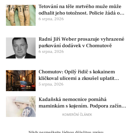
Tetování na těle mrtvého muže může
odhalit jeho totožnost. Policie žádá o
pomoc
6 srpna, 2026
Radní Jiří Weber prosazuje vyhrazené
parkování dodávek v Chomutově
6 srpna, 2026
Chomutov: Opilý řidič s kokainem
kličkoval ulicemi a zkoušel uplatit
policisty
5 srpna, 2026
Kadaňská nemocnice pomáhá
maminkám s kojením. Podpora začíná
už před porodem
KOMERČNÍ ČLÁNEK
Nikdy nezmeškejte žádnou důležitou zprávu.