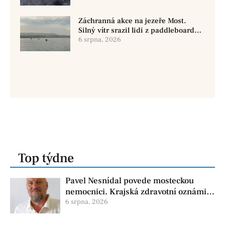
Záchranná akce na jezeře Most.
Silný vítr srazil lidi z paddleboardů,
dvě osoby se pohřešují
6 srpna, 2026
Top týdne
Pavel Nesnídal povede mosteckou
nemocnici. Krajská zdravotní oznámila
změnu ve vedení
6 srpna, 2026