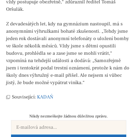
vždy postupuje obezřetně,“ zdůraznil ředitel Tomáš
Oršulák.
Z devadesátých let, kdy na gymnázium nastoupil, má s
anonymními výhružkami bohaté zkušenosti. „Tehdy jsme
jeden rok dostávali anonymní telefonáty o uložení bomby
ve škole několik měsíců. Vždy jsme s dětmi opustili
budovu, prohlédla se a zase jsme se mohli vrátit,“
vzpomíná na tehdejší události a dodává: „Samozřejmě
jsem i tentokrát podal trestní oznámení, protože k nám do
školy dnes výhružný e-mail přišel. Ale nejsem si vůbec
jistý, že bude možné vypátrat viníka.“
Související:
KADAŃ
Nikdy nezmeškejte žádnou důležitou zprávu.