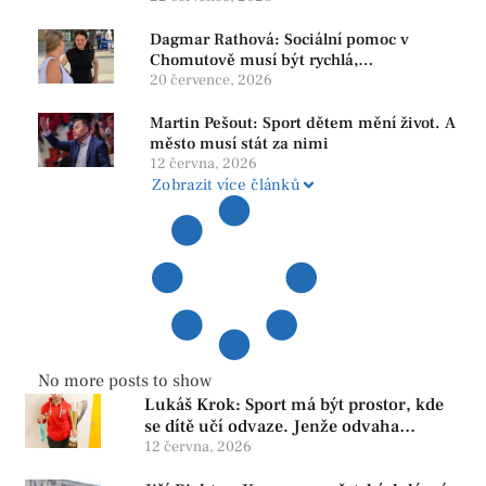
Dagmar Rathová: Sociální pomoc v
Chomutově musí být rychlá,
srozumitelná a férová. Ne udržovat lidi v
20 července, 2026
závislosti
Martin Pešout: Sport dětem mění život. A
město musí stát za nimi
12 června, 2026
Zobrazit více článků
No more posts to show
Lukáš Krok: Sport má být prostor, kde
se dítě učí odvaze. Jenže odvaha
neroste tam, kde se bojí udělat chybu.
12 června, 2026