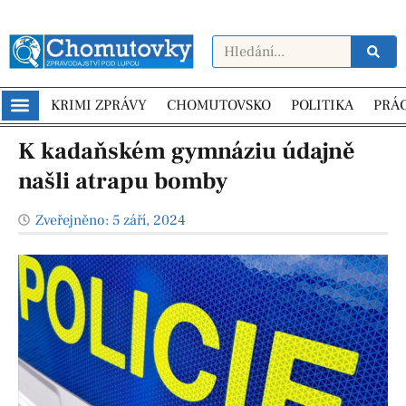
KRIMI ZPRÁVY
CHOMUTOVSKO
POLITIKA
PRÁ
K kadaňském gymnáziu údajně
našli atrapu bomby
Zveřejněno:
5 září, 2024