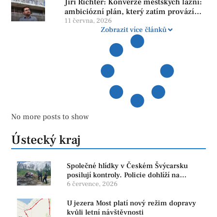
Jiří Richter: Konverze městských lázní:
ambiciózní plán, který zatím provází
více otazníků než jistot
11 června, 2026
Zobrazit více článků
No more posts to show
Ústecký kraj
Společné hlídky v Českém Švýcarsku
posilují kontroly. Policie dohlíží na
bezpečnost i ochranu přírody
6 července, 2026
U jezera Most platí nový režim dopravy
kvůli letní návštěvnosti