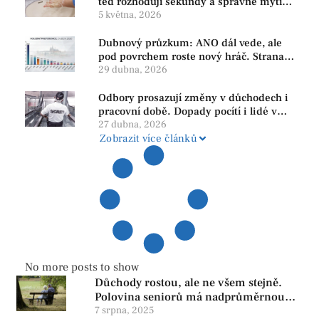
teď rozhodují sekundy a správné mytí
rukou
5 května, 2026
Dubnový průzkum: ANO dál vede, ale
pod povrchem roste nový hráč. Strana
PRO se drží nejvýš mezi menšími
29 dubna, 2026
subjekty
Odbory prosazují změny v důchodech i
pracovní době. Dopady pocítí i lidé v
našem regionu
27 dubna, 2026
Zobrazit více článků
No more posts to show
Důchody rostou, ale ne všem stejně.
Polovina seniorů má nadprůměrnou
penzi, tisíce však žijí pod hranicí
7 srpna, 2025