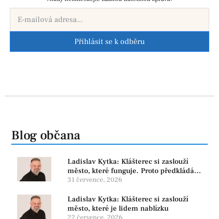
Přihlásit se k odběru
Blog občana
Ladislav Kytka: Klášterec si zaslouží
město, které funguje. Proto předkládáme
program, který řeší skutečné problémy
31 července, 2026
Ladislav Kytka: Klášterec si zaslouží
město, které je lidem nablízku
22 července, 2026