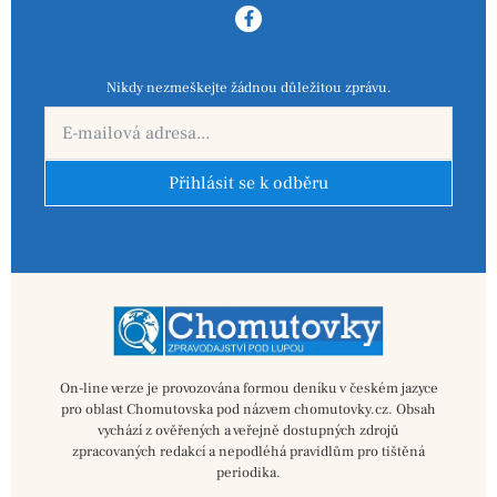
Nikdy nezmeškejte žádnou důležitou zprávu.
Přihlásit se k odběru
On-line verze je provozována formou deníku v českém jazyce
pro oblast Chomutovska pod názvem chomutovky.cz. Obsah
vychází z ověřených a veřejně dostupných zdrojů
zpracovaných redakcí a nepodléhá pravidlům pro tištěná
periodika.