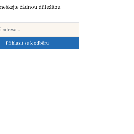
meškejte žádnou důležitou
Přihlásit se k odběru