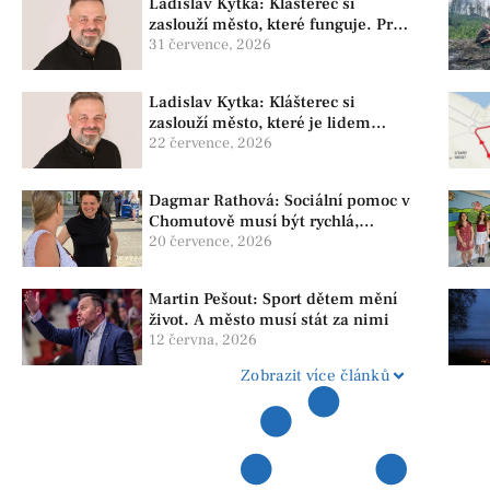
Ladislav Kytka: Klášterec si
zaslouží město, které funguje. Proto
předkládáme program, který řeší
31 července, 2026
skutečné problémy
Ladislav Kytka: Klášterec si
zaslouží město, které je lidem
nablízku
22 července, 2026
Dagmar Rathová: Sociální pomoc v
Chomutově musí být rychlá,
srozumitelná a férová. Ne udržovat
20 července, 2026
lidi v závislosti
Martin Pešout: Sport dětem mění
život. A město musí stát za nimi
12 června, 2026
Zobrazit více článků