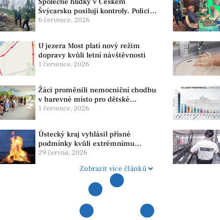
Společné hlídky v Českém
Švýcarsku posilují kontroly. Policie
dohlíží na bezpečnost i ochranu
6 července, 2026
přírody
U jezera Most platí nový režim
dopravy kvůli letní návštěvnosti
1 července, 2026
Žáci proměnili nemocniční chodbu
v barevné místo pro dětské
pacienty
1 července, 2026
Ústecký kraj vyhlásil přísné
podmínky kvůli extrémnímu
suchu. Platí zákaz ohňů i
29 června, 2026
pyrotechniky
Zobrazit více článků