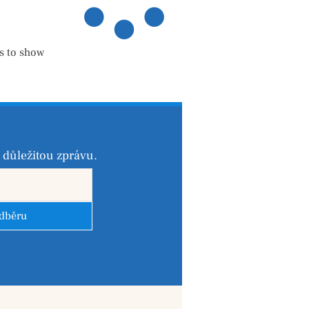
s to show
důležitou zprávu.
odběru