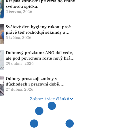
Krajská zdravotní přivezla do Prahy
světovou špičku.
2 června, 2026
Světový den hygieny rukou: proč
právě teď rozhodují sekundy a
správné mytí rukou
5 května, 2026
Dubnový průzkum: ANO dál vede,
ale pod povrchem roste nový hráč.
Strana PRO se drží nejvýš mezi
29 dubna, 2026
menšími subjekty
Odbory prosazují změny v
důchodech i pracovní době.
Dopady pocítí i lidé v našem
27 dubna, 2026
regionu
Zobrazit více článků