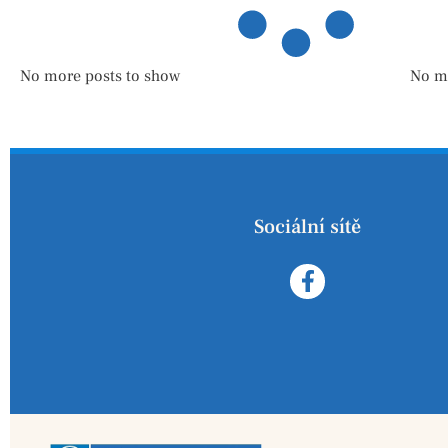
No more posts to show
No m
Sociální sítě