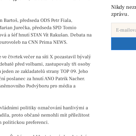
Nikdy nez
zprávu.
an Bartoš, předseda ODS Petr Fiala,
Marian Jurečka, předseda SPD Tomio
á a šéf hnutí STAN Vít Rakušan. Debata na
do eurovoleb na CNN Prima NEWS.
ve čtvrtek večer na síti X pozastavil bývalý
 debatě před volbami, zastupovaly tři osoby
 jeden ze zakladatelů strany TOP 09. Jeho
ní poslanec za hnutí ANO Patrik Nacher.
en sněmovního Podvýboru pro média a
, vládními politiky označování hanlivými a
adila, proto občané nemohli mít příležitost
ch politickou preferenci.