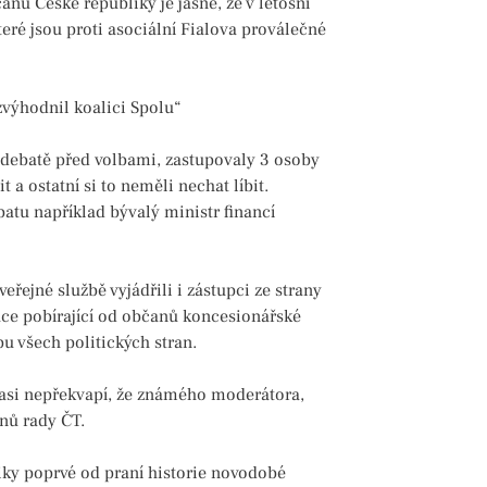
nu České republiky je jasné, že v letošní
teré jsou proti asociální Fialova proválečné
zvýhodnil koalici Spolu“
V debatě před volbami, zastupovaly 3 osoby
t a ostatní si to neměli nechat líbit.
batu například bývalý ministr financí
eřejné službě vyjádřili i zástupci ze strany
tuce pobírající od občanů koncesionářské
pu všech politických stran.
o asi nepřekvapí, že známého moderátora,
enů rady ČT.
ky poprvé od praní historie novodobé