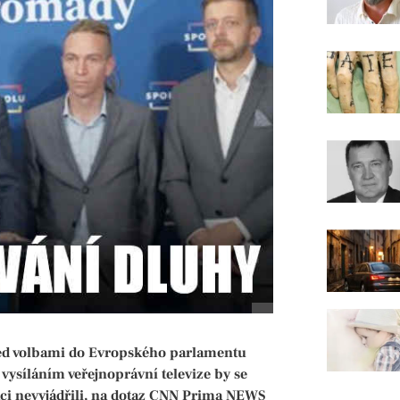
před volbami do Evropského parlamentu
vysíláním veřejnoprávní televize by se
uaci nevyjádřili, na dotaz CNN Prima NEWS