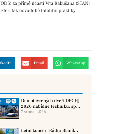
(ODS) za přímé účasti Víta Rakušana (STAN)
kteří tak novodobé totalitní praktiky
nkedIn
Email
WhatsApp
Den otevřených dveří DPCHJ
2026 nabídne techniku, sport
i jízdy historickými vozy
7 srpna, 2026
Letní koncert Rádia Blaník v