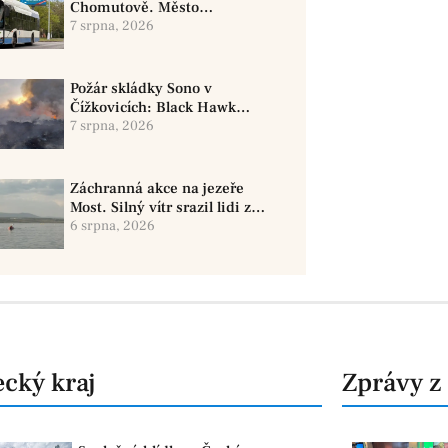
Chomutově. Město
doporučuje využít MHD
7 srpna, 2026
Požár skládky Sono v
Čížkovicích: Black Hawk
provedl 12 shozů vody
7 srpna, 2026
Záchranná akce na jezeře
Most. Silný vítr srazil lidi z
paddleboardů, dvě osoby se
6 srpna, 2026
pohřešují
cký kraj
Zprávy z