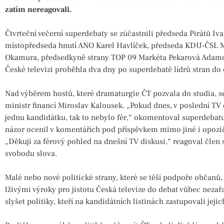
zatím nereagovali.
Čtvrteční večerní superdebaty se zúčastnili předseda Pirátů Iv
místopředseda hnutí ANO Karel Havlíček, předseda KDU-ČSL 
Okamura, předsedkyně strany TOP 09 Markéta Pekarová Adamov
České televizi proběhla dva dny po superdebatě lídrů stran 
Nad výběrem hostů, které dramaturgie ČT pozvala do studia, se 
ministr financí Miroslav Kalousek. „Pokud dnes, v poslední TV
jednu kandidátku, tak to nebylo fér,“ okomentoval superdebatu
názor ocenil v komentářích pod příspěvkem mimo jiné i opozič
„Děkuji za férový pohled na dnešní TV diskusi,“ reagoval čl
svobodu slova.
Malé nebo nové politické strany, které se těší podpoře občanů
lživými výroky pro jistotu Česká televize do debat vůbec nezař
slyšet politiky, kteří na kandidátních listinách zastupovali jeji