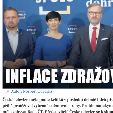
Autor:
Norbert Odvárka
Česká televize měla podle kritiků v poslední debatě lídrů 
příliš protěžovat vybrané sněmovní strany. Problematickým 
měla zabývat Rada ČT. Představitelé České televize se k sit