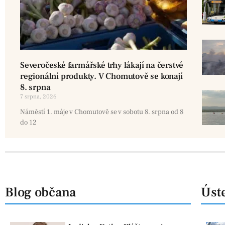
Severočeské farmářské trhy lákají na čerstvé
regionální produkty. V Chomutově se konají
8. srpna
7 srpna, 2026
Náměstí 1. máje v Chomutově se v sobotu 8. srpna od 8
do 12
Blog občana
Úste