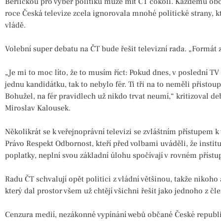
Berličkou pro výběr politiků může mít ČT cokoli. Každému obča
roce Česká televize zcela ignorovala mnohé politické strany, k
vládě.
Volební super debatu na ČT bude řešit televizní rada. „Formát 
„Je mi to moc líto, že to musím říct: Pokud dnes, v poslední T
jednu kandidátku, tak to nebylo fér. Ti tři na to neměli přistoupi
Bohužel, na fér pravidlech už nikdo trvat neumí,“ kritizoval de
Miroslav Kalousek.
Několikrát se k veřejnoprávní televizi se zvláštním přístupem k v
Právo Respekt Odbornost, kteří před volbami uváděli, že insti
poplatky, neplní svou základní úlohu spočívají v rovném přístu
Radu ČT schvalují opět politici z vládní většinou, takže nikoh
který dal prostor všem už chtějí všichni řešit jako jednoho z čl
Cenzura medií, nezákonné vypínání webů občané České republi