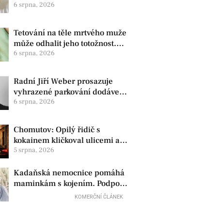
zdravotní oznámila změnu ve
6 srpna, 2026
vedení
Tetování na těle mrtvého muže
může odhalit jeho totožnost.
Policie žádá o pomoc
6 srpna, 2026
Radní Jiří Weber prosazuje
vyhrazené parkování dodávek
v Chomutově
6 srpna, 2026
Chomutov: Opilý řidič s
kokainem kličkoval ulicemi a
zkoušel uplatit policisty
5 srpna, 2026
Kadaňská nemocnice pomáhá
maminkám s kojením. Podpora
začíná už před porodem
KOMERČNÍ ČLÁNEK