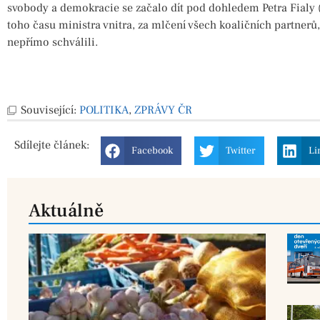
svobody a demokracie se začalo dít pod dohledem Petra Fialy 
toho času ministra vnitra, za mlčení všech koaličních partnerů, 
nepřímo schválili.
Související:
POLITIKA
,
ZPRÁVY ČR
Sdílejte
článek:
Facebook
Twitter
Li
Aktuálně