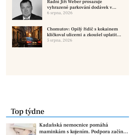
Radní Jiří Weber prosazuje
vyhrazené parkování dodávek v
Chomutově
6 srpna, 2026
Chomutov: Opilý řidič s kokainem
kličkoval ulicemi a zkoušel uplatit
policisty
5 srpna, 2026
Top týdne
Kadaňská nemocnice pomáhá
maminkám s kojením. Podpora začíná