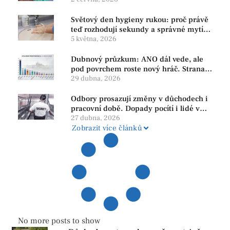
Světový den hygieny rukou: proč právě
teď rozhodují sekundy a správné mytí
rukou
5 května, 2026
Dubnový průzkum: ANO dál vede, ale
pod povrchem roste nový hráč. Strana
PRO se drží nejvýš mezi menšími
29 dubna, 2026
subjekty
Odbory prosazují změny v důchodech i
pracovní době. Dopady pocítí i lidé v
našem regionu
27 dubna, 2026
Zobrazit více článků
No more posts to show