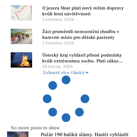
U jezera Most platí nový režim dopravy
kvůli letní návštěvnosti
1 července, 2026
Žáci proměnili nemocniční chodbu v
barevné místo pro dětské pacienty
1 července, 2026
Ústecký kraj vyhlásil přísné podmínky
kvůli extrémnímu suchu. Platí zákaz
ohňů i pyrotechniky
29 června, 2026
Zobrazit více článků
No more posts to show
Požár 190 balíků slámy. Hasiči vyhlásili