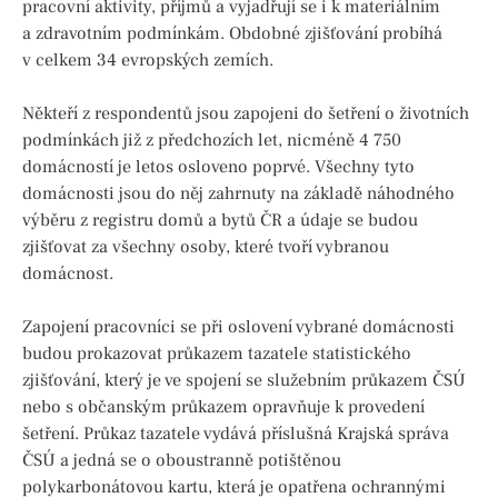
pracovní aktivity, příjmů a vyjadřují se i k materiálním
a zdravotním podmínkám. Obdobné zjišťování probíhá
v celkem 34 evropských zemích.
Někteří z respondentů jsou zapojeni do šetření o životních
podmínkách již z předchozích let, nicméně 4 750
domácností je letos osloveno poprvé. Všechny tyto
domácnosti jsou do něj zahrnuty na základě náhodného
výběru z registru domů a bytů ČR a údaje se budou
zjišťovat za všechny osoby, které tvoří vybranou
domácnost.
Zapojení pracovníci se při oslovení vybrané domácnosti
budou prokazovat průkazem tazatele statistického
zjišťování, který je ve spojení se služebním průkazem ČSÚ
nebo s občanským průkazem opravňuje k provedení
šetření. Průkaz tazatele vydává příslušná Krajská správa
ČSÚ a jedná se o oboustranně potištěnou
polykarbonátovou kartu, která je opatřena ochrannými