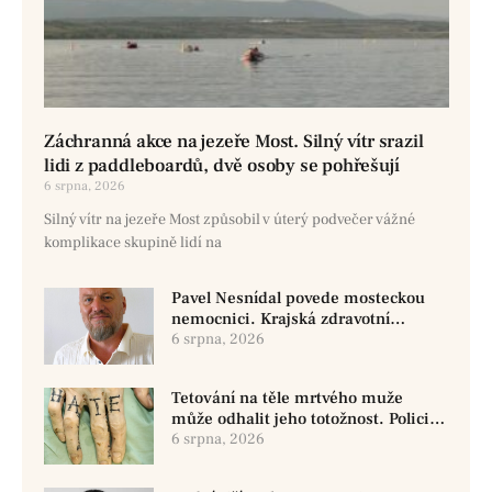
Záchranná akce na jezeře Most. Silný vítr srazil
lidi z paddleboardů, dvě osoby se pohřešují
6 srpna, 2026
Silný vítr na jezeře Most způsobil v úterý podvečer vážné
komplikace skupině lidí na
Pavel Nesnídal povede mosteckou
nemocnici. Krajská zdravotní
oznámila změnu ve vedení
6 srpna, 2026
Tetování na těle mrtvého muže
může odhalit jeho totožnost. Policie
žádá o pomoc
6 srpna, 2026