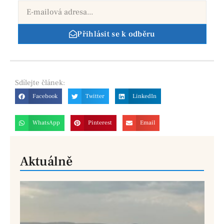
Přihlásit se k odběru
Sdílejte
článek:
Facebook
Twitter
LinkedIn
WhatsApp
Pinterest
Email
Aktuálně