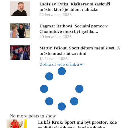
Ladislav Kytka: Klášterec si zaslouží
město, které je lidem nablízku
22 července, 2026
Dagmar Rathová: Sociální pomoc v
Chomutově musí být rychlá,
srozumitelná a férová. Ne udržovat lidi v
20 července, 2026
závislosti
Martin Pešout: Sport dětem mění život. A
město musí stát za nimi
12 června, 2026
Zobrazit více článků
No more posts to show
Lukáš Krok: Sport má být prostor, kde
se dítě učí odvaze. Jenže odvaha