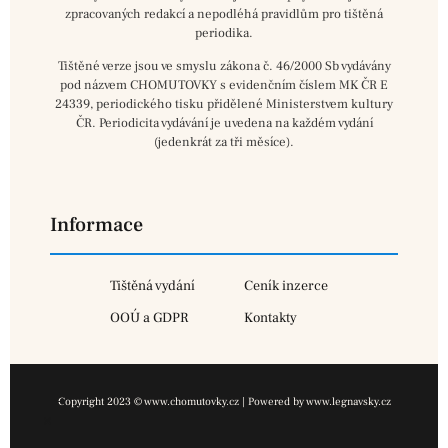
zpracovaných redakcí a nepodléhá pravidlům pro tištěná
periodika.
Tištěné verze jsou ve smyslu zákona č. 46/2000 Sb vydávány
pod názvem CHOMUTOVKY s evidenčním číslem MK ČR E
24339, periodického tisku přidělené Ministerstvem kultury
ČR. Periodicita vydávání je uvedena na každém vydání
(jedenkrát za tři měsíce).
Informace
Tištěná vydání
Ceník inzerce
OOÚ a GDPR
Kontakty
Copyright 2023 © www.chomutovky.cz | Powered by www.legnavsky.cz
×