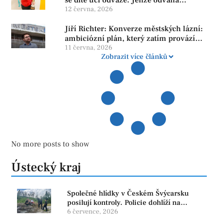
neroste tam, kde se bojí udělat chybu.
12 června, 2026
Jiří Richter: Konverze městských lázní:
ambiciózní plán, který zatím provází
více otazníků než jistot
11 června, 2026
Zobrazit více článků
No more posts to show
Ústecký kraj
Společné hlídky v Českém Švýcarsku
posilují kontroly. Policie dohlíží na
bezpečnost i ochranu přírody
6 července, 2026