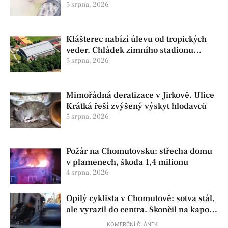
už před porodem
5 srpna, 2026
Klášterec nabízí úlevu od tropických
veder. Chládek zimního stadionu
pomůže seniorům i nemocným
5 srpna, 2026
Mimořádná deratizace v Jirkově. Ulice
Krátká řeší zvýšený výskyt hlodavců
5 srpna, 2026
Požár na Chomutovsku: střecha domu
v plamenech, škoda 1,4 milionu
4 srpna, 2026
Opilý cyklista v Chomutově: sotva stál,
ale vyrazil do centra. Skončil na kapotě
auta
KOMERČNÍ ČLÁNEK