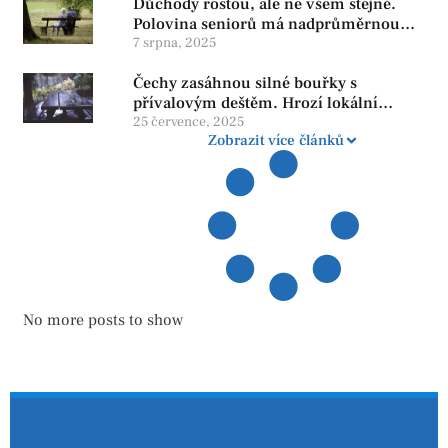
Důchody rostou, ale ne všem stejně.
Polovina seniorů má nadprůměrnou
penzi, tisíce však žijí pod hranicí
7 srpna, 2025
důstojnosti — SPD chce zrušení vládní
Čechy zasáhnou silné bouřky s
reformy
přívalovým deštěm. Hrozí lokální
zatopení
25 července, 2025
Zobrazit více článků
No more posts to show