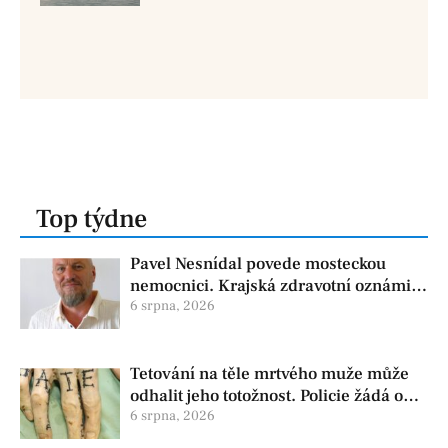
Top týdne
Pavel Nesnídal povede mosteckou
nemocnici. Krajská zdravotní oznámila
změnu ve vedení
6 srpna, 2026
Tetování na těle mrtvého muže může
odhalit jeho totožnost. Policie žádá o
pomoc
6 srpna, 2026