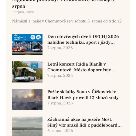
srpna
7 srpna, 2026
Náměstí 1. máje v Chomutově se v sobotu 8. srpna od 8 do 12
Den otevřených dveří DPCHJ 2026
nabídne techniku, sport i jízdy
historickými vozy
7 srpna, 2026
Letní koncert Rádia Blaník v
Chomutově. Město doporučuje
využít MHD
7 srpna, 2026
Požár skládky Sono v Čížkovicích:
Black Hawk provedl 12 shozů vody
7 srpna, 2026
Záchranná akce na jezeře Most.
Silný vítr srazil lidi z paddleboardů,
dvě osoby se pohřešují
6 srpna, 2026