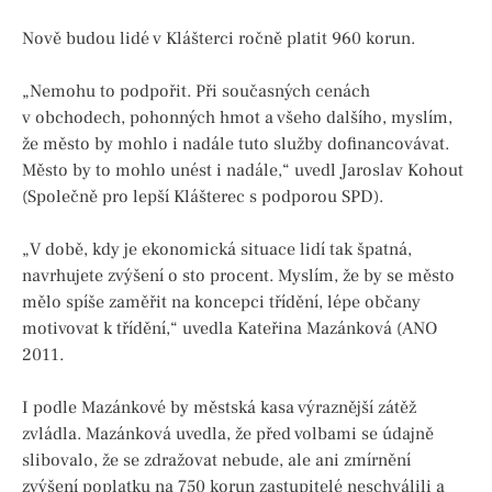
Nově budou lidé v Klášterci ročně platit 960 korun.
„Nemohu to podpořit. Při současných cenách
v obchodech, pohonných hmot a všeho dalšího, myslím,
že město by mohlo i nadále tuto služby dofinancovávat.
Město by to mohlo unést i nadále,“ uvedl Jaroslav Kohout
(Společně pro lepší Klášterec s podporou SPD).
„V době, kdy je ekonomická situace lidí tak špatná,
navrhujete zvýšení o sto procent. Myslím, že by se město
mělo spíše zaměřit na koncepci třídění, lépe občany
motivovat k třídění,“ uvedla Kateřina Mazánková (ANO
2011.
I podle Mazánkové by městská kasa výraznější zátěž
zvládla. Mazánková uvedla, že před volbami se údajně
slibovalo, že se zdražovat nebude, ale ani zmírnění
zvýšení poplatku na 750 korun zastupitelé neschválili a