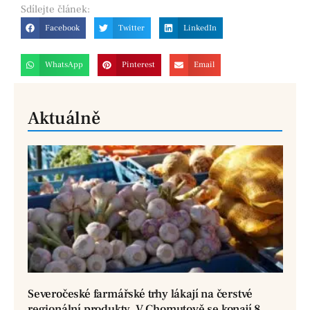
Sdílejte
článek:
Facebook
Twitter
LinkedIn
WhatsApp
Pinterest
Email
Aktuálně
Severočeské farmářské trhy lákají na čerstvé
regionální produkty. V Chomutově se konají 8.