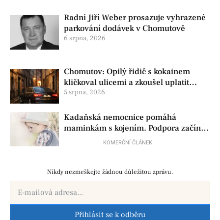
Radní Jiří Weber prosazuje vyhrazené
parkování dodávek v Chomutově
6 srpna, 2026
Chomutov: Opilý řidič s kokainem
kličkoval ulicemi a zkoušel uplatit
policisty
5 srpna, 2026
Kadaňská nemocnice pomáhá
maminkám s kojením. Podpora začíná
už před porodem
KOMERČNÍ ČLÁNEK
Nikdy nezmeškejte žádnou důležitou zprávu.
Přihlásit se k odběru