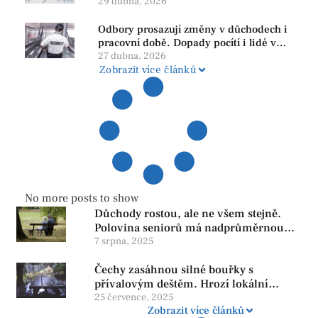
PRO se drží nejvýš mezi menšími
29 dubna, 2026
subjekty
Odbory prosazují změny v důchodech i
pracovní době. Dopady pocítí i lidé v
našem regionu
27 dubna, 2026
Zobrazit více článků
No more posts to show
Důchody rostou, ale ne všem stejně.
Polovina seniorů má nadprůměrnou
penzi, tisíce však žijí pod hranicí
7 srpna, 2025
důstojnosti — SPD chce zrušení vládní
Čechy zasáhnou silné bouřky s
reformy
přívalovým deštěm. Hrozí lokální
zatopení
25 července, 2025
Zobrazit více článků