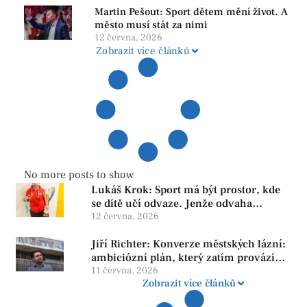
Martin Pešout: Sport dětem mění život. A
město musí stát za nimi
12 června, 2026
Zobrazit více článků
No more posts to show
Lukáš Krok: Sport má být prostor, kde
se dítě učí odvaze. Jenže odvaha
neroste tam, kde se bojí udělat chybu.
12 června, 2026
Jiří Richter: Konverze městských lázní:
ambiciózní plán, který zatím provází
více otazníků než jistot
11 června, 2026
Zobrazit více článků