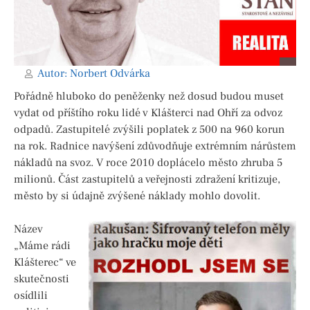
Autor:
Norbert Odvárka
Pořádně hluboko do peněženky než dosud budou muset
vydat od příštího roku lidé v Klášterci nad Ohří za odvoz
odpadů. Zastupitelé zvýšili poplatek z 500 na 960 korun
na rok. Radnice navýšení zdůvodňuje extrémním nárůstem
nákladů na svoz. V roce 2010 doplácelo město zhruba 5
milionů. Část zastupitelů a veřejnosti zdražení kritizuje,
město by si údajně zvýšené náklady mohlo dovolit.
Název
„Máme rádi
Klášterec“ ve
skutečnosti
osídlili