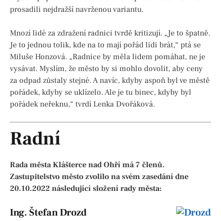
prosadili nejdražší navrženou variantu.
Mnozí lidé za zdražení radnici tvrdě kritizují. „Je to špatně.
Je to jednou tolik, kde na to mají pořád lidi brát,“ ptá se
Miluše Honzová. „Radnice by měla lidem pomáhat, ne je
vysávat. Myslím, že město by si mohlo dovolit, aby ceny
za odpad zůstaly stejné. A navíc, kdyby aspoň byl ve městě
pořádek, kdyby se uklízelo. Ale je tu binec, kdyby byl
pořádek neřeknu,“ tvrdí Lenka Dvořáková.
Radní
Rada města Klášterce nad Ohří má 7 členů.
Zastupitelstvo město zvolilo na svém zasedání dne
20.10.2022 následující složení rady města:
Ing. Štefan Drozd