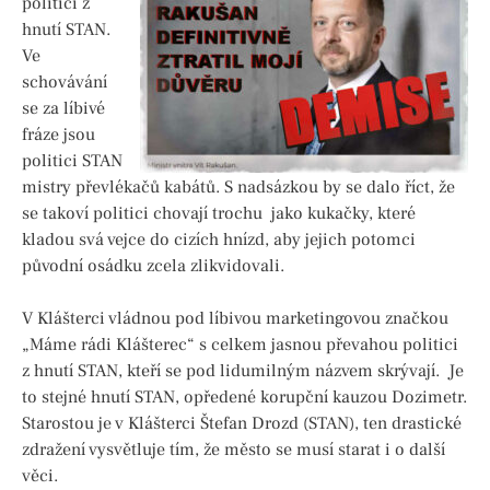
politici z
hnutí STAN.
Ve
schovávání
se za líbivé
fráze jsou
politici STAN
mistry převlékačů kabátů. S nadsázkou by se dalo říct, že
se takoví politici chovají trochu jako kukačky, které
kladou svá vejce do cizích hnízd, aby jejich potomci
původní osádku zcela zlikvidovali.
V Klášterci vládnou pod líbivou marketingovou značkou
„Máme rádi Klášterec“ s celkem jasnou převahou politici
z hnutí STAN, kteří se pod lidumilným názvem skrývají. Je
to stejné hnutí STAN, opředené korupční kauzou Dozimetr.
Starostou je v Klášterci Štefan Drozd (STAN), ten drastické
zdražení vysvětluje tím, že město se musí starat i o další
věci.