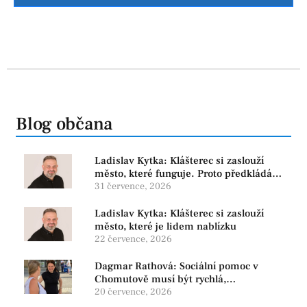
Blog občana
Ladislav Kytka: Klášterec si zaslouží
město, které funguje. Proto předkládáme
program, který řeší skutečné problémy
31 července, 2026
Ladislav Kytka: Klášterec si zaslouží
město, které je lidem nablízku
22 července, 2026
Dagmar Rathová: Sociální pomoc v
Chomutově musí být rychlá,
srozumitelná a férová. Ne udržovat lidi v
20 července, 2026
závislosti