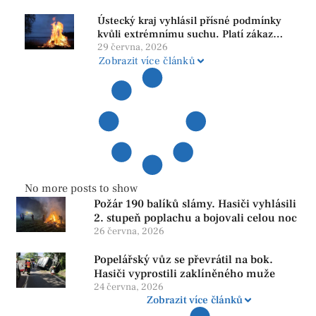
Ústecký kraj vyhlásil přísné podmínky
kvůli extrémnímu suchu. Platí zákaz
ohňů i pyrotechniky
29 června, 2026
Zobrazit více článků
No more posts to show
Požár 190 balíků slámy. Hasiči vyhlásili
2. stupeň poplachu a bojovali celou noc
26 června, 2026
Popelářský vůz se převrátil na bok.
Hasiči vyprostili zaklíněného muže
24 června, 2026
Zobrazit více článků