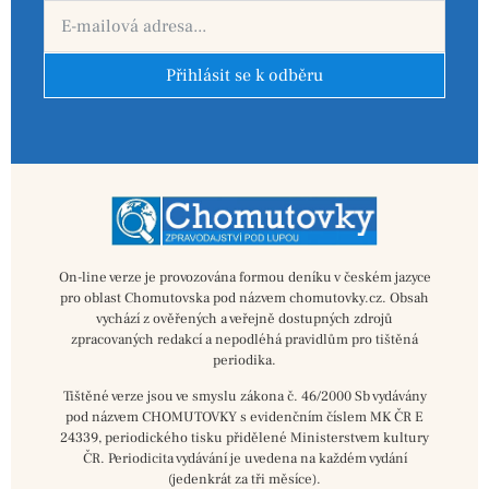
Přihlásit se k odběru
On-line verze je provozována formou deníku v českém jazyce
pro oblast Chomutovska pod názvem chomutovky.cz. Obsah
vychází z ověřených a veřejně dostupných zdrojů
zpracovaných redakcí a nepodléhá pravidlům pro tištěná
periodika.
Tištěné verze jsou ve smyslu zákona č. 46/2000 Sb vydávány
pod názvem CHOMUTOVKY s evidenčním číslem MK ČR E
24339, periodického tisku přidělené Ministerstvem kultury
ČR. Periodicita vydávání je uvedena na každém vydání
(jedenkrát za tři měsíce).