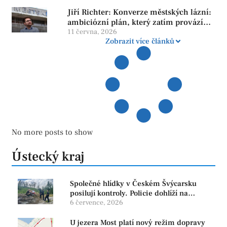
Jiří Richter: Konverze městských lázní:
ambiciózní plán, který zatím provází
více otazníků než jistot
11 června, 2026
Zobrazit více článků
No more posts to show
Ústecký kraj
Společné hlídky v Českém Švýcarsku
posilují kontroly. Policie dohlíží na
bezpečnost i ochranu přírody
6 července, 2026
U jezera Most platí nový režim dopravy