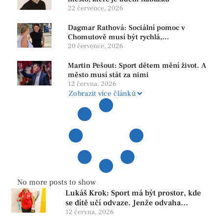
22 července, 2026
Dagmar Rathová: Sociální pomoc v
Chomutově musí být rychlá,
srozumitelná a férová. Ne udržovat lidi v
20 července, 2026
závislosti
Martin Pešout: Sport dětem mění život. A
město musí stát za nimi
12 června, 2026
Zobrazit více článků
No more posts to show
Lukáš Krok: Sport má být prostor, kde
se dítě učí odvaze. Jenže odvaha
neroste tam, kde se bojí udělat chybu.
12 června, 2026