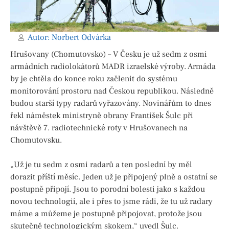
Autor:
Norbert Odvárka
Hrušovany (Chomutovsko) – V Česku je už sedm z osmi
armádních radiolokátorů MADR izraelské výroby. Armáda
by je chtěla do konce roku začlenit do systému
monitorování prostoru nad Českou republikou. Následně
budou starší typy radarů vyřazovány. Novinářům to dnes
řekl náměstek ministryně obrany František Šulc při
návštěvě 7. radiotechnické roty v Hrušovanech na
Chomutovsku.
„Už je tu sedm z osmi radarů a ten poslední by měl
dorazit příští měsíc. Jeden už je připojený plně a ostatní se
postupně připojí. Jsou to porodní bolesti jako s každou
novou technologií, ale i přes to jsme rádi, že tu už radary
máme a můžeme je postupně připojovat, protože jsou
skutečně technologickým skokem,“ uvedl Šulc.