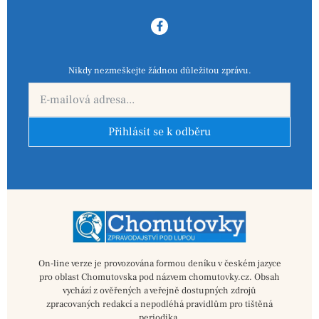
Nikdy nezmeškejte žádnou důležitou zprávu.
Přihlásit se k odběru
On-line verze je provozována formou deníku v českém jazyce
pro oblast Chomutovska pod názvem chomutovky.cz. Obsah
vychází z ověřených a veřejně dostupných zdrojů
zpracovaných redakcí a nepodléhá pravidlům pro tištěná
periodika.