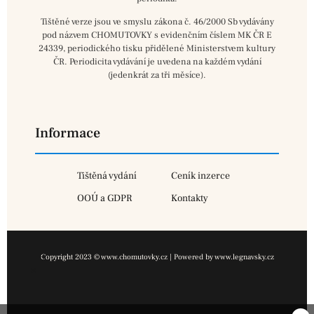
Tištěné verze jsou ve smyslu zákona č. 46/2000 Sb vydávány
pod názvem CHOMUTOVKY s evidenčním číslem MK ČR E
24339, periodického tisku přidělené Ministerstvem kultury
ČR. Periodicita vydávání je uvedena na každém vydání
(jedenkrát za tři měsíce).
Informace
Tištěná vydání
Ceník inzerce
OOÚ a GDPR
Kontakty
Copyright 2023 © www.chomutovky.cz | Powered by www.legnavsky.cz
×