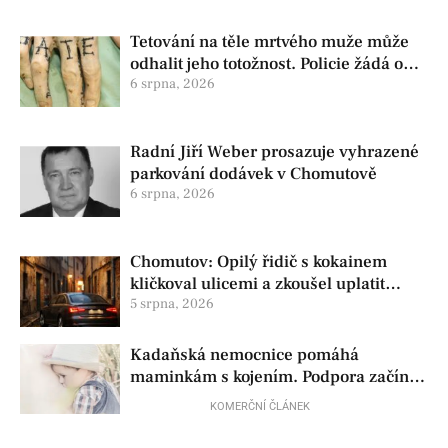
Tetování na těle mrtvého muže může
odhalit jeho totožnost. Policie žádá o
pomoc
6 srpna, 2026
Radní Jiří Weber prosazuje vyhrazené
parkování dodávek v Chomutově
6 srpna, 2026
Chomutov: Opilý řidič s kokainem
kličkoval ulicemi a zkoušel uplatit
policisty
5 srpna, 2026
Kadaňská nemocnice pomáhá
maminkám s kojením. Podpora začíná
už před porodem
KOMERČNÍ ČLÁNEK