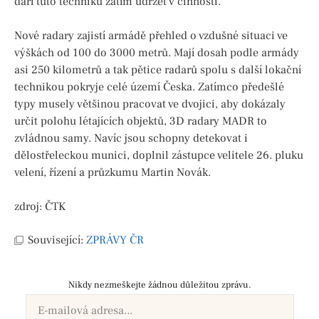
daří tuto techniku zatím udržet v činnosti.
Nové radary zajistí armádě přehled o vzdušné situaci ve
výškách od 100 do 3000 metrů. Mají dosah podle armády
asi 250 kilometrů a tak pětice radarů spolu s další lokační
technikou pokryje celé území Česka. Zatímco předešlé
typy musely většinou pracovat ve dvojici, aby dokázaly
určit polohu létajících objektů, 3D radary MADR to
zvládnou samy. Navíc jsou schopny detekovat i
dělostřeleckou munici, doplnil zástupce velitele 26. pluku
velení, řízení a průzkumu Martin Novák.
zdroj: ČTK
Související:
ZPRÁVY ČR
Nikdy nezmeškejte žádnou důležitou zprávu.