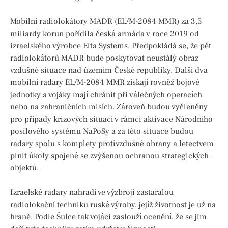
Mobilní radiolokátory MADR (EL/M-2084 MMR) za 3,5
miliardy korun pořídila česká armáda v roce 2019 od
izraelského výrobce Elta Systems. Předpokládá se, že pět
radiolokátorů MADR bude poskytovat neustálý obraz
vzdušné situace nad územím České republiky. Další dva
mobilní radary EL/M-2084 MMR získají rovněž bojové
jednotky a vojáky mají chránit při válečných operacích
nebo na zahraničních misích. Zároveň budou vyčleněny
pro případy krizových situací v rámci aktivace Národního
posilového systému NaPoSy a za této situace budou
radary spolu s komplety protivzdušné obrany a letectvem
plnit úkoly spojené se zvýšenou ochranou strategických
objektů.
Izraelské radary nahradí ve výzbroji zastaralou
radiolokační techniku ruské výroby, jejíž životnost je už na
hraně. Podle Šulce tak vojáci zaslouží ocenění, že se jim