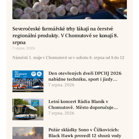
Severočeské farmářské trhy lákají na čerstvé
regionální produkty. V Chomutově se konají 8.
srpna
7 srpna, 2026
Náměstí 1. máje v Chomutově se v sobotu 8. srpna od 8 do 12
Den otevřených dveří DPCHJ 2026
nabídne techniku, sport i jízdy
historickými vozy
7 srpna, 2026
Letní koncert Rádia Blaník v
Chomutově. Město doporučuje
využít MHD
7 srpna, 2026
Požár skládky Sono v Čížkovicích:
Black Hawk provedl 12 shozů vody