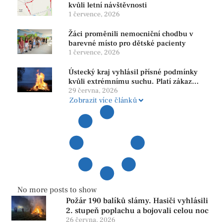
kvůli letní návštěvnosti
1 července, 2026
Žáci proměnili nemocniční chodbu v
barevné místo pro dětské pacienty
1 července, 2026
Ústecký kraj vyhlásil přísné podmínky
kvůli extrémnímu suchu. Platí zákaz
ohňů i pyrotechniky
29 června, 2026
Zobrazit více článků
No more posts to show
Požár 190 balíků slámy. Hasiči vyhlásili
2. stupeň poplachu a bojovali celou noc
26 června, 2026