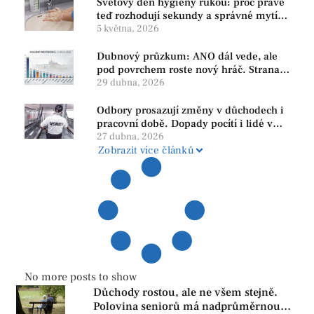
Světový den hygieny rukou: proč právě
teď rozhodují sekundy a správné mytí
rukou
5 května, 2026
Dubnový průzkum: ANO dál vede, ale
pod povrchem roste nový hráč. Strana
PRO se drží nejvýš mezi menšími
29 dubna, 2026
subjekty
Odbory prosazují změny v důchodech i
pracovní době. Dopady pocítí i lidé v
našem regionu
27 dubna, 2026
Zobrazit více článků
No more posts to show
Důchody rostou, ale ne všem stejně.
Polovina seniorů má nadprůměrnou