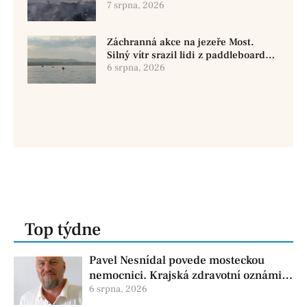
7 srpna, 2026
Záchranná akce na jezeře Most.
Silný vítr srazil lidi z paddleboardů,
dvě osoby se pohřešují
6 srpna, 2026
Top týdne
Pavel Nesnídal povede mosteckou
nemocnici. Krajská zdravotní oznámila
změnu ve vedení
6 srpna, 2026