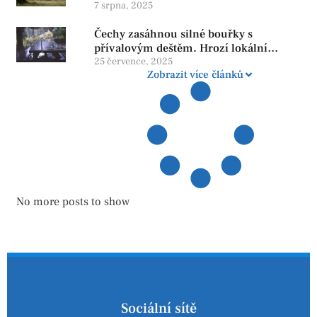
penzi, tisíce však žijí pod hranicí
7 srpna, 2025
důstojnosti — SPD chce zrušení vládní
Čechy zasáhnou silné bouřky s
reformy
přívalovým deštěm. Hrozí lokální
zatopení
25 července, 2025
Zobrazit více článků
No more posts to show
Sociální sítě