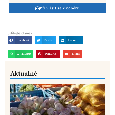
Přihlásit se k odběru
Sdílejte
článek:
Facebook
Twitter
LinkedIn
WhatsApp
Pinterest
Email
Aktuálně