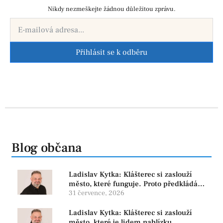
Nikdy nezmeškejte žádnou důležitou zprávu.
Přihlásit se k odběru
Blog občana
Ladislav Kytka: Klášterec si zaslouží
město, které funguje. Proto předkládáme
program, který řeší skutečné problémy
31 července, 2026
Ladislav Kytka: Klášterec si zaslouží
město, které je lidem nablízku