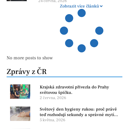
24 června, 2026
Zobrazit více článků
No more posts to show
Zprávy z ČR
Krajská zdravotní přivezla do Prahy
světovou špičku.
2 června, 2026
Světový den hygieny rukou: proč právě
teď rozhodují sekundy a správné mytí
rukou
5 května, 2026