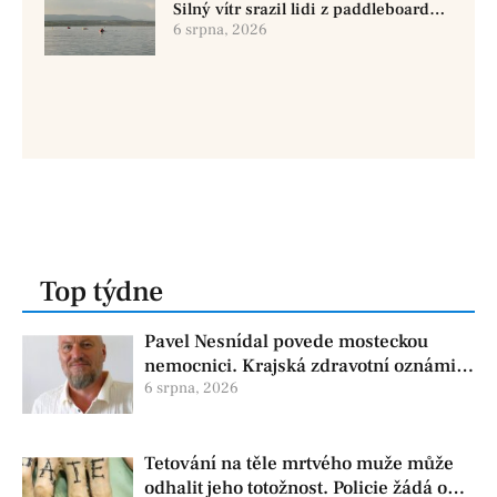
Silný vítr srazil lidi z paddleboardů,
dvě osoby se pohřešují
6 srpna, 2026
Top týdne
Pavel Nesnídal povede mosteckou
nemocnici. Krajská zdravotní oznámila
změnu ve vedení
6 srpna, 2026
Tetování na těle mrtvého muže může
odhalit jeho totožnost. Policie žádá o