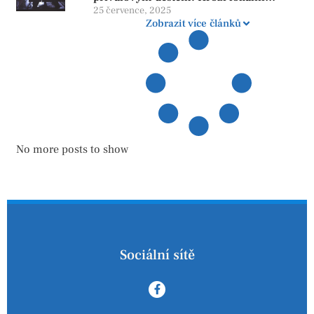
zatopení
25 července, 2025
Zobrazit více článků
No more posts to show
Sociální sítě