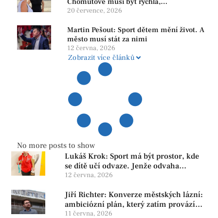
Chomutově musí být rychlá,
srozumitelná a férová. Ne udržovat lidi v
20 července, 2026
závislosti
Martin Pešout: Sport dětem mění život. A
město musí stát za nimi
12 června, 2026
Zobrazit více článků
No more posts to show
Lukáš Krok: Sport má být prostor, kde
se dítě učí odvaze. Jenže odvaha
neroste tam, kde se bojí udělat chybu.
12 června, 2026
Jiří Richter: Konverze městských lázní:
ambiciózní plán, který zatím provází
více otazníků než jistot
11 června, 2026