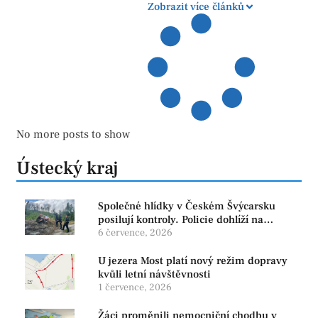
Zobrazit více článků
No more posts to show
Ústecký kraj
Společné hlídky v Českém Švýcarsku
posilují kontroly. Policie dohlíží na
bezpečnost i ochranu přírody
6 července, 2026
U jezera Most platí nový režim dopravy
kvůli letní návštěvnosti
1 července, 2026
Žáci proměnili nemocniční chodbu v