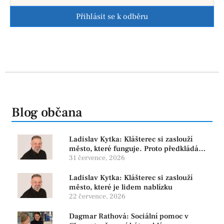
Přihlásit se k odběru
Blog občana
Ladislav Kytka: Klášterec si zaslouží
město, které funguje. Proto předkládáme
program, který řeší skutečné problémy
31 července, 2026
Ladislav Kytka: Klášterec si zaslouží
město, které je lidem nablízku
22 července, 2026
Dagmar Rathová: Sociální pomoc v