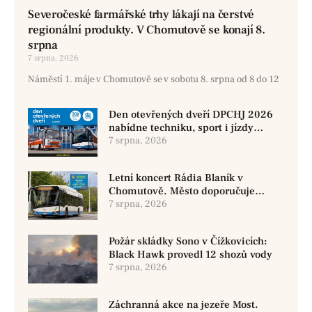
Severočeské farmářské trhy lákají na čerstvé
regionální produkty. V Chomutově se konají 8.
srpna
7 srpna, 2026
Náměstí 1. máje v Chomutově se v sobotu 8. srpna od 8 do 12
Den otevřených dveří DPCHJ 2026
nabídne techniku, sport i jízdy
historickými vozy
7 srpna, 2026
Letní koncert Rádia Blaník v
Chomutově. Město doporučuje
využít MHD
7 srpna, 2026
Požár skládky Sono v Čížkovicích:
Black Hawk provedl 12 shozů vody
7 srpna, 2026
Záchranná akce na jezeře Most.