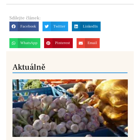
Sdílejte
článek:
Facebook
Twitter
LinkedIn
WhatsApp
Pinterest
Email
Aktuálně