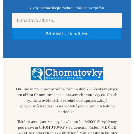
Nikdy nezmeškejte žádnou důležitou zprávu.
Přihlásit se k odběru
On-line verze je provozována formou deníku v českém jazyce
pro oblast Chomutovska pod názvem chomutovky.cz. Obsah
vychází z ověřených a veřejně dostupných zdrojů
zpracovaných redakcí a nepodléhá pravidlům pro tištěná
periodika.
Tištěné verze jsou ve smyslu zákona č. 46/2000 Sb vydávány
pod názvem CHOMUTOVKY s evidenčním číslem MK ČR E
24339, periodického tisku přidělené Ministerstvem kultury