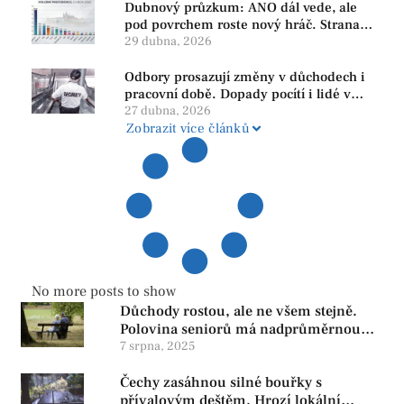
Dubnový průzkum: ANO dál vede, ale
pod povrchem roste nový hráč. Strana
PRO se drží nejvýš mezi menšími
29 dubna, 2026
subjekty
Odbory prosazují změny v důchodech i
pracovní době. Dopady pocítí i lidé v
našem regionu
27 dubna, 2026
Zobrazit více článků
No more posts to show
Důchody rostou, ale ne všem stejně.
Polovina seniorů má nadprůměrnou
penzi, tisíce však žijí pod hranicí
7 srpna, 2025
důstojnosti — SPD chce zrušení vládní
Čechy zasáhnou silné bouřky s
reformy
přívalovým deštěm. Hrozí lokální