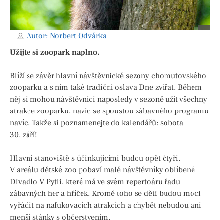
Autor:
Norbert Odvárka
Užijte si zoopark naplno.
Blíží se závěr hlavní návštěvnické sezony chomutovského
zooparku a s ním také tradiční oslava Dne zvířat. Během
něj si mohou návštěvníci naposledy v sezoně užít všechny
atrakce zooparku, navíc se spoustou zábavného programu
navíc. Takže si poznamenejte do kalendářů: sobota
30. září!
Hlavní stanoviště s účinkujícími budou opět čtyři.
V areálu dětské zoo pobaví malé návštěvníky oblíbené
Divadlo V Pytli, které má ve svém repertoáru řadu
zábavných her a hříček. Kromě toho se děti budou moci
vyřádit na nafukovacích atrakcích a chybět nebudou ani
menší stánky s občerstvením.