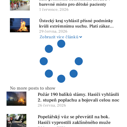
barevné místo pro dětské pacienty
1 července, 2026
Ústecký kraj vyhlásil přísné podmínky
kvůli extrémnímu suchu. Platí zákaz
ohňů i pyrotechniky
29 června, 2026
Zobrazit více článků
No more posts to show
Požár 190 balíků slámy. Hasiči vyhlásili
2. stupeň poplachu a bojovali celou noc
26 června, 2026
Popelářský vůz se převrátil na bok.
Hasiči vyprostili zaklíněného muže