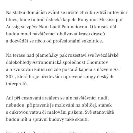
Na statku domácích zvířat se určitě chvilku zdrží milovníci
blues, bude tu hrát ústecká kapela Rohypnol Mississippi
Aussig se zpěvačkou Lucií Palonciovou. O kousek dál
budou moci návštěvníci obdivovat krásu dravců
a dozvědět se něco od profesionální sokolnice.
Na terase nad plameňáky pak rozestaví své hvězdářské
dalekohledy Astronomická společnost Chomutov
a o zvukovou kulisu se zde postará kapela s názvem Asi
20?!, která hraje především upravené songy českých
interpretů.
Ani při cestování areálem se ale návštěvníci nudit
nebudou, připravené je malování na obličej, stánek
s cukrovou vatou či malování pískem. Své stanoviště
budou mít u správní budovy také skauti.