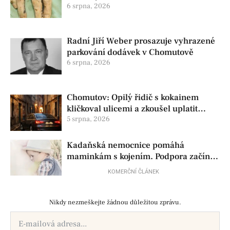
pomoc
6 srpna, 2026
Radní Jiří Weber prosazuje vyhrazené
parkování dodávek v Chomutově
6 srpna, 2026
Chomutov: Opilý řidič s kokainem
kličkoval ulicemi a zkoušel uplatit
policisty
5 srpna, 2026
Kadaňská nemocnice pomáhá
maminkám s kojením. Podpora začíná
už před porodem
KOMERČNÍ ČLÁNEK
Nikdy nezmeškejte žádnou důležitou zprávu.