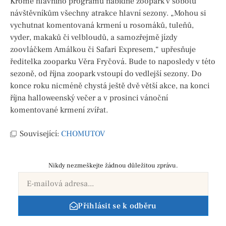
Kromě hlavního programu nabídne zoopark v sobotu
návštěvníkům všechny atrakce hlavní sezony. „Mohou si
vychutnat komentovaná krmení u rosomáků, tuleňů,
vyder, makaků či velbloudů, a samozřejmě jízdy
zoovláčkem Amálkou či Safari Expresem,“ upřesňuje
ředitelka zooparku Věra Fryčová. Bude to naposledy v této
sezoně, od října zoopark vstoupí do vedlejší sezony. Do
konce roku nicméně chystá ještě dvě větší akce, na konci
října halloweenský večer a v prosinci vánoční
komentované krmení zvířat.
Související:
CHOMUTOV
Nikdy nezmeškejte žádnou důležitou zprávu.
Přihlásit se k odběru