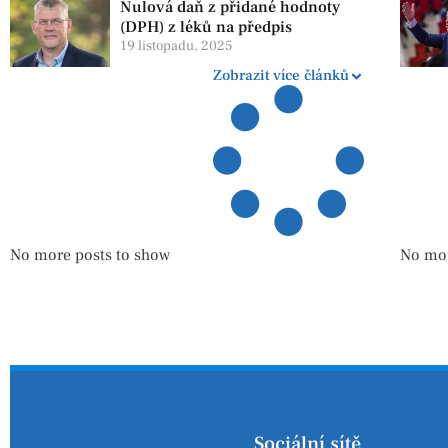
Nulová daň z přidané hodnoty
(DPH) z léků na předpis
19 listopadu, 2025
Zobrazit více článků
No more posts to show
No mor
Sociální sítě