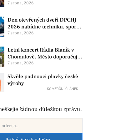
produkty. V Chomutově se
7 srpna, 2026
konají 8. srpna
Den otevřených dveří DPCHJ
2026 nabídne techniku, sport i
jízdy historickými vozy
7 srpna, 2026
Letní koncert Rádia Blaník v
Chomutově. Město doporučuje
využít MHD
7 srpna, 2026
Skvěle padnoucí plavky české
výroby
KOMERČNÍ ČLÁNEK
eškejte žádnou důležitou zprávu.
Přihlásit se k odběru