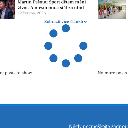
Martin Pešout: Sport dětem mění
život. A město musí stát za nimi
12 června, 2026
Zobrazit více článků
e posts to show
No more posts
Nikdy nezmeškejte žádnou 