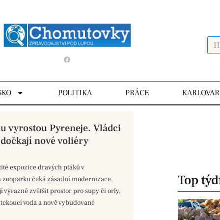
SKO
POLITIKA
PRÁCE
KARLOVAR
u vyrostou Pyreneje. Vládci
dočkají nové voliéry
ité expozice dravých ptáků v
Top tý
zooparku čeká zásadní modernizace.
í výrazně zvětšit prostor pro supy či orly,
 tekoucí voda a nově vybudované