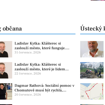
g občana
Ústecký 
Ladislav Kytka: Klášterec si
zaslouží město, které funguje.
Proto předkládáme program, který
31 července, 2026
řeší skutečné problémy
Ladislav Kytka: Klášterec si
zaslouží město, které je lidem
nablízku
22 července, 2026
Dagmar Rathová: Sociální pomoc v
Chomutově musí být rychlá,
srozumitelná a férová. Ne udržovat
20 července, 2026
lidi v závislosti