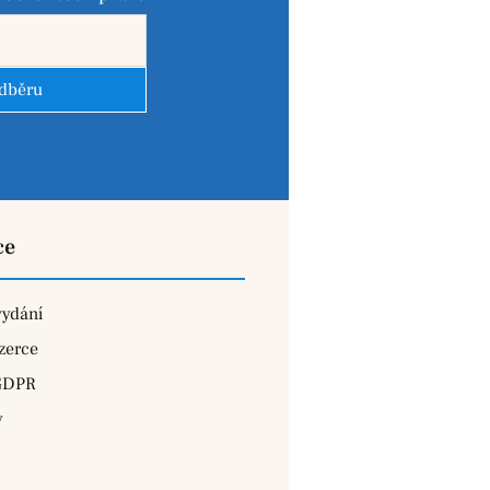
odběru
ce
vydání
zerce
GDPR
y