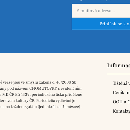
Přihlásit se k 
Informa
né verze jsou ve smyslu zákona č. 46/2000 Sb
Tištěná 
vány pod názvem CHOMUTOVKY s evidenčním
Ceník in
m MK ČR E 24339, periodického tisku přidělené
terstvem kultury ČR. Periodicita vydávání je
OOÚ a 
na na každém vydání (jedenkrát za tři měsíce).
Kontakt