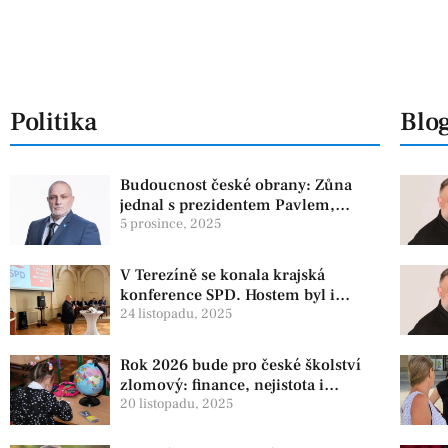
Politika
Blo
Budoucnost české obrany: Zůna
jednal s prezidentem Pavlem,
experti zdůrazňují článek 3 NATO
5 prosince, 2025
V Terezíně se konala krajská
konference SPD. Hostem byl i
zástupce koaliční strany PRO
24 listopadu, 2025
Rok 2026 bude pro české školství
zlomový: finance, nejistota i
ambiciózní plány
20 listopadu, 2025