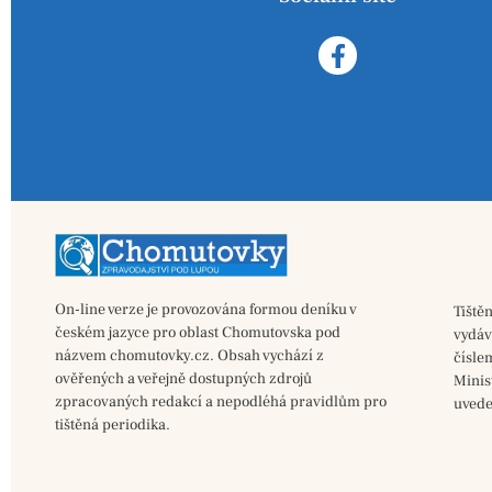
On-line verze je provozována formou deníku v
Tiště
českém jazyce pro oblast Chomutovska pod
vydá
názvem chomutovky.cz. Obsah vychází z
čísle
ověřených a veřejně dostupných zdrojů
Minis
zpracovaných redakcí a nepodléhá pravidlům pro
uvede
tištěná periodika.