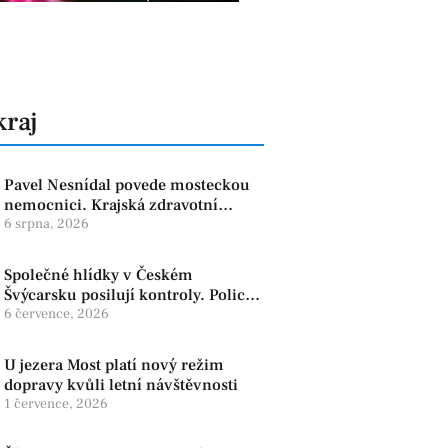
kraj
Pavel Nesnídal povede mosteckou
nemocnici. Krajská zdravotní
oznámila změnu ve vedení
6 srpna, 2026
Společné hlídky v Českém
Švýcarsku posilují kontroly. Policie
dohlíží na bezpečnost i ochranu
6 července, 2026
přírody
U jezera Most platí nový režim
dopravy kvůli letní návštěvnosti
1 července, 2026