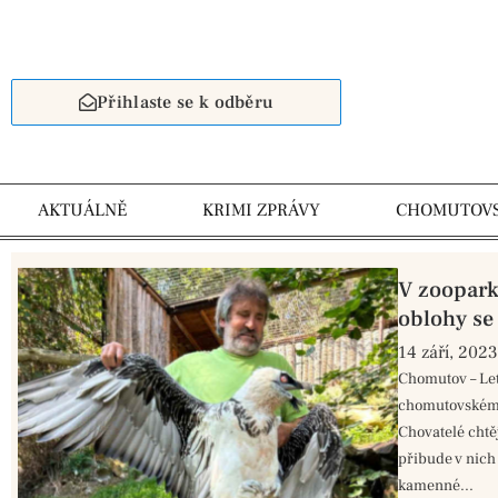
Přihlaste se k odběru
AKTUÁLNĚ
KRIMI ZPRÁVY
CHOMUTOV
V zoopark
oblohy se 
14 září, 2023
Chomutov – Let
chomutovském 
Chovatelé chtěj
přibude v nich
kamenné...