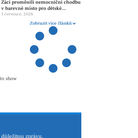
Žáci proměnili nemocniční chodbu
v barevné místo pro dětské
pacienty
1 července, 2026
Zobrazit více článků
 to show
důležitou zprávu.