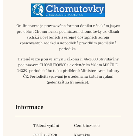
On-line verze je provozována formou deníku v českém jazyce
pro oblast Chomutovska pod názvem chomutovky.cz. Obsah
vychází z ověřených a veřejně dostupných zdrojů
zpracovaných redakcí a nepodléhá pravidlům pro tištěná
periodika.
Tištěné verze jsou ve smyslu zákona č. 46/2000 Sb vydávány
pod názvem CHOMUTOVKY s evidenčním číslem MK ČR E
24339, periodického tisku přidělené Ministerstvem kultury
ČR. Periodicita vydávání je uvedena na každém vydání
(jedenkrát za tři měsíce).
Informace
Tištěná vydání
Ceník inzerce
OOÚ a GDPR
Kontakty