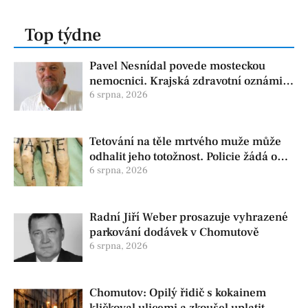
Top týdne
Pavel Nesnídal povede mosteckou
nemocnici. Krajská zdravotní oznámila
změnu ve vedení
6 srpna, 2026
Tetování na těle mrtvého muže může
odhalit jeho totožnost. Policie žádá o
pomoc
6 srpna, 2026
Radní Jiří Weber prosazuje vyhrazené
parkování dodávek v Chomutově
6 srpna, 2026
Chomutov: Opilý řidič s kokainem
kličkoval ulicemi a zkoušel uplatit