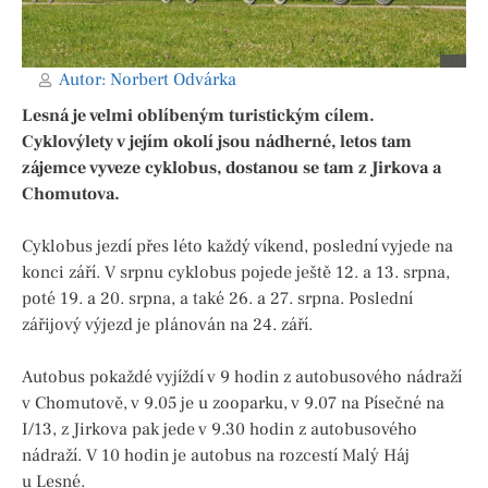
Autor:
Norbert Odvárka
Lesná je velmi oblíbeným turistickým cílem.
Cyklovýlety v jejím okolí jsou nádherné, letos tam
zájemce vyveze cyklobus, dostanou se tam z Jirkova a
Chomutova.
Cyklobus jezdí přes léto každý víkend, poslední vyjede na
konci září. V srpnu cyklobus pojede ještě 12. a 13. srpna,
poté 19. a 20. srpna, a také 26. a 27. srpna. Poslední
zářijový výjezd je plánován na 24. září.
Autobus pokaždé vyjíždí v 9 hodin z autobusového nádraží
v Chomutově, v 9.05 je u zooparku, v 9.07 na Písečné na
I/13, z Jirkova pak jede v 9.30 hodin z autobusového
nádraží. V 10 hodin je autobus na rozcestí Malý Háj
u Lesné.