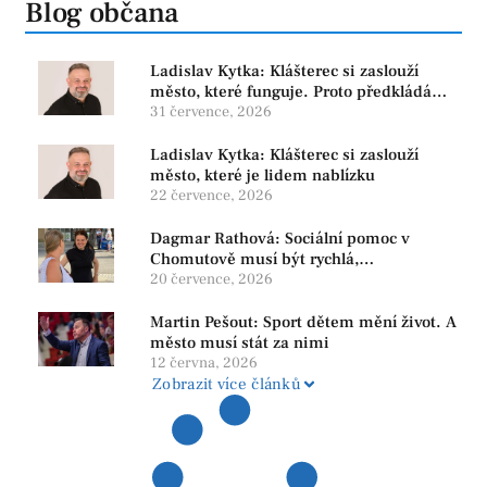
Blog občana
Ladislav Kytka: Klášterec si zaslouží
město, které funguje. Proto předkládáme
program, který řeší skutečné problémy
31 července, 2026
Ladislav Kytka: Klášterec si zaslouží
město, které je lidem nablízku
22 července, 2026
Dagmar Rathová: Sociální pomoc v
Chomutově musí být rychlá,
srozumitelná a férová. Ne udržovat lidi v
20 července, 2026
závislosti
Martin Pešout: Sport dětem mění život. A
město musí stát za nimi
12 června, 2026
Zobrazit více článků