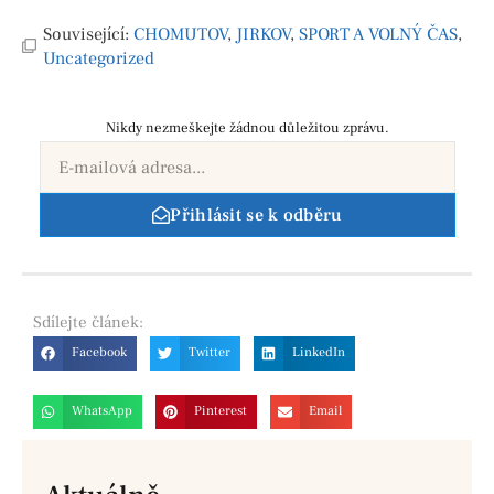
Související:
CHOMUTOV
,
JIRKOV
,
SPORT A VOLNÝ ČAS
,
Uncategorized
Nikdy nezmeškejte žádnou důležitou zprávu.
Přihlásit se k odběru
Sdílejte
článek:
Facebook
Twitter
LinkedIn
WhatsApp
Pinterest
Email