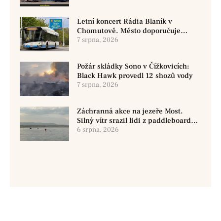
Letní koncert Rádia Blaník v
Chomutově. Město doporučuje
využít MHD
7 srpna, 2026
Požár skládky Sono v Čížkovicích:
Black Hawk provedl 12 shozů vody
7 srpna, 2026
Záchranná akce na jezeře Most.
Silný vítr srazil lidi z paddleboardů,
dvě osoby se pohřešují
6 srpna, 2026