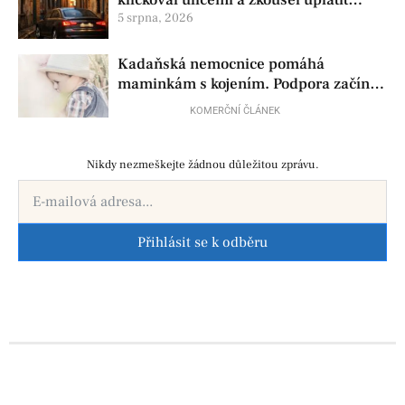
policisty
5 srpna, 2026
Kadaňská nemocnice pomáhá
maminkám s kojením. Podpora začíná
už před porodem
KOMERČNÍ ČLÁNEK
Nikdy nezmeškejte žádnou důležitou zprávu.
Přihlásit se k odběru