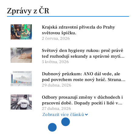
Zprávy z ČR
Krajská zdravotní přivezla do Prahy
světovou špičku.
2 června, 2026
Světový den hygieny rukou: proč právě
teď rozhodují sekundy a správné mytí
rukou
5 května, 2026
Dubnový průzkum: ANO dál vede, ale
pod povrchem roste nový hráč. Strana
PRO se drží nejvýš mezi menšími
29 dubna, 2026
subjekty
Odbory prosazují změny v důchodech i
pracovní době. Dopady pocítí i lidé v
našem regionu
27 dubna, 2026
Zobrazit více článků