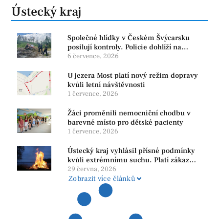
Ústecký kraj
Společné hlídky v Českém Švýcarsku
posilují kontroly. Policie dohlíží na
bezpečnost i ochranu přírody
6 července, 2026
U jezera Most platí nový režim dopravy
kvůli letní návštěvnosti
1 července, 2026
Žáci proměnili nemocniční chodbu v
barevné místo pro dětské pacienty
1 července, 2026
Ústecký kraj vyhlásil přísné podmínky
kvůli extrémnímu suchu. Platí zákaz
ohňů i pyrotechniky
29 června, 2026
Zobrazit více článků