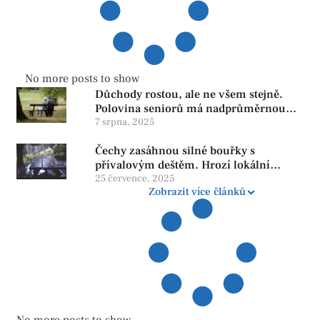
No more posts to show
Důchody rostou, ale ne všem stejně.
Polovina seniorů má nadprůměrnou
penzi, tisíce však žijí pod hranicí
7 srpna, 2025
důstojnosti — SPD chce zrušení vládní
Čechy zasáhnou silné bouřky s
reformy
přívalovým deštěm. Hrozí lokální
zatopení
25 července, 2025
Zobrazit více článků