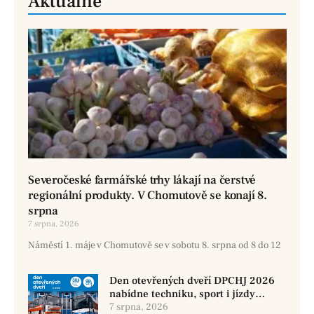
Aktuálně
Severočeské farmářské trhy lákají na čerstvé
regionální produkty. V Chomutově se konají 8.
srpna
7 srpna, 2026
Náměstí 1. máje v Chomutově se v sobotu 8. srpna od 8 do 12
Den otevřených dveří DPCHJ 2026
nabídne techniku, sport i jízdy
historickými vozy
7 srpna, 2026