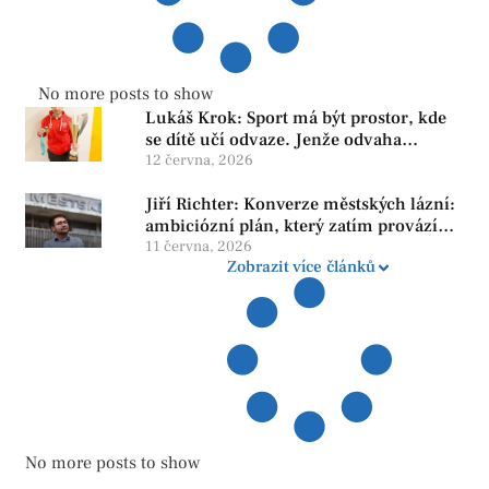
No more posts to show
Lukáš Krok: Sport má být prostor, kde
se dítě učí odvaze. Jenže odvaha
neroste tam, kde se bojí udělat chybu.
12 června, 2026
Jiří Richter: Konverze městských lázní:
ambiciózní plán, který zatím provází
více otazníků než jistot
11 června, 2026
Zobrazit více článků
No more posts to show