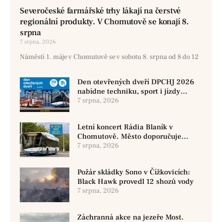
Severočeské farmářské trhy lákají na čerstvé
regionální produkty. V Chomutově se konají 8.
srpna
7 srpna, 2026
Náměstí 1. máje v Chomutově se v sobotu 8. srpna od 8 do 12
Den otevřených dveří DPCHJ 2026
nabídne techniku, sport i jízdy
historickými vozy
7 srpna, 2026
Letní koncert Rádia Blaník v
Chomutově. Město doporučuje
využít MHD
7 srpna, 2026
Požár skládky Sono v Čížkovicích:
Black Hawk provedl 12 shozů vody
7 srpna, 2026
Záchranná akce na jezeře Most.