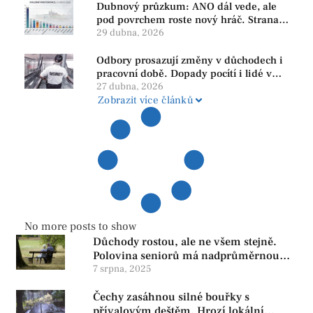
Dubnový průzkum: ANO dál vede, ale
pod povrchem roste nový hráč. Strana
PRO se drží nejvýš mezi menšími
29 dubna, 2026
subjekty
Odbory prosazují změny v důchodech i
pracovní době. Dopady pocítí i lidé v
našem regionu
27 dubna, 2026
Zobrazit více článků
No more posts to show
Důchody rostou, ale ne všem stejně.
Polovina seniorů má nadprůměrnou
penzi, tisíce však žijí pod hranicí
7 srpna, 2025
důstojnosti — SPD chce zrušení vládní
Čechy zasáhnou silné bouřky s
reformy
přívalovým deštěm. Hrozí lokální