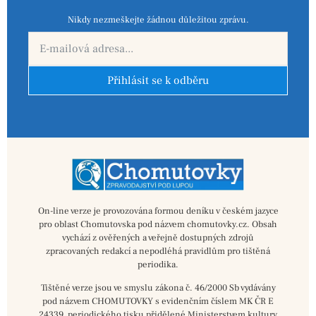
Nikdy nezmeškejte žádnou důležitou zprávu.
Přihlásit se k odběru
On-line verze je provozována formou deníku v českém jazyce
pro oblast Chomutovska pod názvem chomutovky.cz. Obsah
vychází z ověřených a veřejně dostupných zdrojů
zpracovaných redakcí a nepodléhá pravidlům pro tištěná
periodika.
Tištěné verze jsou ve smyslu zákona č. 46/2000 Sb vydávány
pod názvem CHOMUTOVKY s evidenčním číslem MK ČR E
24339, periodického tisku přidělené Ministerstvem kultury