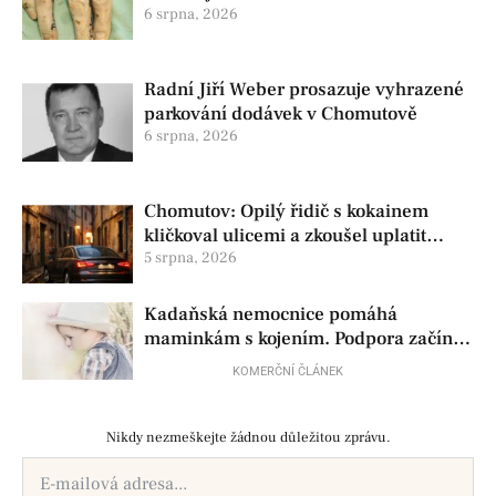
pomoc
6 srpna, 2026
Radní Jiří Weber prosazuje vyhrazené
parkování dodávek v Chomutově
6 srpna, 2026
Chomutov: Opilý řidič s kokainem
kličkoval ulicemi a zkoušel uplatit
policisty
5 srpna, 2026
Kadaňská nemocnice pomáhá
maminkám s kojením. Podpora začíná
už před porodem
KOMERČNÍ ČLÁNEK
Nikdy nezmeškejte žádnou důležitou zprávu.