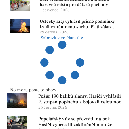
barevné místo pro dětské pacienty
1 července, 2026
Ústecký kraj vyhlásil přísné podmínky
kvůli extrémnímu suchu. Platí zákaz
ohňů i pyrotechniky
29 června, 2026
Zobrazit více článků
No more posts to show
Požár 190 balíků slámy. Hasiči vyhlásili
2. stupeň poplachu a bojovali celou noc
26 června, 2026
Popelářský vůz se převrátil na bok.
Hasiči vyprostili zaklíněného muže