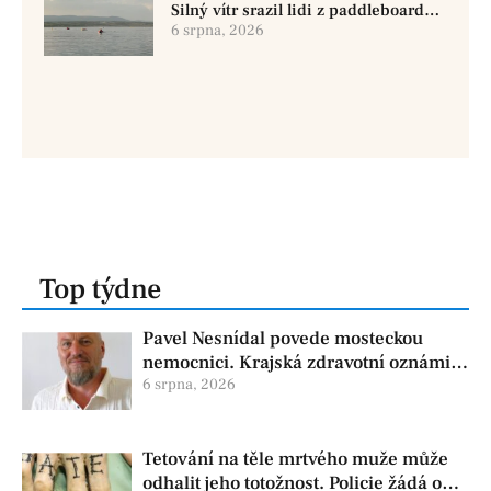
Silný vítr srazil lidi z paddleboardů,
dvě osoby se pohřešují
6 srpna, 2026
Top týdne
Pavel Nesnídal povede mosteckou
nemocnici. Krajská zdravotní oznámila
změnu ve vedení
6 srpna, 2026
Tetování na těle mrtvého muže může
odhalit jeho totožnost. Policie žádá o