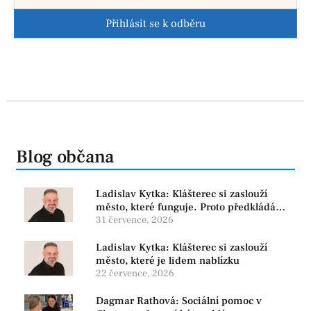
Přihlásit se k odběru
Blog občana
Ladislav Kytka: Klášterec si zaslouží
město, které funguje. Proto předkládáme
program, který řeší skutečné problémy
31 července, 2026
Ladislav Kytka: Klášterec si zaslouží
město, které je lidem nablízku
22 července, 2026
Dagmar Rathová: Sociální pomoc v