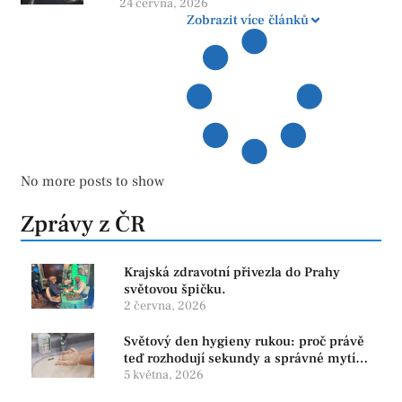
24 června, 2026
Zobrazit více článků
No more posts to show
Zprávy z ČR
Krajská zdravotní přivezla do Prahy
světovou špičku.
2 června, 2026
Světový den hygieny rukou: proč právě
teď rozhodují sekundy a správné mytí
rukou
5 května, 2026