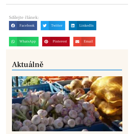
Sdílejte
článek:
Facebook
Twitter
LinkedIn
WhatsApp
Pinterest
Email
Aktuálně