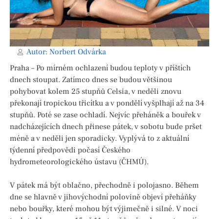
Autor:
Norbert Odvárka
Praha – Po mírném ochlazení budou teploty v příštích
dnech stoupat. Zatímco dnes se budou většinou
pohybovat kolem 25 stupňů Celsia, v neděli znovu
překonají tropickou třicítku a v pondělí vyšplhají až na 34
stupňů. Poté se zase ochladí. Nejvíc přeháněk a bouřek v
nadcházejících dnech přinese pátek, v sobotu bude pršet
méně a v neděli jen sporadicky. Vyplývá to z aktuální
týdenní předpovědi počasí Českého
hydrometeorologického ústavu (ČHMÚ).
V pátek má být oblačno, přechodně i polojasno. Během
dne se hlavně v jihovýchodní polovině objeví přeháňky
nebo bouřky, které mohou být výjimečně i silné. V noci