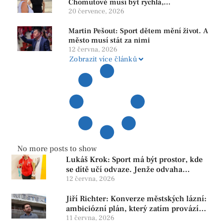
Chomutově musí být rychlá,
srozumitelná a férová. Ne udržovat lidi v
20 července, 2026
závislosti
Martin Pešout: Sport dětem mění život. A
město musí stát za nimi
12 června, 2026
Zobrazit více článků
No more posts to show
Lukáš Krok: Sport má být prostor, kde
se dítě učí odvaze. Jenže odvaha
neroste tam, kde se bojí udělat chybu.
12 června, 2026
Jiří Richter: Konverze městských lázní:
ambiciózní plán, který zatím provází
více otazníků než jistot
11 června, 2026