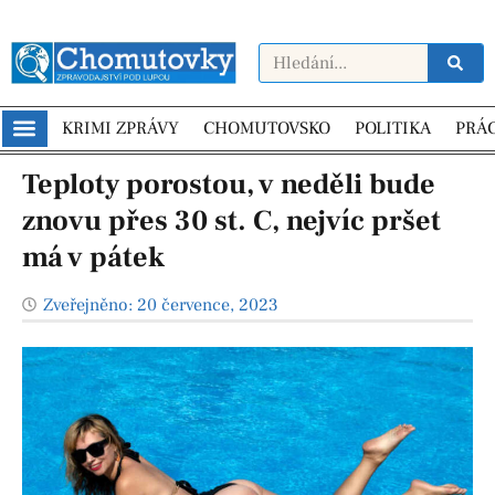
KRIMI ZPRÁVY
CHOMUTOVSKO
POLITIKA
PRÁ
Teploty porostou, v neděli bude
znovu přes 30 st. C, nejvíc pršet
má v pátek
Zveřejněno:
20 července, 2023