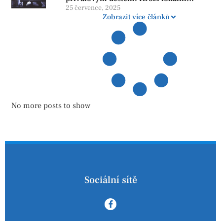
zatopení
25 července, 2025
Zobrazit více článků
No more posts to show
Sociální sítě