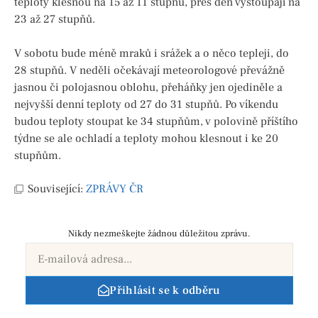
teploty klesnou na 15 až 11 stupňů, přes den vystoupají na
23 až 27 stupňů.
V sobotu bude méně mraků i srážek a o něco tepleji, do
28 stupňů. V neděli očekávají meteorologové převážně
jasnou či polojasnou oblohu, přeháňky jen ojediněle a
nejvyšší denní teploty od 27 do 31 stupňů. Po víkendu
budou teploty stoupat ke 34 stupňům, v polovině příštího
týdne se ale ochladí a teploty mohou klesnout i ke 20
stupňům.
Související:
ZPRÁVY ČR
Nikdy nezmeškejte žádnou důležitou zprávu.
Přihlásit se k odběru