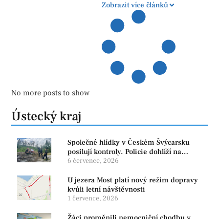
Zobrazit více článků
No more posts to show
Ústecký kraj
Společné hlídky v Českém Švýcarsku
posilují kontroly. Policie dohlíží na
bezpečnost i ochranu přírody
6 července, 2026
U jezera Most platí nový režim dopravy
kvůli letní návštěvnosti
1 července, 2026
Žáci proměnili nemocniční chodbu v