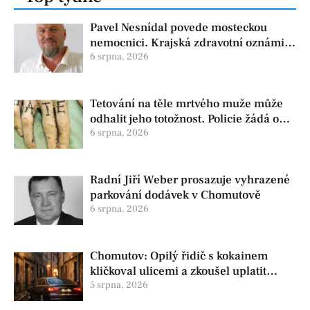
Pavel Nesnídal povede mosteckou
nemocnici. Krajská zdravotní oznámila
změnu ve vedení
6 srpna, 2026
Tetování na těle mrtvého muže může
odhalit jeho totožnost. Policie žádá o
pomoc
6 srpna, 2026
Radní Jiří Weber prosazuje vyhrazené
parkování dodávek v Chomutově
6 srpna, 2026
Chomutov: Opilý řidič s kokainem
kličkoval ulicemi a zkoušel uplatit
policisty
5 srpna, 2026