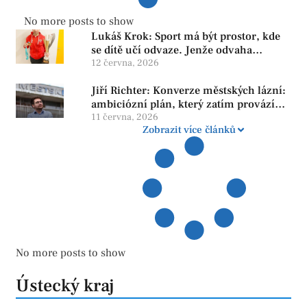
No more posts to show
Lukáš Krok: Sport má být prostor, kde
se dítě učí odvaze. Jenže odvaha
neroste tam, kde se bojí udělat chybu.
12 června, 2026
Jiří Richter: Konverze městských lázní:
ambiciózní plán, který zatím provází
více otazníků než jistot
11 června, 2026
Zobrazit více článků
No more posts to show
Ústecký kraj