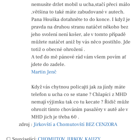
nemusíte držet mobil u ucha,stačí přeci málo
,většina to také máte zabudované v autech.
Pana Houška dotahněte to do konce. I když je
pravda na druhou stranu natáčet někoho bez
jeho svolení není košer, ale v tomto případě
můžete natáčet aniž by vás něco postihlo. Jde
totiž o obecné ohrožení .
A teď do mě pánové rád vám všem povím ať
jdete do zadele.
Martin Jenč
Když vás chytnou policajti jak za jízdy máte
telefon u ucha co se stane ? Chlapíci z MHD
nemají výjimku tak co tu kecate ? Řidič může
ohrozit tímto chováním pasažéry v autě ale v
MHD jich je třeba 60 .
zdroj :
Jirkovští a Chomutovští BEZ CENZORA
Související:
CHOMUTOV
,
JIRKOV
,
KAUZY