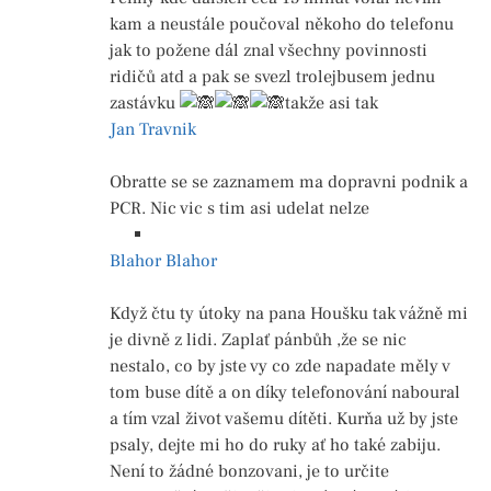
kam a neustále poučoval někoho do telefonu
jak to požene dál znal všechny povinnosti
ridičů atd a pak se svezl trolejbusem jednu
zastávku
takže asi tak
Jan Travnik
Obratte se se zaznamem ma dopravni podnik a
PCR. Nic vic s tim asi udelat nelze
Blahor Blahor
Když čtu ty útoky na pana Houšku tak vážně mi
je divně z lidi. Zaplať pánbůh ,že se nic
nestalo, co by jste vy co zde napadate měly v
tom buse dítě a on díky telefonování naboural
a tím vzal život vašemu dítěti. Kurňa už by jste
psaly, dejte mi ho do ruky ať ho také zabiju.
Není to žádné bonzovani, je to určite