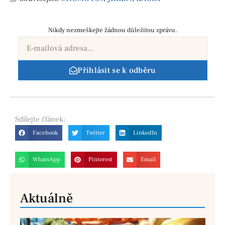
Nikdy nezmeškejte žádnou důležitou zprávu.
Přihlásit se k odběru
Sdílejte
článek:
Facebook
Twitter
LinkedIn
WhatsApp
Pinterest
Email
Aktuálně