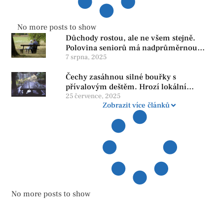
No more posts to show
Důchody rostou, ale ne všem stejně.
Polovina seniorů má nadprůměrnou
penzi, tisíce však žijí pod hranicí
7 srpna, 2025
důstojnosti — SPD chce zrušení vládní
Čechy zasáhnou silné bouřky s
reformy
přívalovým deštěm. Hrozí lokální
zatopení
25 července, 2025
Zobrazit více článků
No more posts to show