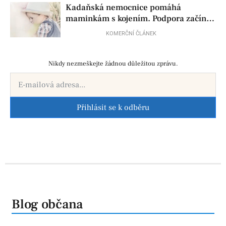
Kadaňská nemocnice pomáhá
maminkám s kojením. Podpora začíná
už před porodem
KOMERČNÍ ČLÁNEK
Nikdy nezmeškejte žádnou důležitou zprávu.
Přihlásit se k odběru
Blog občana