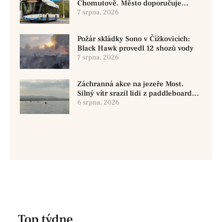
Chomutově. Město doporučuje
využít MHD
7 srpna, 2026
Požár skládky Sono v Čížkovicích:
Black Hawk provedl 12 shozů vody
7 srpna, 2026
Záchranná akce na jezeře Most.
Silný vítr srazil lidi z paddleboardů,
dvě osoby se pohřešují
6 srpna, 2026
Top týdne