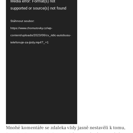
Video
Media error: Format(s) not
přehrávač
supported or source(s) not found
Stáhnout soubor:
https://www.chomutovky.cz/wp-
content/uploads/2023/06/cv_ridic-autobusu-
telefonuje-za-jizdy.mp4?_=1
Mnohé komentáře se zdaleka vždy jasně nestavěli k tomu,