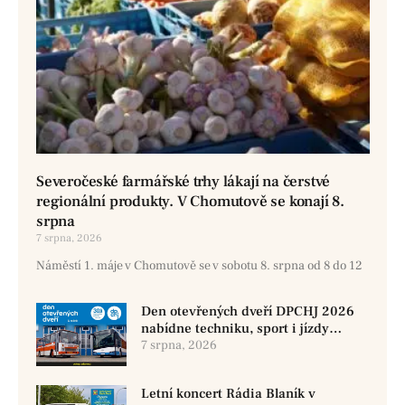
Severočeské farmářské trhy lákají na čerstvé
regionální produkty. V Chomutově se konají 8.
srpna
7 srpna, 2026
Náměstí 1. máje v Chomutově se v sobotu 8. srpna od 8 do 12
Den otevřených dveří DPCHJ 2026
nabídne techniku, sport i jízdy
historickými vozy
7 srpna, 2026
Letní koncert Rádia Blaník v