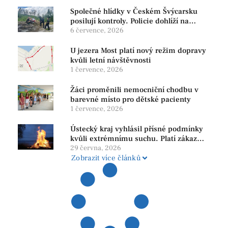
Společné hlídky v Českém Švýcarsku
posilují kontroly. Policie dohlíží na
bezpečnost i ochranu přírody
6 července, 2026
U jezera Most platí nový režim dopravy
kvůli letní návštěvnosti
1 července, 2026
Žáci proměnili nemocniční chodbu v
barevné místo pro dětské pacienty
1 července, 2026
Ústecký kraj vyhlásil přísné podmínky
kvůli extrémnímu suchu. Platí zákaz
ohňů i pyrotechniky
29 června, 2026
Zobrazit více článků