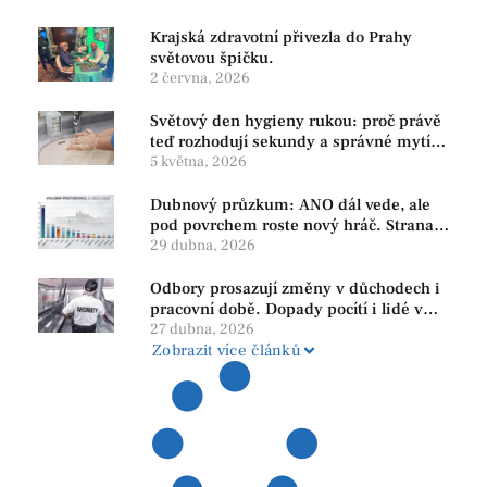
Krajská zdravotní přivezla do Prahy
světovou špičku.
2 června, 2026
Světový den hygieny rukou: proč právě
teď rozhodují sekundy a správné mytí
rukou
5 května, 2026
Dubnový průzkum: ANO dál vede, ale
pod povrchem roste nový hráč. Strana
PRO se drží nejvýš mezi menšími
29 dubna, 2026
subjekty
Odbory prosazují změny v důchodech i
pracovní době. Dopady pocítí i lidé v
našem regionu
27 dubna, 2026
Zobrazit více článků