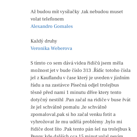
Až budou mít vysílačky ,tak nebudou muset
volat telefonem
Alexandro Gomales
Každý druhy
Veronika Weberova
S tímto co sem dává videa řidičů jsem měla
možnost jet v bude číslo 313 .Řídíc totoho čísla
jel z Kauflandu v čase který je uveden v jízdním
řádu a na zastávce Písečná odjel trolejbus
těsně před nami 1 minutu dříve ktery tento
dotyčný nestihl .Pan začal na ridiče v buse řvát
že jel schválně pomalu ,že schválně
zpomaloval,pak si ho začal venku fotit a
vyhrožovat že mu udělá problémy ,bylo mi
řidiče dost líto .Pak tento pán šel na trolejbus k
Penny kde dalších cca 15 minut volal nevím