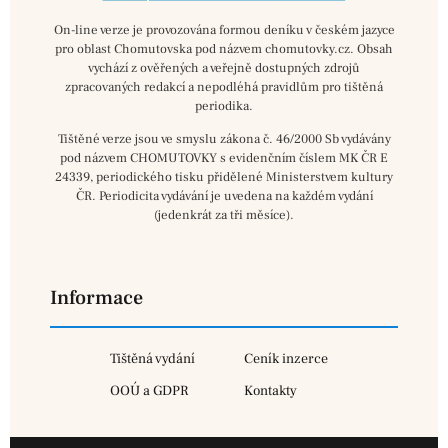
On-line verze je provozována formou deníku v českém jazyce
pro oblast Chomutovska pod názvem chomutovky.cz. Obsah
vychází z ověřených a veřejně dostupných zdrojů
zpracovaných redakcí a nepodléhá pravidlům pro tištěná
periodika.
Tištěné verze jsou ve smyslu zákona č. 46/2000 Sb vydávány
pod názvem CHOMUTOVKY s evidenčním číslem MK ČR E
24339, periodického tisku přidělené Ministerstvem kultury
ČR. Periodicita vydávání je uvedena na každém vydání
(jedenkrát za tři měsíce).
Informace
Tištěná vydání
Ceník inzerce
OOÚ a GDPR
Kontakty