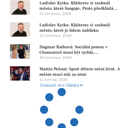
Ladislav Kytka: Klášterec si zaslouží
město, které funguje. Proto předkládáme
program, který řeší skutečné problémy
31 července, 2026
Ladislav Kytka: Klášterec si zaslouží
město, které je lidem nablízku
22 července, 2026
Dagmar Rathová: Sociální pomoc v
Chomutově musí být rychlá,
srozumitelná a férová. Ne udržovat lidi v
20 července, 2026
závislosti
Martin Pešout: Sport dětem mění život. A
město musí stát za nimi
12 června, 2026
Zobrazit více článků