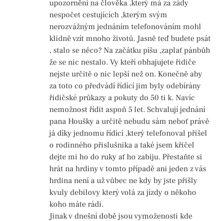
upozornění na člověka ,který má za zády
nespočet cestujících ,kterým svým
nerozvážným jednáním telefonováním mohl
klidně vzít mnoho životů. Jasně teď budete psát
, stalo se něco? Na začátku píšu ,zaplať pánbůh
že se nic nestalo. Vy kteří obhajujete řidiče
nejste určitě o nic lepší než on. Konečně aby
za toto co předvádí řídící jim byly odebírány
řidičské průkazy a pokuty do 50 ti k. Navíc
nemožnost řídit aspoň 5 let. Schvalují jednání
pana Houšky a určitě nebudu sám neboť právě
já díky jednomu řídící ,který telefonoval přišel
o rodinného přislušnika a také jsem křičel
dejte mi ho do ruky ať ho zabiju. Přestaňte si
hrát na hrdiny v tomto případě ani jeden z vás
hrdina není a už vůbec ne kdy by jste přišly
kvuly debilovy který volá za jízdy o někoho
koho máte rádi.
Jinak v dnešní době jsou vymoženosti kde