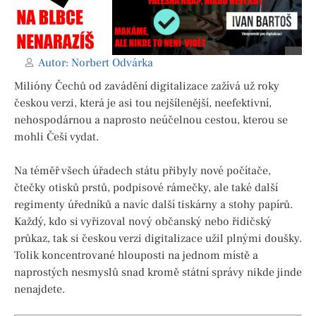
Autor:
Norbert Odvárka
Milióny Čechů od zavádění digitalizace zažívá už roky
českou verzi, která je asi tou nejšílenější, neefektivní,
nehospodárnou a naprosto neúčelnou cestou, kterou se
mohli Češi vydat.
Na téměř všech úřadech státu přibyly nové počítače,
čtečky otisků prstů, podpisové rámečky, ale také další
regimenty úředníků a navíc další tiskárny a stohy papírů.
Každý, kdo si vyřizoval nový občanský nebo řidičský
průkaz, tak si českou verzi digitalizace užil plnými doušky.
Tolik koncentrované hlouposti na jednom místě a
naprostých nesmyslů snad kromě státní správy nikde jinde
nenajdete.