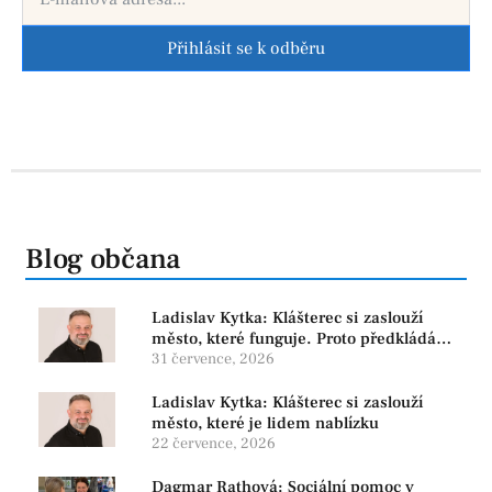
Přihlásit se k odběru
Blog občana
Ladislav Kytka: Klášterec si zaslouží
město, které funguje. Proto předkládáme
program, který řeší skutečné problémy
31 července, 2026
Ladislav Kytka: Klášterec si zaslouží
město, které je lidem nablízku
22 července, 2026
Dagmar Rathová: Sociální pomoc v