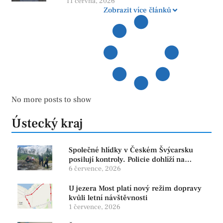
více otazníků než jistot
11 června, 2026
Zobrazit více článků
No more posts to show
Ústecký kraj
Společné hlídky v Českém Švýcarsku
posilují kontroly. Policie dohlíží na
bezpečnost i ochranu přírody
6 července, 2026
U jezera Most platí nový režim dopravy
kvůli letní návštěvnosti
1 července, 2026