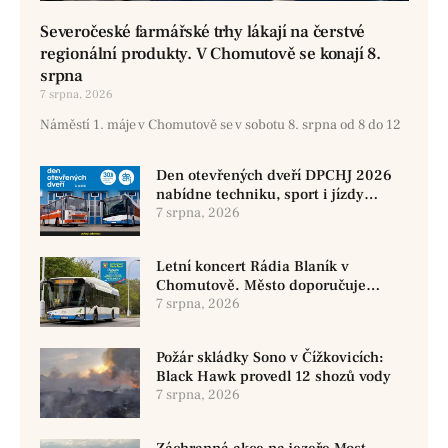
Severočeské farmářské trhy lákají na čerstvé
regionální produkty. V Chomutově se konají 8.
srpna
7 srpna, 2026
Náměstí 1. máje v Chomutově se v sobotu 8. srpna od 8 do 12
Den otevřených dveří DPCHJ 2026
nabídne techniku, sport i jízdy
historickými vozy
7 srpna, 2026
Letní koncert Rádia Blaník v
Chomutově. Město doporučuje
využít MHD
7 srpna, 2026
Požár skládky Sono v Čížkovicích:
Black Hawk provedl 12 shozů vody
7 srpna, 2026