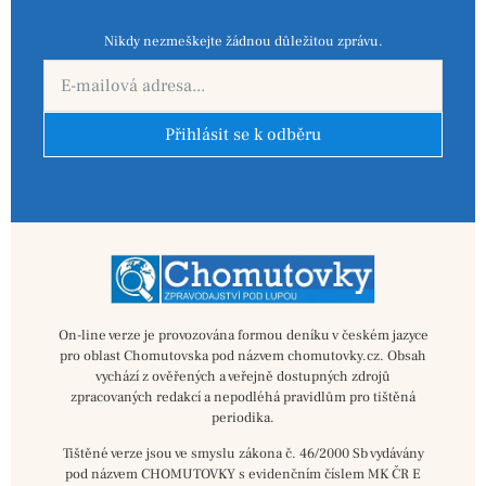
Nikdy nezmeškejte žádnou důležitou zprávu.
Přihlásit se k odběru
On-line verze je provozována formou deníku v českém jazyce
pro oblast Chomutovska pod názvem chomutovky.cz. Obsah
vychází z ověřených a veřejně dostupných zdrojů
zpracovaných redakcí a nepodléhá pravidlům pro tištěná
periodika.
Tištěné verze jsou ve smyslu zákona č. 46/2000 Sb vydávány
pod názvem CHOMUTOVKY s evidenčním číslem MK ČR E