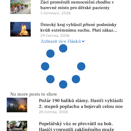
Žáci proměnili nemocniční chodbu v
barevné místo pro dětské pacienty
1 července, 2026
Ústecký kraj vyhlásil přísné podmínky
kvůli extrémnímu suchu. Platí zákaz
ohňů i pyrotechniky
29 června, 2026
Zobrazit více článků
No more posts to show
Požár 190 balíků slámy. Hasiči vyhlásili
2. stupeň poplachu a bojovali celou noc
26 června, 2026
Popelářský vůz se převrátil na bok.
Hasiči vyprostili zaklíněného muže