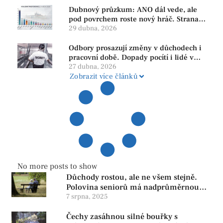
Dubnový průzkum: ANO dál vede, ale
pod povrchem roste nový hráč. Strana
PRO se drží nejvýš mezi menšími
29 dubna, 2026
subjekty
Odbory prosazují změny v důchodech i
pracovní době. Dopady pocítí i lidé v
našem regionu
27 dubna, 2026
Zobrazit více článků
No more posts to show
Důchody rostou, ale ne všem stejně.
Polovina seniorů má nadprůměrnou
penzi, tisíce však žijí pod hranicí
7 srpna, 2025
důstojnosti — SPD chce zrušení vládní
Čechy zasáhnou silné bouřky s
reformy