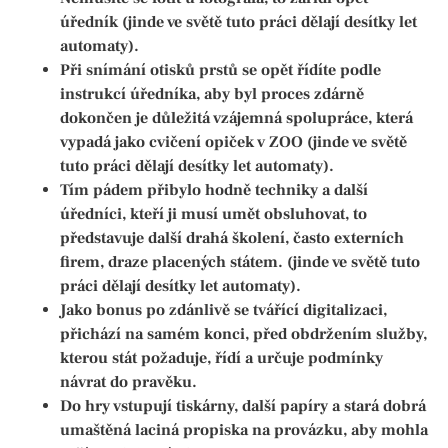
úředník (jinde ve světě tuto práci dělají desítky let
automaty).
Při snímání otisků prstů se opět řídíte podle
instrukcí úředníka, aby byl proces zdárně
dokončen je důležitá vzájemná spolupráce, která
vypadá jako cvičení opiček v ZOO (jinde ve světě
tuto práci dělají desítky let automaty).
Tím pádem přibylo hodně techniky a další
úředníci, kteří ji musí umět obsluhovat, to
představuje další drahá školení, často externích
firem, draze placených státem. (jinde ve světě tuto
práci dělají desítky let automaty).
Jako bonus po zdánlivě se tvářící digitalizaci,
přichází na samém konci, před obdržením služby,
kterou stát požaduje, řídí a určuje podmínky
návrat do pravěku.
Do hry vstupují tiskárny, další papíry a stará dobrá
umaštěná laciná propiska na provázku, aby mohla