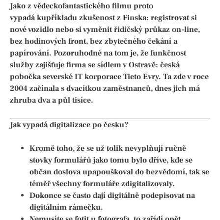
Jako z vědeckofantastického filmu proto
vypadá
kupříkladu
zkušenost z Finska:
r
egistrovat si
nové vozidlo nebo si vyměnit řidičský průkaz on-line,
bez hodinových front, bez zbytečného čekání a
papírování. Pozoruhodné na tom je, že funkčnost
služby zajišťuje firma se sídlem v Ostravě: česká
pobočka
severské
IT korporace
Tieto
Evry
.
Ta zde v roce
2004 začínala s dvacítkou zaměstnanců, dnes jich má
zhruba dva a půl tisíce.
Jak vypadá digitalizace po česku?
Kromě toho, že se už tolik nevyplňují ručně
stovky formulářů jako tomu bylo dříve, kde se
občan doslova upapouškoval do bezvědomí, tak se
téměř všechny formuláře zdigitalizovaly.
Dokonce se často dají digitálně podepisovat na
digitálním rámečku.
Nemusíte se fotit u fotografa, to zařídí opět