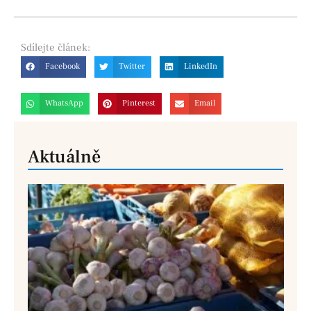
Sdílejte
článek:
Facebook
Twitter
LinkedIn
WhatsApp
Pinterest
Email
Aktuálně