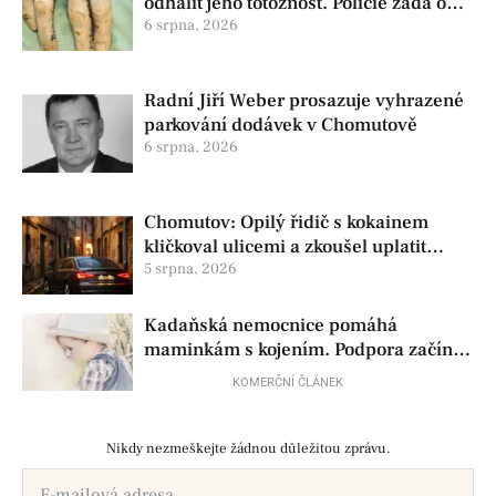
odhalit jeho totožnost. Policie žádá o
pomoc
6 srpna, 2026
Radní Jiří Weber prosazuje vyhrazené
parkování dodávek v Chomutově
6 srpna, 2026
Chomutov: Opilý řidič s kokainem
kličkoval ulicemi a zkoušel uplatit
policisty
5 srpna, 2026
Kadaňská nemocnice pomáhá
maminkám s kojením. Podpora začíná
už před porodem
KOMERČNÍ ČLÁNEK
Nikdy nezmeškejte žádnou důležitou zprávu.