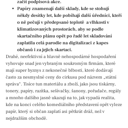
začít podpisová akce.
Papíry znamenají další sklady, kde se stohují
někdy desítky let, kde pobíhají další úředníci, kteří
o ně pečují v předepsané teplotě a vlhkosti v
klimatizovaných prostorách, aby se podle
skartačního plánu opět po řadě let skladování
zaplatila celá parodie na digitalizaci z kapes
občanů i za jejich skartaci.
Drahé, neefektivní a hlavně nehospodárné hospodaření
vyhovuje snad jen vybraným soukromým firmám, které
mají super byznys z nekonečné blbosti, které dodávají
často za nesmyslné ceny do cirkusu pod názvem „státní
správa“. Tisíce tun materiálu a zboží, jako jsou tiskárny,
tonery, papíry, razítka, sešívačky, šanony, pořadače, regály
a mnoho dalšího jasně ukazují na to, jak vypadá realita,
kde na konci celého komediálního představení opět vyleze
papír, který si občan zaplatí asi pětkrát dráž, než v
nejdražším obchodě.