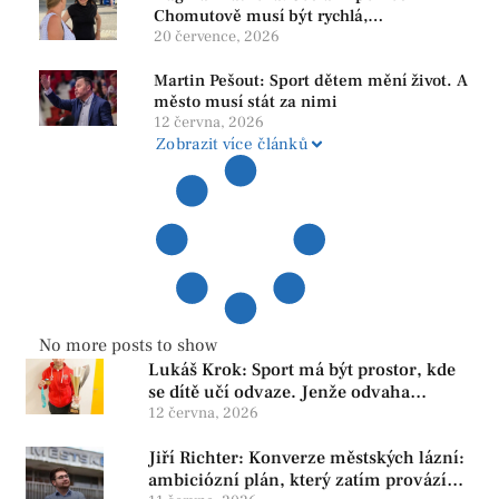
Chomutově musí být rychlá,
srozumitelná a férová. Ne udržovat lidi v
20 července, 2026
závislosti
Martin Pešout: Sport dětem mění život. A
město musí stát za nimi
12 června, 2026
Zobrazit více článků
No more posts to show
Lukáš Krok: Sport má být prostor, kde
se dítě učí odvaze. Jenže odvaha
neroste tam, kde se bojí udělat chybu.
12 června, 2026
Jiří Richter: Konverze městských lázní:
ambiciózní plán, který zatím provází