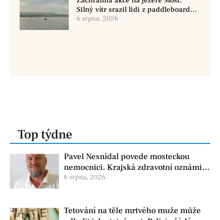
Záchranná akce na jezeře Most.
Silný vítr srazil lidi z paddleboardů,
dvě osoby se pohřešují
6 srpna, 2026
Top týdne
Pavel Nesnídal povede mosteckou
nemocnici. Krajská zdravotní oznámila
změnu ve vedení
6 srpna, 2026
Tetování na těle mrtvého muže může