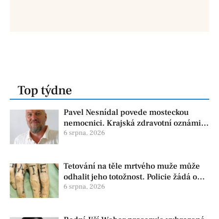
Top týdne
Pavel Nesnídal povede mosteckou
nemocnici. Krajská zdravotní oznámila
změnu ve vedení
6 srpna, 2026
Tetování na těle mrtvého muže může
odhalit jeho totožnost. Policie žádá o
pomoc
6 srpna, 2026