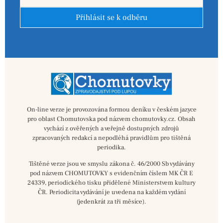
Přihlásit se k odběru
On-line verze je provozována formou deníku v českém jazyce
pro oblast Chomutovska pod názvem chomutovky.cz. Obsah
vychází z ověřených a veřejně dostupných zdrojů
zpracovaných redakcí a nepodléhá pravidlům pro tištěná
periodika.
Tištěné verze jsou ve smyslu zákona č. 46/2000 Sb vydávány
pod názvem CHOMUTOVKY s evidenčním číslem MK ČR E
24339, periodického tisku přidělené Ministerstvem kultury
ČR. Periodicita vydávání je uvedena na každém vydání
(jedenkrát za tři měsíce).