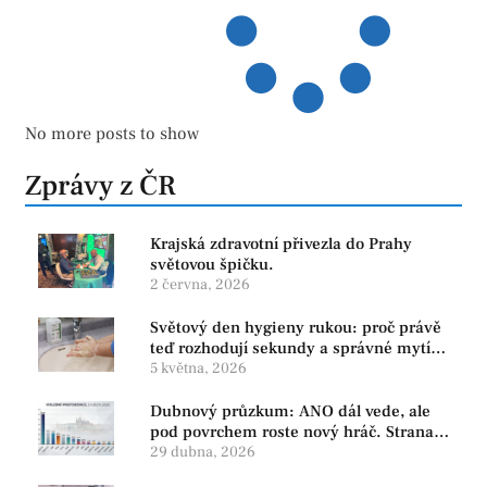
No more posts to show
Zprávy z ČR
Krajská zdravotní přivezla do Prahy
světovou špičku.
2 června, 2026
Světový den hygieny rukou: proč právě
teď rozhodují sekundy a správné mytí
rukou
5 května, 2026
Dubnový průzkum: ANO dál vede, ale
pod povrchem roste nový hráč. Strana
PRO se drží nejvýš mezi menšími
29 dubna, 2026
subjekty