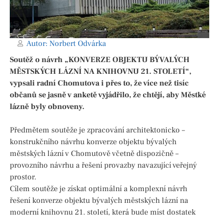
Autor:
Norbert Odvárka
Soutěž o návrh „KONVERZE OBJEKTU BÝVALÝCH
MĚSTSKÝCH LÁZNÍ NA KNIHOVNU 21. STOLETÍ“,
vypsali radní Chomutova i přes to, že více než tisíc
občanů se jasně v anketě vyjádřilo, že chtějí, aby Městké
lázně byly obnoveny.
Předmětem soutěže je zpracování architektonicko –
konstrukčního návrhu konverze objektu bývalých
městských lázní v Chomutově včetně dispozičně –
provozního návrhu a řešení provazby navazující veřejný
prostor.
Cílem soutěže je získat optimální a komplexní návrh
řešení konverze objektu bývalých městských lázní na
moderní knihovnu 21. století, která bude míst dostatek