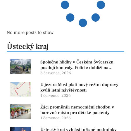
No more posts to show
Ústecký kraj
Společné hlídky v Českém Švýcarsku
posilují kontroly. Policie dohlíží na
bezpečnost i ochranu přírody
6 července, 2026
U jezera Most platí nový režim dopravy
kvůli letní návštěvnosti
1 července, 2026
Žáci proměnili nemocniční chodbu v
barevné místo pro dětské pacienty
1 července, 2026
Ústecký kraj vyhlásil přísné podmínky