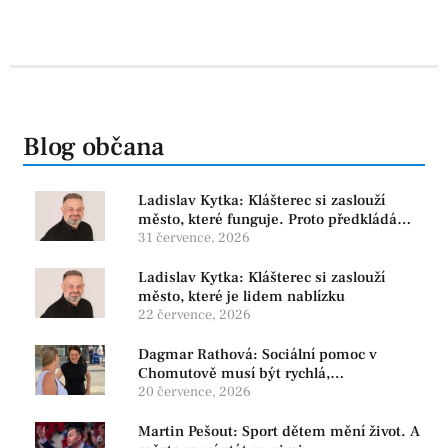
Blog občana
Ladislav Kytka: Klášterec si zaslouží
město, které funguje. Proto předkládáme
program, který řeší skutečné problémy
31 července, 2026
Ladislav Kytka: Klášterec si zaslouží
město, které je lidem nablízku
22 července, 2026
Dagmar Rathová: Sociální pomoc v
Chomutově musí být rychlá,
srozumitelná a férová. Ne udržovat lidi v
20 července, 2026
závislosti
Martin Pešout: Sport dětem mění život. A