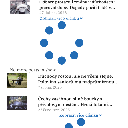
Odbory prosazují změny v důchodech i
pracovní době. Dopady pocítí i lidé v
našem regionu
27 dubna, 2026
Zobrazit více článků
No more posts to show
Důchody rostou, ale ne všem stejně.
Polovina seniorů má nadprůměrnou
penzi, tisíce však žijí pod hranicí
7 srpna, 2025
důstojnosti — SPD chce zrušení vládní
Čechy zasáhnou silné bouřky s
reformy
přívalovým deštěm. Hrozí lokální
zatopení
25 července, 2025
Zobrazit více článků