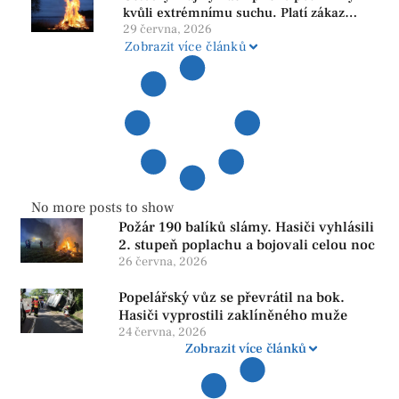
kvůli extrémnímu suchu. Platí zákaz
ohňů i pyrotechniky
29 června, 2026
Zobrazit více článků
No more posts to show
Požár 190 balíků slámy. Hasiči vyhlásili
2. stupeň poplachu a bojovali celou noc
26 června, 2026
Popelářský vůz se převrátil na bok.
Hasiči vyprostili zaklíněného muže
24 června, 2026
Zobrazit více článků