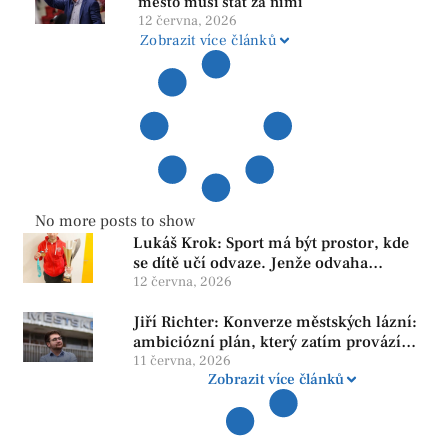
město musí stát za nimi
12 června, 2026
Zobrazit více článků
No more posts to show
Lukáš Krok: Sport má být prostor, kde
se dítě učí odvaze. Jenže odvaha
neroste tam, kde se bojí udělat chybu.
12 června, 2026
Jiří Richter: Konverze městských lázní:
ambiciózní plán, který zatím provází
více otazníků než jistot
11 června, 2026
Zobrazit více článků