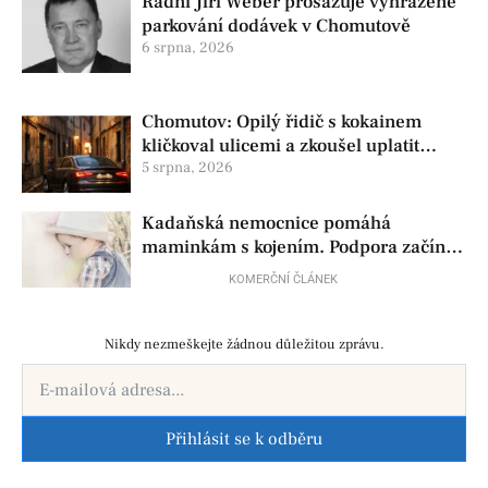
Radní Jiří Weber prosazuje vyhrazené
parkování dodávek v Chomutově
6 srpna, 2026
Chomutov: Opilý řidič s kokainem
kličkoval ulicemi a zkoušel uplatit
policisty
5 srpna, 2026
Kadaňská nemocnice pomáhá
maminkám s kojením. Podpora začíná
už před porodem
KOMERČNÍ ČLÁNEK
Nikdy nezmeškejte žádnou důležitou zprávu.
Přihlásit se k odběru