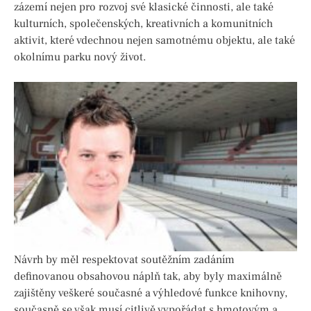
zázemí nejen pro rozvoj své klasické činnosti, ale také
kulturních, společenských, kreativních a komunitních
aktivit, které vdechnou nejen samotnému objektu, ale také
okolnímu parku nový život.
Návrh by měl respektovat soutěžním zadáním
definovanou obsahovou náplň tak, aby byly maximálně
zajištěny veškeré současné a výhledové funkce knihovny,
současně se však musí citlivě vypořádat s hmotovým a