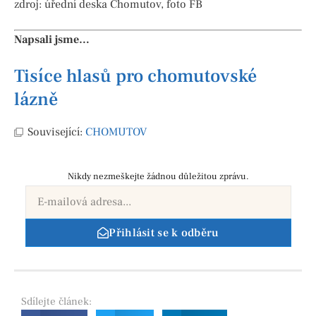
zdroj: úřední deska Chomutov, foto FB
Napsali jsme…
Tisíce hlasů pro chomutovské
lázně
Související:
CHOMUTOV
Nikdy nezmeškejte žádnou důležitou zprávu.
Přihlásit se k odběru
Sdílejte
článek: