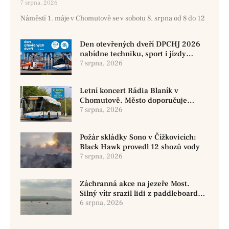
7 srpna, 2026
Náměstí 1. máje v Chomutově se v sobotu 8. srpna od 8 do 12
Den otevřených dveří DPCHJ 2026
nabídne techniku, sport i jízdy
historickými vozy
7 srpna, 2026
Letní koncert Rádia Blaník v
Chomutově. Město doporučuje
využít MHD
7 srpna, 2026
Požár skládky Sono v Čížkovicích:
Black Hawk provedl 12 shozů vody
7 srpna, 2026
Záchranná akce na jezeře Most.
Silný vítr srazil lidi z paddleboardů,
dvě osoby se pohřešují
6 srpna, 2026