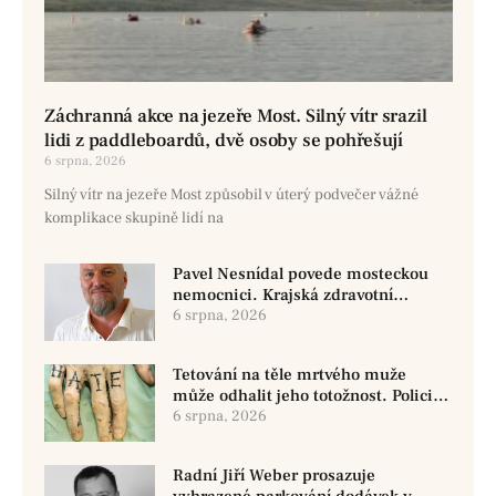
Záchranná akce na jezeře Most. Silný vítr srazil
lidi z paddleboardů, dvě osoby se pohřešují
6 srpna, 2026
Silný vítr na jezeře Most způsobil v úterý podvečer vážné
komplikace skupině lidí na
Pavel Nesnídal povede mosteckou
nemocnici. Krajská zdravotní
oznámila změnu ve vedení
6 srpna, 2026
Tetování na těle mrtvého muže
může odhalit jeho totožnost. Policie
žádá o pomoc
6 srpna, 2026
Radní Jiří Weber prosazuje