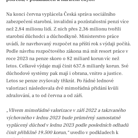
Na konci června vyplácela Česká správa sociálního
zabezpečení starobní, invalidní a pozůstalostní penzi více
než 2,84 milionu lidí. Z nich přes 2,36 milionu tvořili
starobní důchodci a důchodkyně. Ministerstvo práce
uvádí, že navrhovaný rozpočet na příští rok s výdaji počítá.
Podle návrhu rozpočtového zákona má mít resort práce v
roce 2023 na penze skoro o 82 miliard korun víc než
letos. Celkové výdaje mají činit 637,6 miliardy korun. Své
důchodové systémy pak mají i obrana, vnitro a justice.
Letos se penze zvyšovaly třikrát. Po řádné lednové
valorizaci následovala dvě mimořádná přidání kvůli
zdražování, a to od června a od září.
„Vlivem mimořádné valorizace v září 2022 a takzvaného
výchovného v lednu 2023 bude průměrný samostatně
vyplácený důchod v lednu 2023 podle posledních odhadů
činit přibližně 19.500 korun,“
uvedlo v podkladech k