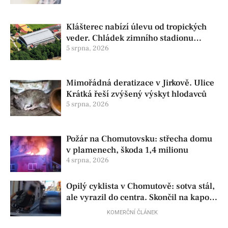
Klášterec nabízí úlevu od tropických
veder. Chládek zimního stadionu
pomůže seniorům i nemocným
5 srpna, 2026
Mimořádná deratizace v Jirkově. Ulice
Krátká řeší zvýšený výskyt hlodavců
5 srpna, 2026
Požár na Chomutovsku: střecha domu
v plamenech, škoda 1,4 milionu
4 srpna, 2026
Opilý cyklista v Chomutově: sotva stál,
ale vyrazil do centra. Skončil na kapotě
auta
KOMERČNÍ ČLÁNEK