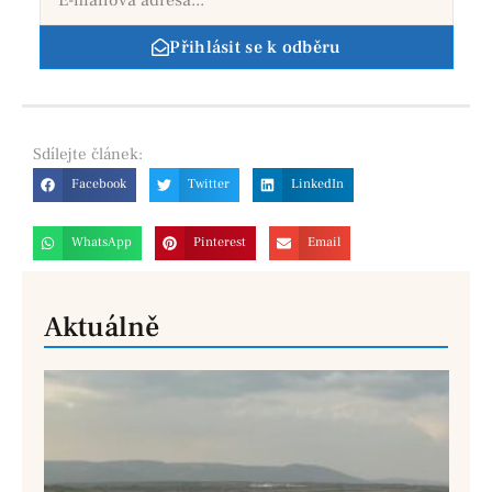
Přihlásit se k odběru
Sdílejte
článek:
Facebook
Twitter
LinkedIn
WhatsApp
Pinterest
Email
Aktuálně