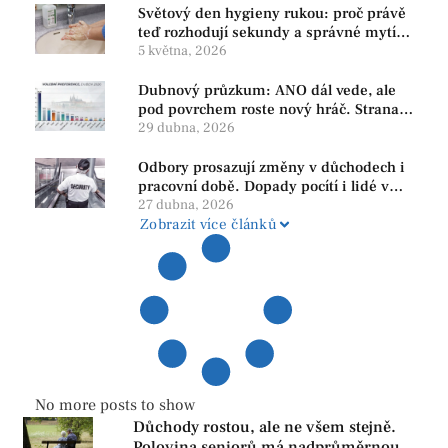
Světový den hygieny rukou: proč právě
teď rozhodují sekundy a správné mytí
rukou
5 května, 2026
Dubnový průzkum: ANO dál vede, ale
pod povrchem roste nový hráč. Strana
PRO se drží nejvýš mezi menšími
29 dubna, 2026
subjekty
Odbory prosazují změny v důchodech i
pracovní době. Dopady pocítí i lidé v
našem regionu
27 dubna, 2026
Zobrazit více článků
No more posts to show
Důchody rostou, ale ne všem stejně.
Polovina seniorů má nadprůměrnou