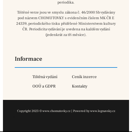
periodika.
Tištěné verze jsou ve smyslu zákona č. 46/2000 Sb vydávány
pod názvem CHOMUTOVKY s evidenčním číslem MK ČR E
24339, periodického tisku přidělené Ministerstvem kultury
ČR. Periodicita vydávání je uvedena na každém vydání
(jedenkrát za tři měsíce).
Informace
Tištěná vydání
Ceník inzerce
OOÚ a GDPR
Kontakty
Copyright 2023 © www.chomutovky.cz | Powered by www.legnavsky.cz
×