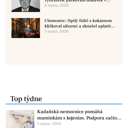
vyhrazené parkování dodávek v
Chomutově
6 srpna, 2026
Chomutov: Opilý řidič s kokainem
kličkoval ulicemi a zkoušel uplatit
policisty
5 srpna, 2026
Top týdne
Kadaňská nemocnice pomáhá
maminkám s kojením. Podpora začíná
už před porodem
5 srpna, 2026