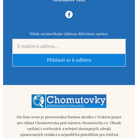
Nikdy nezmeškejte žádnou důležitou zprávu.
Přihlásit se k odběru
On-line verze je provozována formou deníku v českém jazyce
pro oblast Chomutovska pod názvem chomutovky.cz. Obsah
vychází z ověřených a veřejně dostupných zdrojů
zpracovaných redakcí a nepodléhá pravidlům pro tištěná