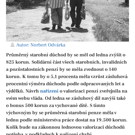
Autor:
Norbert Odvárka
Průměrný starobní důchod by se měl od ledna zvýšit o
825 korun. Solidární část všech starobních, invalidních
a pozůstalostních penzí by se měla zvednout o 140
korun. K tomu by o 5,1 procenta měla vzrůst zásluhová
procentní výměra důchodu podle odpracovaných let a
výdělků. Návrh
nařízení
o valorizaci penzí zveřejnila na
svém webu vláda. Od ledna se zásluhový díl navýší také
o bonus 500 korun za vychované dítě. S tímto
výchovným by se průměrná starobní penze měla v
lednu podle ministerstva práce dostat na 19.500 korun.
Kolik bude na zákonnou lednovou valorizaci důchodů
potřeba, v podkladech k nařízení chybí.