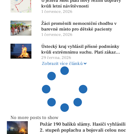
U jezera Most platí nový režim dopravy
kvůli letní návštěvnosti
1 července, 2026
Žáci proměnili nemocniční chodbu v
barevné místo pro dětské pacienty
1 července, 2026
Ústecký kraj vyhlásil přísné podmínky
kvůli extrémnímu suchu. Platí zákaz
ohňů i pyrotechniky
29 června, 2026
Zobrazit více článků
No more posts to show
Požár 190 balíků slámy. Hasiči vyhlásili
2. stupeň poplachu a bojovali celou noc