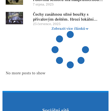
penzi, tisíce však žijí pod hranicí
7 srpna, 2025
důstojnosti — SPD chce zrušení vládní
Čechy zasáhnou silné bouřky s
reformy
přívalovým deštěm. Hrozí lokální
zatopení
25 července, 2025
Zobrazit více článků
No more posts to show
Sociální sítě