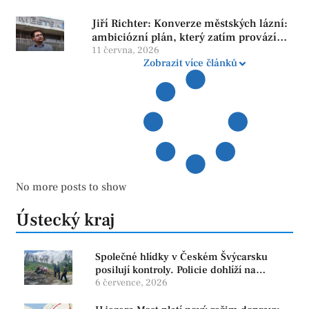
Jiří Richter: Konverze městských lázní:
ambiciózní plán, který zatím provází
více otazníků než jistot
11 června, 2026
Zobrazit více článků
No more posts to show
Ústecký kraj
Společné hlídky v Českém Švýcarsku
posilují kontroly. Policie dohlíží na
bezpečnost i ochranu přírody
6 července, 2026