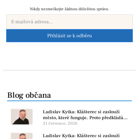
Nikdy nezmeškejte žádnou důležitou zprávu.
Přihlásit se k odběru
Blog občana
Ladislav Kytka: Klášterec si zaslouží
město, které funguje. Proto předkládáme
program, který řeší skutečné problémy
31 července, 2026
Ladislav Kytka: Klášterec si zaslouží