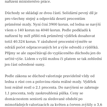
nařízení ministerstvo práce.
Důchody se skládají ze dvou částí. Solidární pevný díl je
pro všechny stejný a odpovídá deseti procentům
průměrné mzdy. Nyní činí 3900 korun, od ledna se navýší
všem o 140 korun na 4040 korun. Podle podkladů k
nařízení by měl příští rok průměrný výdělek dosahovat
totiž 40.324 korun. V zásluhové procentní výměře se
odráží počet odpracovaných let a výše odvodů z výdělků.
Příjmy se ale započítávají do vypláceného důchodu jen do
určité výše. Lidem s vyšší mzdou či platem se tak zohlední
jen část odvedené sumy.
Podle zákona se důchod valorizuje pravidelně vždy od
ledna o růst cen a polovinu růstu reálné mzdy. Výdělek
loni reálně rostl o 2,1 procenta. Do navýšení se zahrnuje
1,1 procenta, tedy zaokrouhlená půlka. Ceny se
domácnostem seniorů za sledované období po
mimořádných valorizacích za květen a červen zvýšily o 3,6