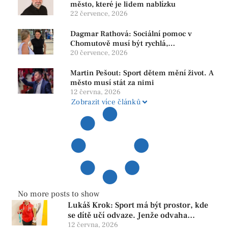
město, které je lidem nablízku
22 července, 2026
Dagmar Rathová: Sociální pomoc v
Chomutově musí být rychlá,
srozumitelná a férová. Ne udržovat lidi v
20 července, 2026
závislosti
Martin Pešout: Sport dětem mění život. A
město musí stát za nimi
12 června, 2026
Zobrazit více článků
No more posts to show
Lukáš Krok: Sport má být prostor, kde
se dítě učí odvaze. Jenže odvaha
neroste tam, kde se bojí udělat chybu.
12 června, 2026