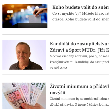
Koho budete volit do sně
Co si myslíte Vy? Můžete hlasova
otázce: Koho budete volit do sn
Kandidát do zastupitelstva
Zdraví a Sport MUDr. Jiří 
Moc vás všechny zdravím, pro ty, co mě n
krátkými větami. Kandiduji do zastupitel
19 září, 2022
Životní minimum a přídavk
navýšit
Životní minimum by se mohlo od ledna z
dětské přídavky. O úpravě částek jedná..