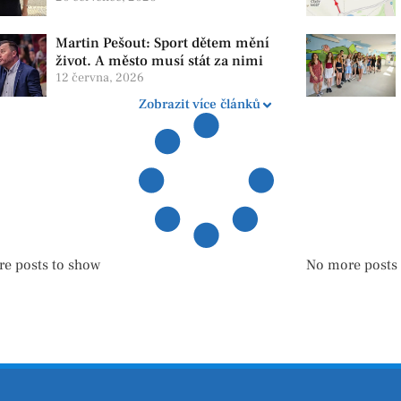
lidi v závislosti
Martin Pešout: Sport dětem mění
život. A město musí stát za nimi
12 června, 2026
Zobrazit více článků
e posts to show
No more posts