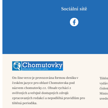
Sociální sítě
On-line verze je provozována formou deníku v
Tiště
českém jazyce pro oblast Chomutovska pod
vydá
názvem chomutovky.cz. Obsah vychází z
čísle
ověřených a veřejně dostupných zdrojů
Minis
zpracovaných redakcí a nepodléhá pravidlům pro
uvede
tištěná periodika.