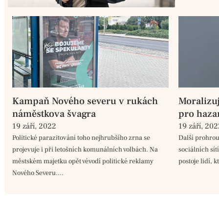
Kampaň Nového severu v rukách
Moralizuj
náměstkova švagra
pro haza
19 září, 2022
19 září, 20
Politické parazitování toho nejhrubšího zrna se
Další prohrou
projevuje i při letošních komunálních volbách. Na
sociálních sít
městském majetku opět vévodí politické reklamy
postoje lidí, k
Nového Severu....