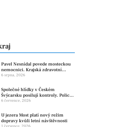
kraj
Pavel Nesnídal povede mosteckou
nemocnici. Krajská zdravotní
oznámila změnu ve vedení
6 srpna, 2026
Společné hlídky v Českém
Švýcarsku posilují kontroly. Policie
dohlíží na bezpečnost i ochranu
6 července, 2026
přírody
U jezera Most platí nový režim
dopravy kvůli letní návštěvnosti
1 července, 2026