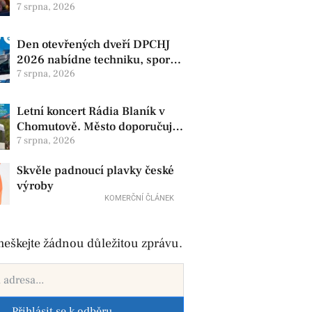
produkty. V Chomutově se
7 srpna, 2026
konají 8. srpna
Den otevřených dveří DPCHJ
2026 nabídne techniku, sport i
jízdy historickými vozy
7 srpna, 2026
Letní koncert Rádia Blaník v
Chomutově. Město doporučuje
využít MHD
7 srpna, 2026
Skvěle padnoucí plavky české
výroby
KOMERČNÍ ČLÁNEK
eškejte žádnou důležitou zprávu.
Přihlásit se k odběru