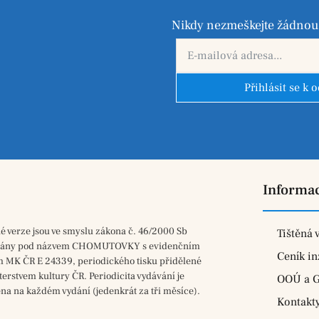
Nikdy nezmeškejte žádnou 
Přihlásit se k 
Informa
né verze jsou ve smyslu zákona č. 46/2000 Sb
Tištěná 
vány pod názvem CHOMUTOVKY s evidenčním
Ceník in
m MK ČR E 24339, periodického tisku přidělené
terstvem kultury ČR. Periodicita vydávání je
OOÚ a 
na na každém vydání (jedenkrát za tři měsíce).
Kontakt