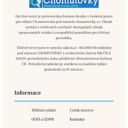
On-line verze je provozována formou deníku v českém jazyce
pro oblast Chomutovska pod názvem chomutovky.cz. Obsah
vychází z ověřených a veřejně dostupných zdrojů
zpracovaných redakcí a nepodléhá pravidlům pro tištěná
periodika.
Tištěné verze jsou ve smyslu zákona č. 46/2000 Sb vydávány
pod názvem CHOMUTOVKY s evidenčním číslem MK ČR E
24339, periodického tisku přidělené Ministerstvem kultury
ČR. Periodicita vydávání je uvedena na každém vydání
(jedenkrát za tři měsíce).
Informace
Tištěná vydání
Ceník inzerce
OOÚ a GDPR
Kontakty