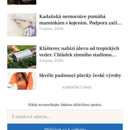
Kadaňská nemocnice pomáhá
maminkám s kojením. Podpora začíná
už před porodem
5 srpna, 2026
Klášterec nabízí úlevu od tropických
veder. Chládek zimního stadionu
pomůže seniorům i nemocným
5 srpna, 2026
Skvěle padnoucí plavky české výroby
KOMERČNÍ ČLÁNEK
Nikdy nezmeškejte žádnou důležitou zprávu.
Přihlásit se k odběru