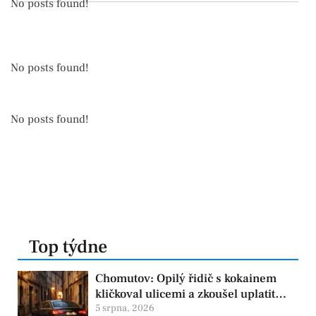
No posts found!
No posts found!
No posts found!
Top týdne
Chomutov: Opilý řidič s kokainem
kličkoval ulicemi a zkoušel uplatit
policisty
5 srpna, 2026