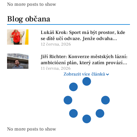
No more posts to show
Blog občana
Lukáš Krok: Sport má být prostor, kde
se dítě učí odvaze. Jenže odvaha
neroste tam, kde se bojí udělat chybu.
12 června, 2026
Jiří Richter: Konverze městských lázní:
ambiciózní plán, který zatím provází
více otazníků než jistot
11 června, 2026
Zobrazit více článků
No more posts to show