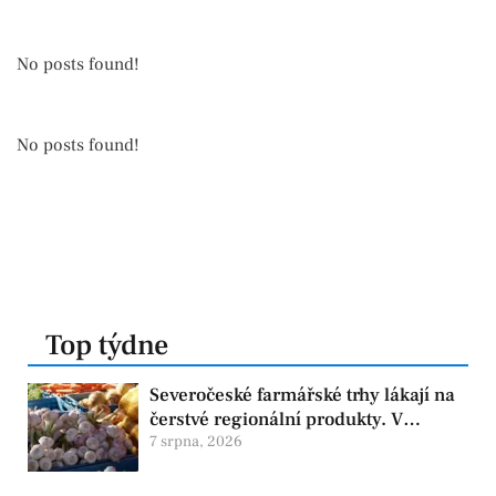
No posts found!
No posts found!
Top týdne
Severočeské farmářské trhy lákají na
čerstvé regionální produkty. V
Chomutově se konají 8. srpna
7 srpna, 2026