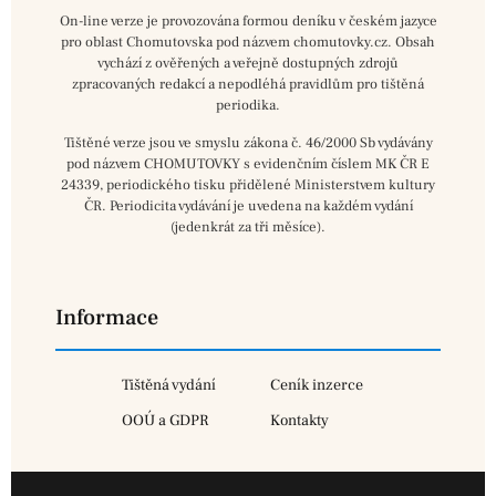
On-line verze je provozována formou deníku v českém jazyce
pro oblast Chomutovska pod názvem chomutovky.cz. Obsah
vychází z ověřených a veřejně dostupných zdrojů
zpracovaných redakcí a nepodléhá pravidlům pro tištěná
periodika.
Tištěné verze jsou ve smyslu zákona č. 46/2000 Sb vydávány
pod názvem CHOMUTOVKY s evidenčním číslem MK ČR E
24339, periodického tisku přidělené Ministerstvem kultury
ČR. Periodicita vydávání je uvedena na každém vydání
(jedenkrát za tři měsíce).
Informace
Tištěná vydání
Ceník inzerce
OOÚ a GDPR
Kontakty