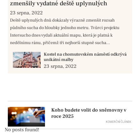
zmenšily vydatné deště uplynulých
23 srpna, 2022
Deště uplynulých dnů dokázaly výrazně zmenšit rozsah
půdního sucha do hloubky jednoho metru. Tvůrci projektu
Intersucho dnes vydali aktuální mapu, která je platná k
nedělnímu ránu, přičemž tři nejhorší stupně sucha...
Kostel na chomutovském náměstí odkrývá
unikátní malby
23 srpna, 2022
Koho budete volit do sněmovny v
roce 2025
KOMERČNÍ ČLÁNEK
No posts found!