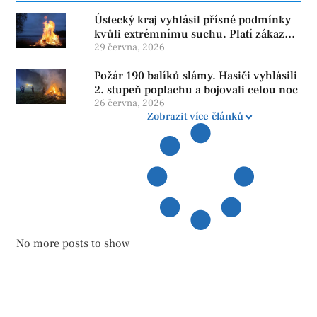
Ústecký kraj vyhlásil přísné podmínky
kvůli extrémnímu suchu. Platí zákaz
ohňů i pyrotechniky
29 června, 2026
Požár 190 balíků slámy. Hasiči vyhlásili
2. stupeň poplachu a bojovali celou noc
26 června, 2026
Zobrazit více článků
No more posts to show