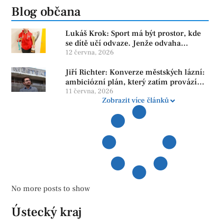
Blog občana
Lukáš Krok: Sport má být prostor, kde
se dítě učí odvaze. Jenže odvaha
neroste tam, kde se bojí udělat chybu.
12 června, 2026
Jiří Richter: Konverze městských lázní:
ambiciózní plán, který zatím provází
více otazníků než jistot
11 června, 2026
Zobrazit více článků
No more posts to show
Ústecký kraj