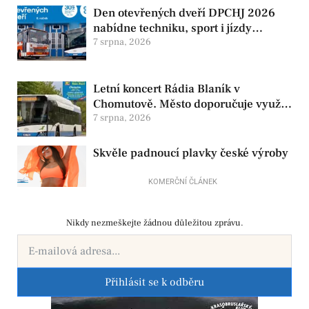
Den otevřených dveří DPCHJ 2026
nabídne techniku, sport i jízdy
historickými vozy
7 srpna, 2026
Letní koncert Rádia Blaník v
Chomutově. Město doporučuje využít
MHD
7 srpna, 2026
Skvěle padnoucí plavky české výroby
KOMERČNÍ ČLÁNEK
Nikdy nezmeškejte žádnou důležitou zprávu.
Přihlásit se k odběru