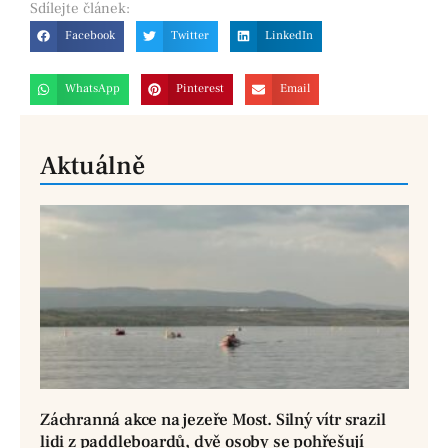
Sdílejte
článek:
Facebook
Twitter
LinkedIn
WhatsApp
Pinterest
Email
Aktuálně
Záchranná akce na jezeře Most. Silný vítr srazil
lidi z paddleboardů, dvě osoby se pohřešují