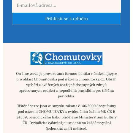
Přihlásit se k odběru
On-line verze je provozována formou deníku v českém jazyce
pro oblast Chomutovska pod názvem chomutovky.cz. Obsah
vychází z ověřených a veřejně dostupných zdrojů
zpracovaných redakcí a nepodléhá pravidlům pro tištěná
periodika.
Tištěné verze jsou ve smyslu zákona č. 46/2000 Sb vydávány
pod názvem CHOMUTOVKY s evidenčním číslem MK ČR E
24339, periodického tisku přidělené Ministerstvem kultury
ČR. Periodicita vydávání je uvedena na každém vydání
(jedenkrát za tři měsíce).