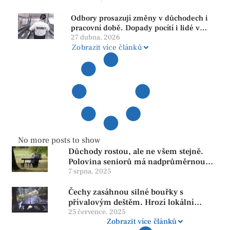
subjekty
Odbory prosazují změny v důchodech i
pracovní době. Dopady pocítí i lidé v
našem regionu
27 dubna, 2026
Zobrazit více článků
No more posts to show
Důchody rostou, ale ne všem stejně.
Polovina seniorů má nadprůměrnou
penzi, tisíce však žijí pod hranicí
7 srpna, 2025
důstojnosti — SPD chce zrušení vládní
Čechy zasáhnou silné bouřky s
reformy
přívalovým deštěm. Hrozí lokální
zatopení
25 července, 2025
Zobrazit více článků