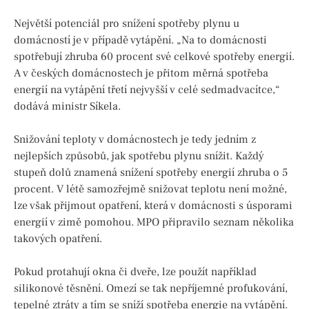
Největší potenciál pro snížení spotřeby plynu u
domácností je v případě vytápění. „Na to domácnosti
spotřebují zhruba 60 procent své celkové spotřeby energií.
A v českých domácnostech je přitom měrná spotřeba
energií na vytápění třetí nejvyšší v celé sedmadvacítce,“
dodává ministr Síkela.
Snižování teploty v domácnostech je tedy jedním z
nejlepších způsobů, jak spotřebu plynu snížit. Každý
stupeň dolů znamená snížení spotřeby energií zhruba o 5
procent. V létě samozřejmě snižovat teplotu není možné,
lze však přijmout opatření, která v domácnosti s úsporami
energií v zimě pomohou. MPO připravilo seznam několika
takových opatření.
Pokud protahují okna či dveře, lze použít například
silikonové těsnění. Omezí se tak nepříjemné profukování,
tepelné ztráty a tím se sníží spotřeba energie na vytápění.