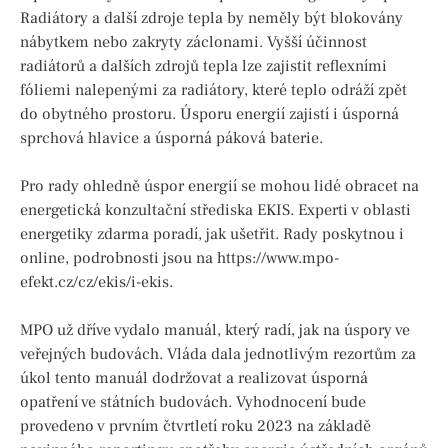
Radiátory a další zdroje tepla by neměly být blokovány
nábytkem nebo zakryty záclonami. Vyšší účinnost
radiátorů a dalších zdrojů tepla lze zajistit reflexními
fóliemi nalepenými za radiátory, které teplo odráží zpět
do obytného prostoru. Úsporu energií zajistí i úsporná
sprchová hlavice a úsporná páková baterie.
Pro rady ohledně úspor energií se mohou lidé obracet na
energetická konzultační střediska EKIS. Experti v oblasti
energetiky zdarma poradí, jak ušetřit. Rady poskytnou i
online, podrobnosti jsou na https://www.mpo-
efekt.cz/cz/ekis/i-ekis.
MPO už dříve vydalo manuál, který radí, jak na úspory ve
veřejných budovách. Vláda dala jednotlivým rezortům za
úkol tento manuál dodržovat a realizovat úsporná
opatření ve státních budovách. Vyhodnocení bude
provedeno v prvním čtvrtletí roku 2023 na základě