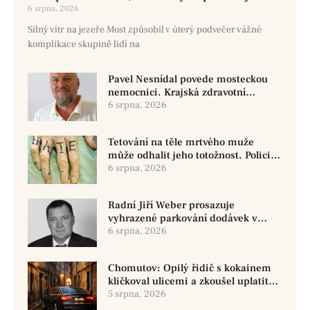
6 srpna, 2026
Silný vítr na jezeře Most způsobil v úterý podvečer vážné
komplikace skupině lidí na
Pavel Nesnídal povede mosteckou
nemocnici. Krajská zdravotní
oznámila změnu ve vedení
6 srpna, 2026
Tetování na těle mrtvého muže
může odhalit jeho totožnost. Policie
žádá o pomoc
6 srpna, 2026
Radní Jiří Weber prosazuje
vyhrazené parkování dodávek v
Chomutově
6 srpna, 2026
Chomutov: Opilý řidič s kokainem
kličkoval ulicemi a zkoušel uplatit
policisty
5 srpna, 2026