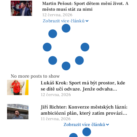
Martin Pešout: Sport dětem mění život. A
město musí stát za nimi
12 června, 2026
Zobrazit více článků
No more posts to show
Lukáš Krok: Sport má být prostor, kde
se dítě učí odvaze. Jenže odvaha
neroste tam, kde se bojí udělat chybu.
12 června, 2026
Jiří Richter: Konverze městských lázní:
ambiciózní plán, který zatím provází
více otazníků než jistot
11 června, 2026
Zobrazit více článků