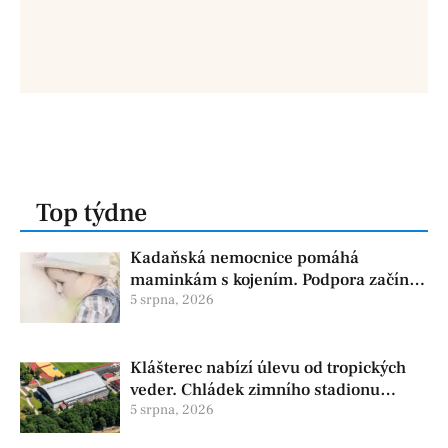
Top týdne
Kadaňská nemocnice pomáhá
maminkám s kojením. Podpora začíná
už před porodem
5 srpna, 2026
Klášterec nabízí úlevu od tropických
veder. Chládek zimního stadionu
pomůže seniorům i nemocným
5 srpna, 2026