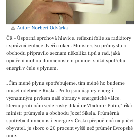
Autor:
Norbert Odvárka
ČR – Úsporná sprchová hlavice, reflexní fólie za radiátory
i správná izolace dveří a oken. Ministerstvo průmyslu a
obchodu připravilo seznam několika tipů a rad, jaká
opatření mohou domácnostem pomoci snížit spotřebu
energií v čele s plynem.
„Čím méně plynu spotřebujeme, tím méně ho budeme
muset odebrat z Ruska. Proto jsou úspory energií
významným prvkem naší obrany v energetické válce,
kterou proti nám vede ruský diktátor Vladimir Putin,“ říká
ministr průmyslu a obchodu Jozef Síkela. Průměrná
spotřeba domácností energie v Česku přepočtená na počet
obyvatel, je skoro o 20 procent vyšší než průměr Evropské
unie.