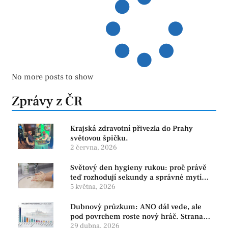
No more posts to show
Zprávy z ČR
Krajská zdravotní přivezla do Prahy
světovou špičku.
2 června, 2026
Světový den hygieny rukou: proč právě
teď rozhodují sekundy a správné mytí
rukou
5 května, 2026
Dubnový průzkum: ANO dál vede, ale
pod povrchem roste nový hráč. Strana
PRO se drží nejvýš mezi menšími
29 dubna, 2026