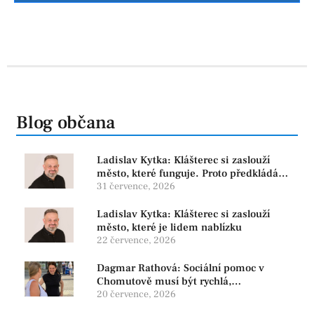
Blog občana
Ladislav Kytka: Klášterec si zaslouží
město, které funguje. Proto předkládáme
program, který řeší skutečné problémy
31 července, 2026
Ladislav Kytka: Klášterec si zaslouží
město, které je lidem nablízku
22 července, 2026
Dagmar Rathová: Sociální pomoc v
Chomutově musí být rychlá,
srozumitelná a férová. Ne udržovat lidi v
20 července, 2026
závislosti