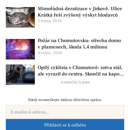
Mimořádná deratizace v Jirkově. Ulice
Krátká řeší zvýšený výskyt hlodavců
5 srpna, 2026
Požár na Chomutovsku: střecha domu
v plamenech, škoda 1,4 milionu
4 srpna, 2026
Opilý cyklista v Chomutově: sotva stál,
ale vyrazil do centra. Skončil na kapotě
auta
KOMERČNÍ ČLÁNEK
Nikdy nezmeškejte žádnou důležitou zprávu.
Přihlásit se k odběru