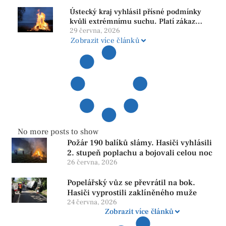
Ústecký kraj vyhlásil přísné podmínky
kvůli extrémnímu suchu. Platí zákaz
ohňů i pyrotechniky
29 června, 2026
Zobrazit více článků
No more posts to show
Požár 190 balíků slámy. Hasiči vyhlásili
2. stupeň poplachu a bojovali celou noc
26 června, 2026
Popelářský vůz se převrátil na bok.
Hasiči vyprostili zaklíněného muže
24 června, 2026
Zobrazit více článků