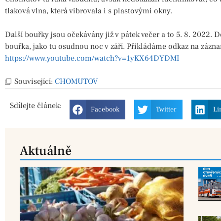
tlaková vlna, která vibrovala i s plastovými okny.
Další bouřky jsou očekávány již v pátek večer a to 5. 8. 2022.
bouřka, jako tu osudnou noc v září. Přikládáme odkaz na zázn
https://www.youtube.com/watch?v=1yKX64DYDMI
Související:
CHOMUTOV
Sdílejte
článek:
Facebook
Twitter
Li
Aktuálně