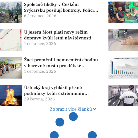
Společné hlídky v Českém
Švýcarsku posilují kontroly. Policie
dohlíží na bezpečnost i ochranu
6 července, 2026
přírody
U jezera Most platí nový režim
dopravy kvůli letní návštěvnosti
1 července, 2026
Žáci proměnili nemocniční chodbu
v barevné místo pro dětské
pacienty
1 července, 2026
Ústecký kraj vyhlásil přísné
podmínky kvůli extrémnímu
suchu. Platí zákaz ohňů i
29 června, 2026
pyrotechniky
Zobrazit více článků