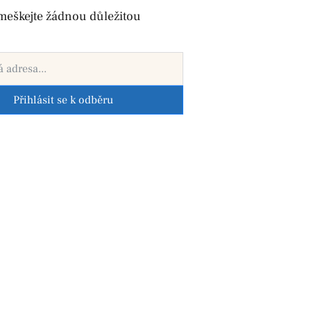
meškejte žádnou důležitou
Přihlásit se k odběru