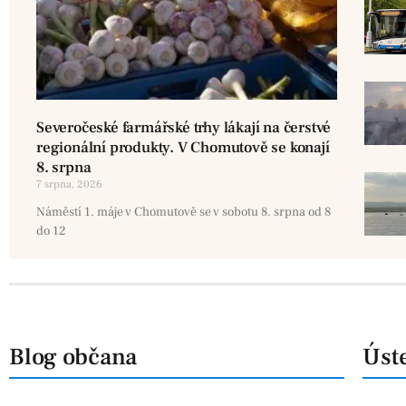
Severočeské farmářské trhy lákají na čerstvé
regionální produkty. V Chomutově se konají
8. srpna
7 srpna, 2026
Náměstí 1. máje v Chomutově se v sobotu 8. srpna od 8
do 12
Blog občana
Úste