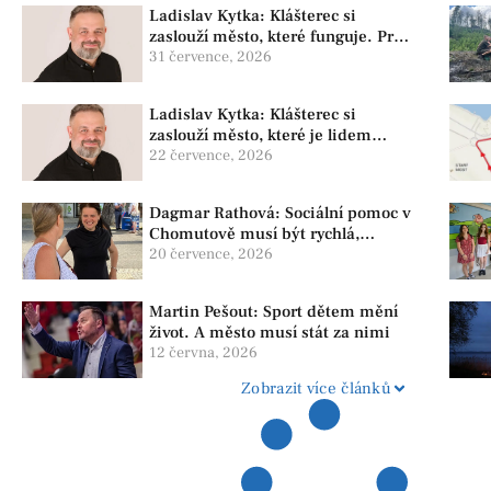
Ladislav Kytka: Klášterec si
zaslouží město, které funguje. Proto
předkládáme program, který řeší
31 července, 2026
skutečné problémy
Ladislav Kytka: Klášterec si
zaslouží město, které je lidem
nablízku
22 července, 2026
Dagmar Rathová: Sociální pomoc v
Chomutově musí být rychlá,
srozumitelná a férová. Ne udržovat
20 července, 2026
lidi v závislosti
Martin Pešout: Sport dětem mění
život. A město musí stát za nimi
12 června, 2026
Zobrazit více článků