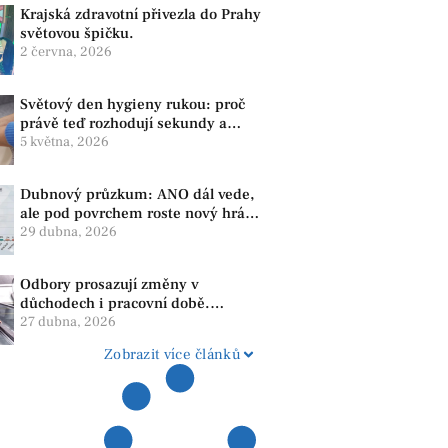
Krajská zdravotní přivezla do Prahy
světovou špičku.
2 června, 2026
Světový den hygieny rukou: proč
právě teď rozhodují sekundy a
správné mytí rukou
5 května, 2026
Dubnový průzkum: ANO dál vede,
ale pod povrchem roste nový hráč.
Strana PRO se drží nejvýš mezi
29 dubna, 2026
menšími subjekty
Odbory prosazují změny v
důchodech i pracovní době.
Dopady pocítí i lidé v našem
27 dubna, 2026
regionu
Zobrazit více článků