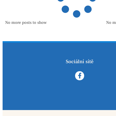
No more posts to show
No m
Sociální sítě