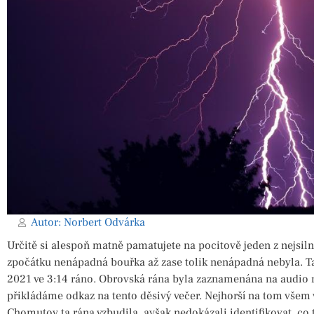
Autor:
Norbert Odvárka
Určitě si alespoň matně pamatujete na pocitově jeden z nejsil
zpočátku nenápadná bouřka až zase tolik nenápadná nebyla. Tat
2021 ve 3:14 ráno. Obrovská rána byla zaznamenána na audio
přikládáme odkaz na tento děsivý večer. Nejhorší na tom všem v
Chomutov ta rána vzbudila, avšak nedokázali identifikovat, co