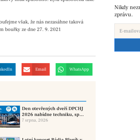
Nikdy nez
zprávu.
 Doufejme však, že nás nezasáhne taková
am bouřky ze dne 27. 9. 2021
nkedIn
Email
WhatsApp
Den otevřených dveří DPCHJ
2026 nabídne techniku, sport
i jízdy historickými vozy
7 srpna, 2026
Letní koncert Rádia Blaník v