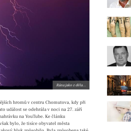
Rána jako z děla...
nějších hromů v centru Chomutova, kdy při
o událost se odehrála v noci na 27. září
 nahrávku na YouTube. Ke článku
šak bylo, že tisíce obyvatel města
 takový hluk způsobilo. Byla způsobena také