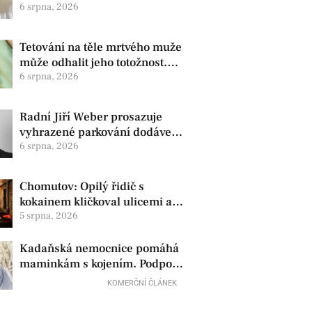
zdravotní oznámila změnu ve
6 srpna, 2026
vedení
Tetování na těle mrtvého muže
může odhalit jeho totožnost.
Policie žádá o pomoc
6 srpna, 2026
Radní Jiří Weber prosazuje
vyhrazené parkování dodávek
v Chomutově
6 srpna, 2026
Chomutov: Opilý řidič s
kokainem kličkoval ulicemi a
zkoušel uplatit policisty
5 srpna, 2026
Kadaňská nemocnice pomáhá
maminkám s kojením. Podpora
začíná už před porodem
KOMERČNÍ ČLÁNEK