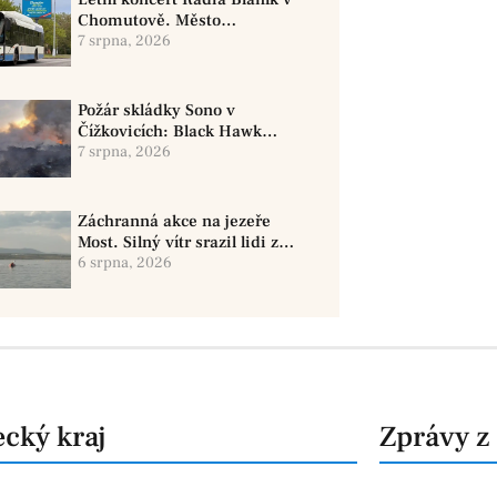
Chomutově. Město
doporučuje využít MHD
7 srpna, 2026
Požár skládky Sono v
Čížkovicích: Black Hawk
provedl 12 shozů vody
7 srpna, 2026
Záchranná akce na jezeře
Most. Silný vítr srazil lidi z
paddleboardů, dvě osoby se
6 srpna, 2026
pohřešují
cký kraj
Zprávy z