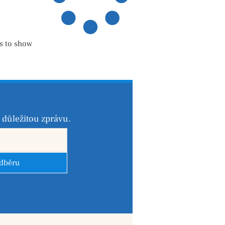
s to show
důležitou zprávu.
odběru