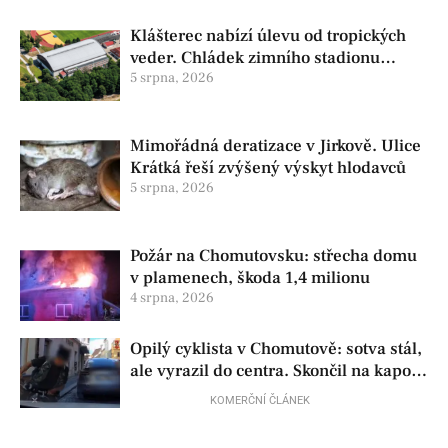
Klášterec nabízí úlevu od tropických
veder. Chládek zimního stadionu
pomůže seniorům i nemocným
5 srpna, 2026
Mimořádná deratizace v Jirkově. Ulice
Krátká řeší zvýšený výskyt hlodavců
5 srpna, 2026
Požár na Chomutovsku: střecha domu
v plamenech, škoda 1,4 milionu
4 srpna, 2026
Opilý cyklista v Chomutově: sotva stál,
ale vyrazil do centra. Skončil na kapotě
auta
KOMERČNÍ ČLÁNEK