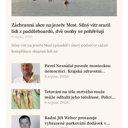
Záchranná akce na jezeře Most. Silný vítr srazil
lidi z paddleboardů, dvě osoby se pohřešují
6 srpna, 2026
Silný vítr na jezeře Most způsobil v úterý podvečer vážné
komplikace skupině lidí na
Pavel Nesnídal povede mosteckou
nemocnici. Krajská zdravotní
oznámila změnu ve vedení
6 srpna, 2026
Tetování na těle mrtvého muže
může odhalit jeho totožnost. Policie
žádá o pomoc
6 srpna, 2026
Radní Jiří Weber prosazuje
vyhrazené parkování dodávek v