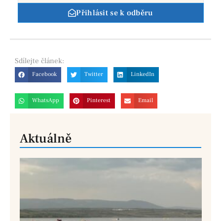
Přihlásit se k odběru
Sdílejte
článek:
Facebook
Twitter
LinkedIn
WhatsApp
Pinterest
Email
Aktuálně