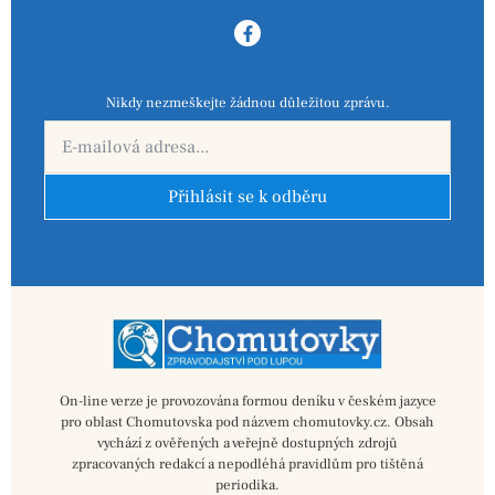
Nikdy nezmeškejte žádnou důležitou zprávu.
Přihlásit se k odběru
On-line verze je provozována formou deníku v českém jazyce
pro oblast Chomutovska pod názvem chomutovky.cz. Obsah
vychází z ověřených a veřejně dostupných zdrojů
zpracovaných redakcí a nepodléhá pravidlům pro tištěná
periodika.