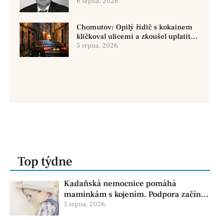
Chomutově
6 srpna, 2026
Chomutov: Opilý řidič s kokainem
kličkoval ulicemi a zkoušel uplatit
policisty
5 srpna, 2026
Top týdne
Kadaňská nemocnice pomáhá
maminkám s kojením. Podpora začíná
už před porodem
5 srpna, 2026