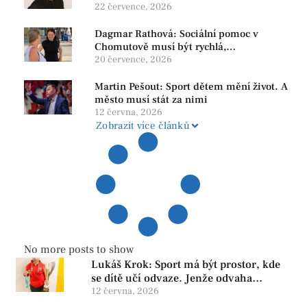
22 července, 2026
Dagmar Rathová: Sociální pomoc v
Chomutově musí být rychlá,
srozumitelná a férová. Ne udržovat lidi v
20 července, 2026
závislosti
Martin Pešout: Sport dětem mění život. A
město musí stát za nimi
12 června, 2026
Zobrazit více článků
No more posts to show
Lukáš Krok: Sport má být prostor, kde
se dítě učí odvaze. Jenže odvaha
neroste tam, kde se bojí udělat chybu.
12 června, 2026