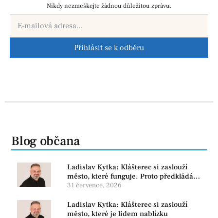
Nikdy nezmeškejte žádnou důležitou zprávu.
Přihlásit se k odběru
Blog občana
Ladislav Kytka: Klášterec si zaslouží
město, které funguje. Proto předkládáme
program, který řeší skutečné problémy
31 července, 2026
Ladislav Kytka: Klášterec si zaslouží
město, které je lidem nablízku