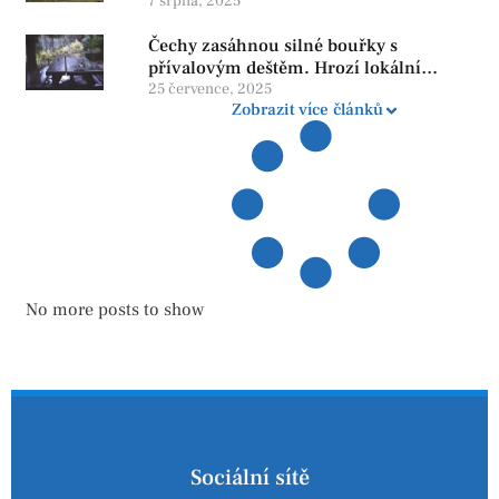
penzi, tisíce však žijí pod hranicí
7 srpna, 2025
důstojnosti — SPD chce zrušení vládní
Čechy zasáhnou silné bouřky s
reformy
přívalovým deštěm. Hrozí lokální
zatopení
25 července, 2025
Zobrazit více článků
No more posts to show
Sociální sítě