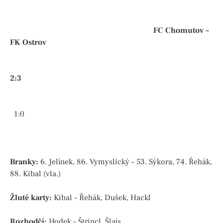
FC Chomutov –
FK Ostrov
2:3
1:0
Branky:
6. Jelínek, 86. Vymyslický – 53. Sýkora, 74. Řehák,
88. Kibal (vla.)
Žluté karty:
Kibal – Řehák, Dušek, Hackl
Rozhodčí:
Hodek – Štrincl, Šlajs