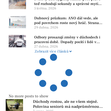
teď rozhodují sekundy a správné mytí
rukou
5 května, 2026
Dubnový průzkum: ANO dál vede, ale
pod povrchem roste nový hráč. Strana
PRO se drží nejvýš mezi menšími
29 dubna, 2026
subjekty
Odbory prosazují změny v důchodech i
pracovní době. Dopady pocítí i lidé v
našem regionu
27 dubna, 2026
Zobrazit více článků
No more posts to show
Důchody rostou, ale ne všem stejně.
Polovina seniorů má nadprůměrnou