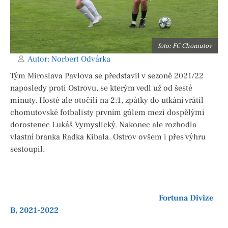
foto: FC Chomutov
Autor:
Norbert Odvárka
Tým Miroslava Pavlova se představil v sezoně 2021/22
naposledy proti Ostrovu, se kterým vedl už od šesté
minuty. Hosté ale otočili na 2:1, zpátky do utkání vrátil
chomutovské fotbalisty prvním gólem mezi dospělými
dorostenec Lukáš Vymyslický. Nakonec ale rozhodla
vlastní branka Radka Kibala. Ostrov ovšem i přes výhru
sestoupil.
Fortuna Divize
B, 2021-2022