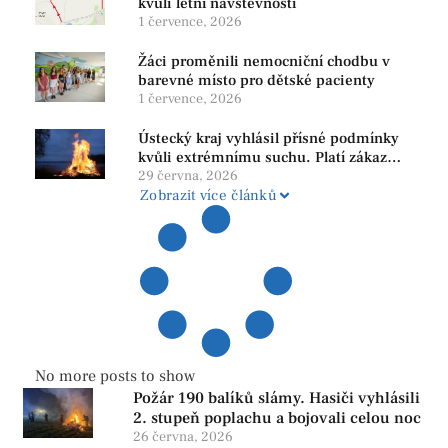
kvůli letní návštěvnosti
1 července, 2026
Žáci proměnili nemocniční chodbu v
barevné místo pro dětské pacienty
1 července, 2026
Ústecký kraj vyhlásil přísné podmínky
kvůli extrémnímu suchu. Platí zákaz
ohňů i pyrotechniky
29 června, 2026
Zobrazit více článků
No more posts to show
Požár 190 balíků slámy. Hasiči vyhlásili
2. stupeň poplachu a bojovali celou noc
26 června, 2026