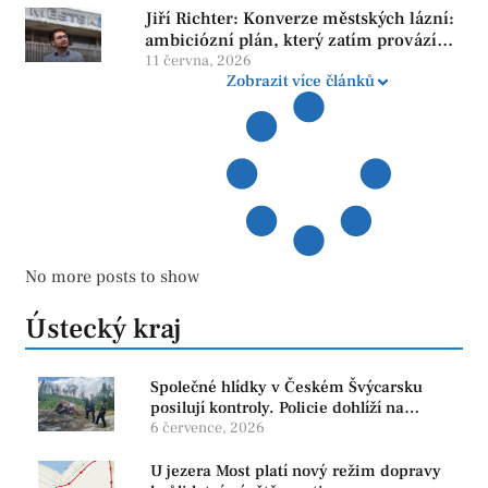
Jiří Richter: Konverze městských lázní:
ambiciózní plán, který zatím provází
více otazníků než jistot
11 června, 2026
Zobrazit více článků
No more posts to show
Ústecký kraj
Společné hlídky v Českém Švýcarsku
posilují kontroly. Policie dohlíží na
bezpečnost i ochranu přírody
6 července, 2026
U jezera Most platí nový režim dopravy