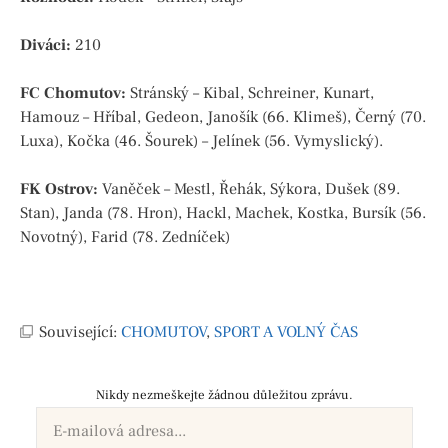
Diváci:
210
FC Chomutov:
Stránský – Kibal, Schreiner, Kunart,
Hamouz – Hříbal, Gedeon, Janošík (66. Klimeš), Černý (70.
Luxa), Kočka (46. Šourek) – Jelínek (56. Vymyslický).
FK Ostrov:
Vaněček – Mestl, Řehák, Sýkora, Dušek (89.
Stan), Janda (78. Hron), Hackl, Machek, Kostka, Bursík (56.
Novotný), Farid (78. Zedníček)
Související:
CHOMUTOV
,
SPORT A VOLNÝ ČAS
Nikdy nezmeškejte žádnou důležitou zprávu.