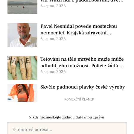
osoby se pohřešují
6 srpna, 2026
Pavel Nesnídal povede mosteckou
nemocnici. Krajská zdravotní
oznámila změnu ve vedení
6 srpna, 2026
Tetování na těle mrtvého muže může
odhalit jeho totožnost. Policie žádá o
pomoc
6 srpna, 2026
Skvěle padnoucí plavky české výroby
KOMERČNÍ ČLÁNEK
Nikdy nezmeškejte žádnou důležitou zprávu.