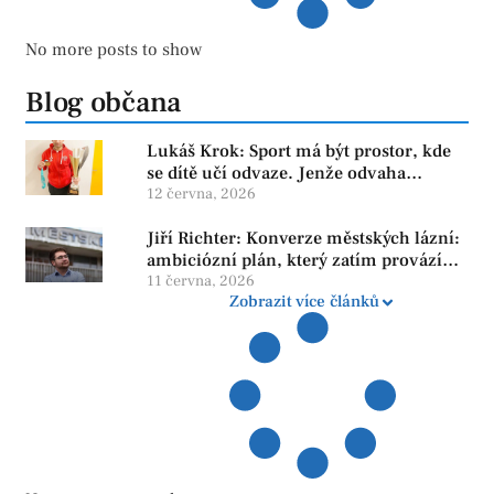
No more posts to show
Blog občana
Lukáš Krok: Sport má být prostor, kde
se dítě učí odvaze. Jenže odvaha
neroste tam, kde se bojí udělat chybu.
12 června, 2026
Jiří Richter: Konverze městských lázní:
ambiciózní plán, který zatím provází
více otazníků než jistot
11 června, 2026
Zobrazit více článků