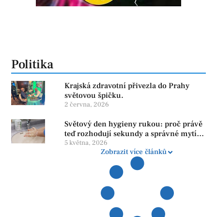
Politika
Krajská zdravotní přivezla do Prahy
světovou špičku.
2 června, 2026
Světový den hygieny rukou: proč právě
teď rozhodují sekundy a správné mytí
rukou
5 května, 2026
Zobrazit více článků