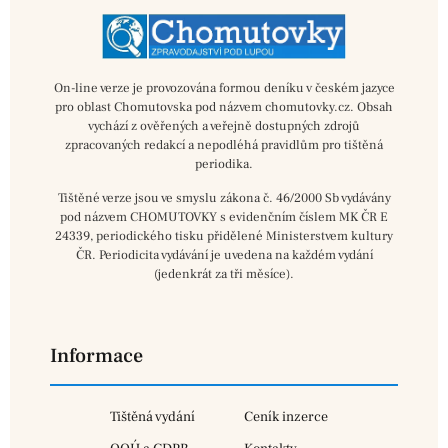
On-line verze je provozována formou deníku v českém jazyce
pro oblast Chomutovska pod názvem chomutovky.cz. Obsah
vychází z ověřených a veřejně dostupných zdrojů
zpracovaných redakcí a nepodléhá pravidlům pro tištěná
periodika.
Tištěné verze jsou ve smyslu zákona č. 46/2000 Sb vydávány
pod názvem CHOMUTOVKY s evidenčním číslem MK ČR E
24339, periodického tisku přidělené Ministerstvem kultury
ČR. Periodicita vydávání je uvedena na každém vydání
(jedenkrát za tři měsíce).
Informace
Tištěná vydání
Ceník inzerce