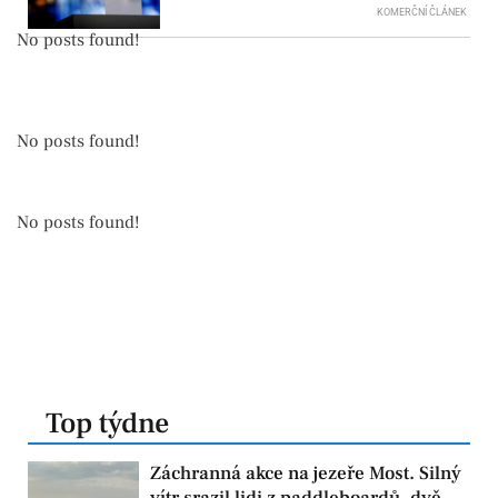
KOMERČNÍ ČLÁNEK
No posts found!
No posts found!
No posts found!
Top týdne
Záchranná akce na jezeře Most. Silný
vítr srazil lidi z paddleboardů, dvě