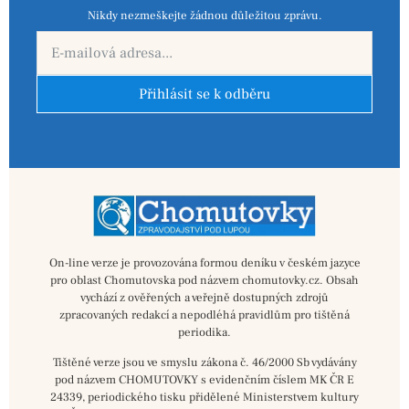
Nikdy nezmeškejte žádnou důležitou zprávu.
Přihlásit se k odběru
On-line verze je provozována formou deníku v českém jazyce
pro oblast Chomutovska pod názvem chomutovky.cz. Obsah
vychází z ověřených a veřejně dostupných zdrojů
zpracovaných redakcí a nepodléhá pravidlům pro tištěná
periodika.
Tištěné verze jsou ve smyslu zákona č. 46/2000 Sb vydávány
pod názvem CHOMUTOVKY s evidenčním číslem MK ČR E
24339, periodického tisku přidělené Ministerstvem kultury