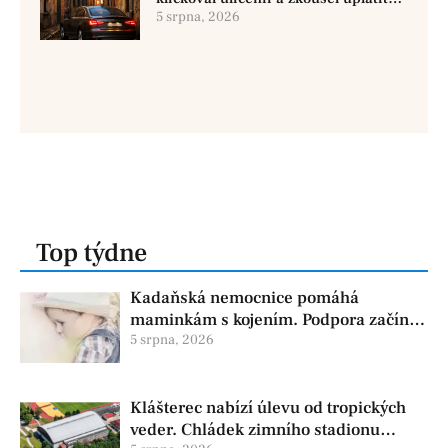
policisty
5 srpna, 2026
Top týdne
Kadaňská nemocnice pomáhá
maminkám s kojením. Podpora začíná
už před porodem
5 srpna, 2026
Klášterec nabízí úlevu od tropických
veder. Chládek zimního stadionu