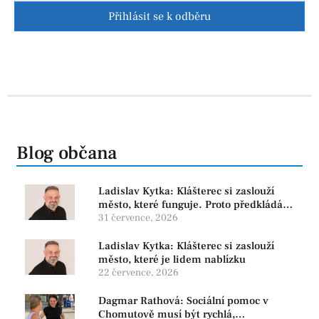
Přihlásit se k odběru
Blog občana
Ladislav Kytka: Klášterec si zaslouží
město, které funguje. Proto předkládáme
program, který řeší skutečné problémy
31 července, 2026
Ladislav Kytka: Klášterec si zaslouží
město, které je lidem nablízku
22 července, 2026
Dagmar Rathová: Sociální pomoc v
Chomutově musí být rychlá,