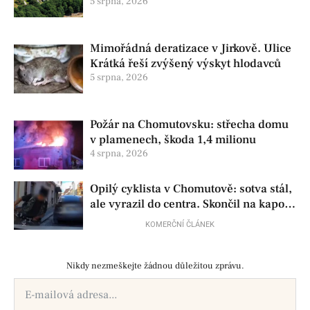
pomůže seniorům i nemocným
5 srpna, 2026
Mimořádná deratizace v Jirkově. Ulice
Krátká řeší zvýšený výskyt hlodavců
5 srpna, 2026
Požár na Chomutovsku: střecha domu
v plamenech, škoda 1,4 milionu
4 srpna, 2026
Opilý cyklista v Chomutově: sotva stál,
ale vyrazil do centra. Skončil na kapotě
auta
KOMERČNÍ ČLÁNEK
Nikdy nezmeškejte žádnou důležitou zprávu.