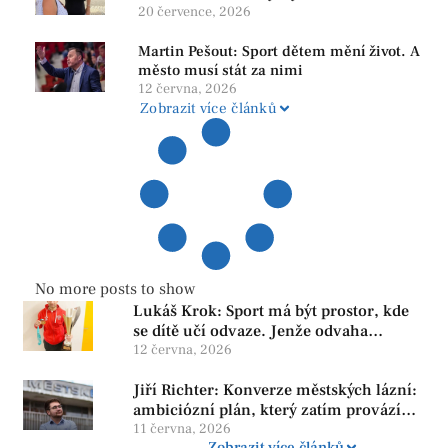
srozumitelná a férová. Ne udržovat lidi v
20 července, 2026
závislosti
Martin Pešout: Sport dětem mění život. A
město musí stát za nimi
12 června, 2026
Zobrazit více článků
No more posts to show
Lukáš Krok: Sport má být prostor, kde
se dítě učí odvaze. Jenže odvaha
neroste tam, kde se bojí udělat chybu.
12 června, 2026
Jiří Richter: Konverze městských lázní:
ambiciózní plán, který zatím provází
více otazníků než jistot
11 června, 2026
Zobrazit více článků