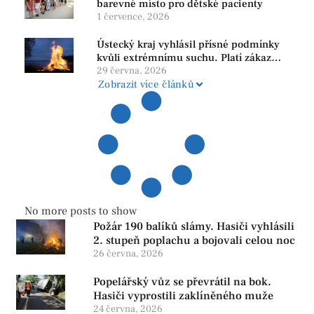
barevné místo pro dětské pacienty
1 července, 2026
Ústecký kraj vyhlásil přísné podmínky
kvůli extrémnímu suchu. Platí zákaz
ohňů i pyrotechniky
29 června, 2026
Zobrazit více článků
No more posts to show
Požár 190 balíků slámy. Hasiči vyhlásili
2. stupeň poplachu a bojovali celou noc
26 června, 2026
Popelářský vůz se převrátil na bok.
Hasiči vyprostili zaklíněného muže
24 června, 2026