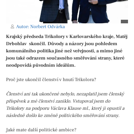
Autor:
Norbert Odvárka
Krajský předseda Trikolory v Karlovarského kraje,
Matěj
Drbohlav
skončil. Důvody a názory jsou pohledem
komunálního politika jiné než veřejnosti, a mimo jiné
jsou také odrazem současného směřování strany, které
neodpovídá původním ideálům.
Proč jste ukončil členství v hnutí Trikolora?
Členství ani tak ukončené nebylo, nezaplatil jsem členský
příspěvek a mé členství zaniklo. Vstupoval jsem do
Trikolory na podporu Václava Klause ml., který ji opustil a
následně došlo ke změně politického směřování strany.
Jaké mate další politické ambice?