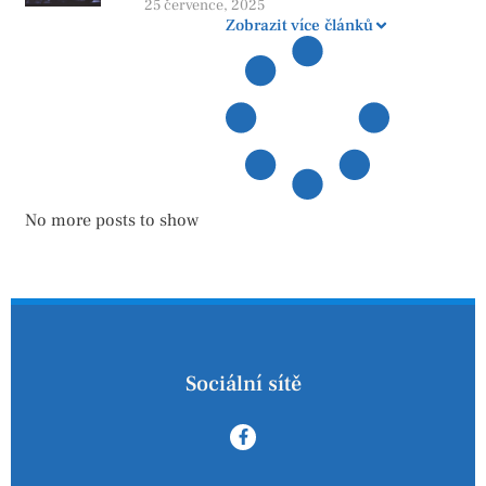
zatopení
25 července, 2025
Zobrazit více článků
No more posts to show
Sociální sítě