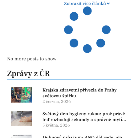
Zobrazit více článků
No more posts to show
Zprávy z ČR
Krajská zdravotní přivezla do Prahy
světovou špičku.
2 června, 2026
Světový den hygieny rukou: proč právě
teď rozhodují sekundy a správné mytí
rukou
5 května, 2026
Dubnový průzkum: ANO dál vede, ale