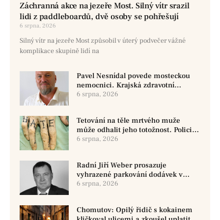
Záchranná akce na jezeře Most. Silný vítr srazil
lidi z paddleboardů, dvě osoby se pohřešují
6 srpna, 2026
Silný vítr na jezeře Most způsobil v úterý podvečer vážné
komplikace skupině lidí na
Pavel Nesnídal povede mosteckou
nemocnici. Krajská zdravotní
oznámila změnu ve vedení
6 srpna, 2026
Tetování na těle mrtvého muže
může odhalit jeho totožnost. Policie
žádá o pomoc
6 srpna, 2026
Radní Jiří Weber prosazuje
vyhrazené parkování dodávek v
Chomutově
6 srpna, 2026
Chomutov: Opilý řidič s kokainem
kličkoval ulicemi a zkoušel uplatit