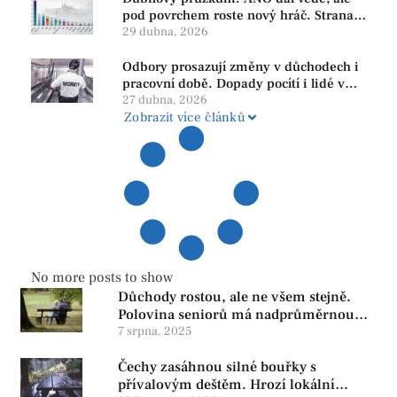
pod povrchem roste nový hráč. Strana
PRO se drží nejvýš mezi menšími
29 dubna, 2026
subjekty
Odbory prosazují změny v důchodech i
pracovní době. Dopady pocítí i lidé v
našem regionu
27 dubna, 2026
Zobrazit více článků
No more posts to show
Důchody rostou, ale ne všem stejně.
Polovina seniorů má nadprůměrnou
penzi, tisíce však žijí pod hranicí
7 srpna, 2025
důstojnosti — SPD chce zrušení vládní
Čechy zasáhnou silné bouřky s
reformy
přívalovým deštěm. Hrozí lokální