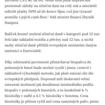
zlevnění 1,5-2 Kč na litr. Vedle toho jsme dopravcům
prominuli zálohy na silniční dani na celý rok a umožnili
odložit platby DPH až do konce října, což jim výrazně
pomůže s jejich cash-flow,“ řekl ministr financí Zbyněk
Stanjura.
Balíček kromě zrušení silniční daně v kategorii pod 12 tun
řeší také nákladní vozidla a přívěsy nad 12 tun, u nichž
sazby silniční daně přiblíží evropským minimům daným
směrnicí o Eurovinětě.
Díky odstranění povinnosti přimíchávat biopaliva do
pohonných hmot bude možné využít i jinou, cenově i
nákladově výhodnější metodu, jak plnit emisní cíle dle
evropských předpisů. Doposud měl dodavatel velmi
omezené možnosti jak dosáhnout minimálního podílu
biopaliv v pohonných hmotách, a to konkrétně 6 %
biosložky v naftě a 4,1 % biosložky v benzinu. Cena
biosložky je přitom vyšší než cena samotných paliv, proto