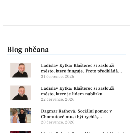
Blog občana
Ladislav Kytka: Klášterec si zaslouží
město, které funguje. Proto předkládáme
program, který řeší skutečné problémy
31 července, 2026
Ladislav Kytka: Klášterec si zaslouží
město, které je lidem nablízku
22 července, 2026
Dagmar Rathová: Sociální pomoc v
Chomutově musí být rychlá,
srozumitelná a férová. Ne udržovat lidi v
20 července, 2026
závislosti