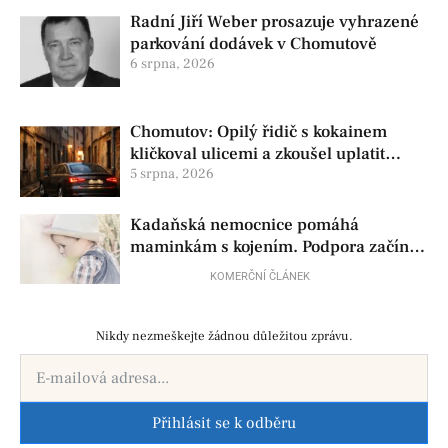
Radní Jiří Weber prosazuje vyhrazené
parkování dodávek v Chomutově
6 srpna, 2026
Chomutov: Opilý řidič s kokainem
kličkoval ulicemi a zkoušel uplatit
policisty
5 srpna, 2026
Kadaňská nemocnice pomáhá
maminkám s kojením. Podpora začíná
už před porodem
KOMERČNÍ ČLÁNEK
Nikdy nezmeškejte žádnou důležitou zprávu.
Přihlásit se k odběru