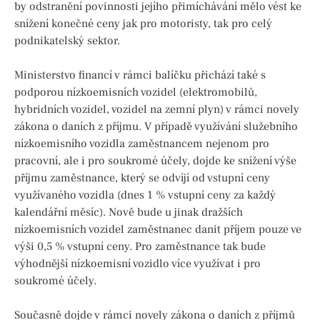
by odstranění povinnosti jejího přimíchávání mělo vést ke
snížení konečné ceny jak pro motoristy, tak pro celý
podnikatelský sektor.
Ministerstvo financí v rámci balíčku přichází také s
podporou nízkoemisních vozidel (elektromobilů,
hybridních vozidel, vozidel na zemní plyn) v rámci novely
zákona o daních z příjmu. V případě využívání služebního
nízkoemisního vozidla zaměstnancem nejenom pro
pracovní, ale i pro soukromé účely, dojde ke snížení výše
příjmu zaměstnance, který se odvíjí od vstupní ceny
využívaného vozidla (dnes 1 % vstupní ceny za každý
kalendářní měsíc). Nově bude u jinak dražších
nízkoemisních vozidel zaměstnanec danit příjem pouze ve
výši 0,5 % vstupní ceny. Pro zaměstnance tak bude
výhodnější nízkoemisní vozidlo více využívat i pro
soukromé účely.
Současně dojde v rámci novely zákona o daních z příjmů