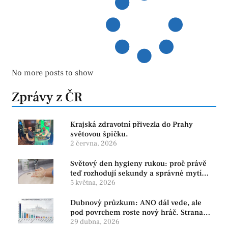
No more posts to show
Zprávy z ČR
Krajská zdravotní přivezla do Prahy
světovou špičku.
2 června, 2026
Světový den hygieny rukou: proč právě
teď rozhodují sekundy a správné mytí
rukou
5 května, 2026
Dubnový průzkum: ANO dál vede, ale
pod povrchem roste nový hráč. Strana
PRO se drží nejvýš mezi menšími
29 dubna, 2026