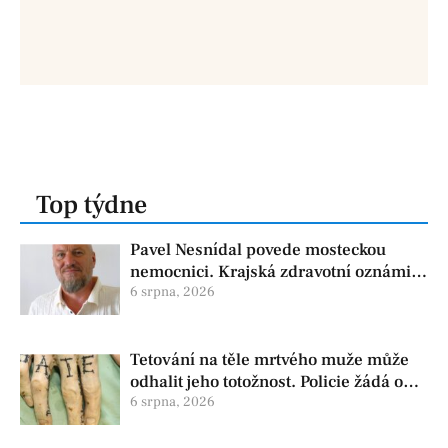
Top týdne
Pavel Nesnídal povede mosteckou
nemocnici. Krajská zdravotní oznámila
změnu ve vedení
6 srpna, 2026
Tetování na těle mrtvého muže může
odhalit jeho totožnost. Policie žádá o
pomoc
6 srpna, 2026