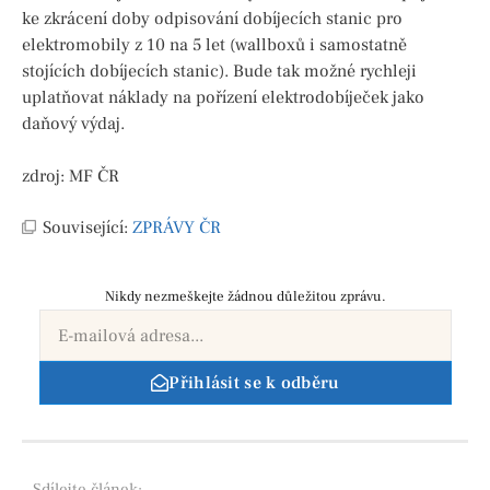
ke zkrácení doby odpisování dobíjecích stanic pro
elektromobily z 10 na 5 let (wallboxů i samostatně
stojících dobíjecích stanic). Bude tak možné rychleji
uplatňovat náklady na pořízení elektrodobíječek jako
daňový výdaj.
zdroj: MF ČR
Související:
ZPRÁVY ČR
Nikdy nezmeškejte žádnou důležitou zprávu.
Přihlásit se k odběru
Sdílejte
článek: