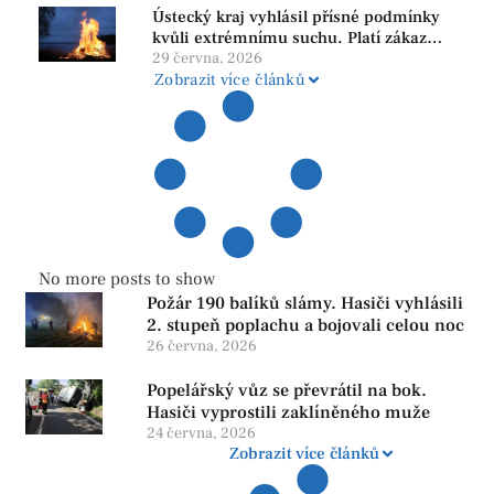
Ústecký kraj vyhlásil přísné podmínky
kvůli extrémnímu suchu. Platí zákaz
ohňů i pyrotechniky
29 června, 2026
Zobrazit více článků
No more posts to show
Požár 190 balíků slámy. Hasiči vyhlásili
2. stupeň poplachu a bojovali celou noc
26 června, 2026
Popelářský vůz se převrátil na bok.
Hasiči vyprostili zaklíněného muže
24 června, 2026
Zobrazit více článků