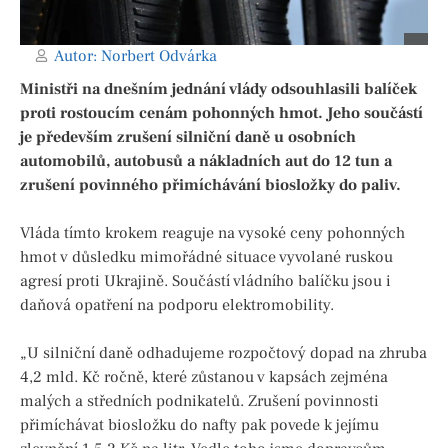
Autor:
Norbert Odvárka
Ministři na dnešním jednání vlády odsouhlasili balíček
proti rostoucím cenám pohonných hmot. Jeho součástí
je především zrušení silniční daně u osobních
automobilů, autobusů a nákladních aut do 12 tun a
zrušení povinného přimíchávání biosložky do paliv.
Vláda tímto krokem reaguje na vysoké ceny pohonných
hmot v důsledku mimořádné situace vyvolané ruskou
agresí proti Ukrajině. Součástí vládního balíčku jsou i
daňová opatření na podporu elektromobility.
„U silniční daně odhadujeme rozpočtový dopad na zhruba
4,2 mld. Kč ročně, které zůstanou v kapsách zejména
malých a středních podnikatelů. Zrušení povinnosti
přimíchávat biosložku do nafty pak povede k jejímu