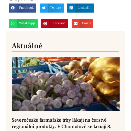
Facebook
Twitter
LinkedIn
WhatsApp
Pinterest
Email
Aktuálně
Severočeské farmářské trhy lákají na čerstvé
regionální produkty. V Chomutově se konají 8.