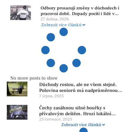
subjekty
Odbory prosazují změny v důchodech i
pracovní době. Dopady pocítí i lidé v
našem regionu
27 dubna, 2026
Zobrazit více článků
No more posts to show
Důchody rostou, ale ne všem stejně.
Polovina seniorů má nadprůměrnou
penzi, tisíce však žijí pod hranicí
7 srpna, 2025
důstojnosti — SPD chce zrušení vládní
Čechy zasáhnou silné bouřky s
reformy
přívalovým deštěm. Hrozí lokální
zatopení
25 července, 2025
Zobrazit více článků