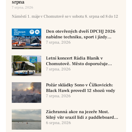
srpna
7 srpna, 2026
Náměstí 1. máje v Chomutově se v sobotu 8. srpna od 8 do 12
Den otevřených dveří DPCHJ 2026
nabídne techniku, sport i jízdy
historickými vozy
7 srpna, 2026
Letní koncert Rádia Blaník v
Chomutově. Město doporučuje
využít MHD
7 srpna, 2026
Požár skládky Sono v Čížkovicích:
Black Hawk provedl 12 shozů vody
7 srpna, 2026
Záchranná akce na jezeře Most.
Silný vítr srazil lidi z paddleboardů,
dvě osoby se pohřešují
6 srpna, 2026