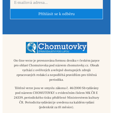
Přihlásit se k odběru
On-line verze je provozována formou deníku v českém jazyce
pro oblast Chomutovska pod názvem chomutovky.cz. Obsah
vychází z ověřených a veřejně dostupných zdrojů
zpracovaných redakcí a nepodléhá pravidlům pro tištěná
periodika.
Tištěné verze jsou ve smyslu zákona č. 46/2000 Sb vydávány
pod názvem CHOMUTOVKY s evidenčním číslem MK ČR E
24339, periodického tisku přidělené Ministerstvem kultury
ČR. Periodicita vydávání je uvedena na každém vydání
(jedenkrát za tři měsíce).