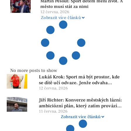
Martin Pešout: Sport dětem mění život. A
město musí stát za nimi
12 června, 2026
Zobrazit více článků
No more posts to show
Lukáš Krok: Sport má být prostor, kde
se dítě učí odvaze. Jenže odvaha
neroste tam, kde se bojí udělat chybu.
12 června, 2026
Jiří Richter: Konverze městských lázní:
ambiciózní plán, který zatím provází
více otazníků než jistot
11 června, 2026
Zobrazit více článků