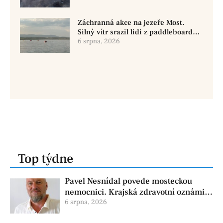
Záchranná akce na jezeře Most.
Silný vítr srazil lidi z paddleboardů,
dvě osoby se pohřešují
6 srpna, 2026
Top týdne
Pavel Nesnídal povede mosteckou
nemocnici. Krajská zdravotní oznámila
změnu ve vedení
6 srpna, 2026