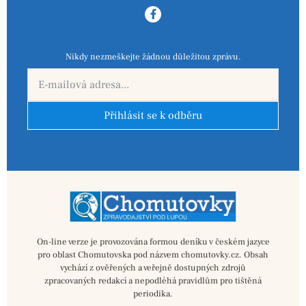
Nikdy nezmeškejte žádnou důležitou zprávu.
Přihlásit se k odběru
On-line verze je provozována formou deníku v českém jazyce
pro oblast Chomutovska pod názvem chomutovky.cz. Obsah
vychází z ověřených a veřejně dostupných zdrojů
zpracovaných redakcí a nepodléhá pravidlům pro tištěná
periodika.