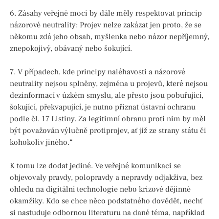
6. Zásahy veřejné moci by dále měly respektovat princip
názorové neutrality: Projev nelze zakázat jen proto, že se
někomu zdá jeho obsah, myšlenka nebo názor nepříjemný,
znepokojivý, obávaný nebo šokující.
7. V případech, kde principy naléhavosti a názorové
neutrality nejsou splněny, zejména u projevů, které nejsou
dezinformací v úzkém smyslu, ale přesto jsou pobuřující,
šokující, překvapující, je nutno přiznat ústavní ochranu
podle čl. 17 Listiny. Za legitimní obranu proti nim by měl
být považován výlučně protiprojev, ať již ze strany státu či
kohokoliv jiného.“
K tomu lze dodat jediné. Ve veřejné komunikaci se
objevovaly pravdy, polopravdy a nepravdy odjakživa, bez
ohledu na digitální technologie nebo krizové dějinné
okamžiky. Kdo se chce něco podstatného dovědět, nechť
si nastuduje odbornou literaturu na dané téma, například