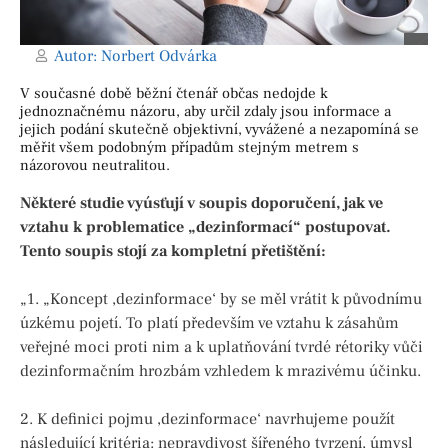
Autor:
Norbert Odvárka
V současné době běžní čtenář občas nedojde k
jednoznačnému názoru, aby určil zdaly jsou informace a
jejich podání skutečně objektivní, vyvážené a nezapomíná se
měřit všem podobným případům stejným metrem s
názorovou neutralitou.
Některé studie vyúsťují v soupis doporučení, jak ve
vztahu k problematice „dezinformací“ postupovat.
Tento soupis stojí za kompletní přetištění:
„1. „Koncept ‚dezinformace‘ by se měl vrátit k původnímu
úzkému pojetí. To platí především ve vztahu k zásahům
veřejné moci proti nim a k uplatňování tvrdé rétoriky vůči
dezinformačním hrozbám vzhledem k mrazivému účinku.
2. K definici pojmu ‚dezinformace‘ navrhujeme použít
následující kritéria: nepravdivost šířeného tvrzení, úmysl