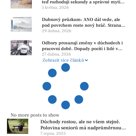
teď rozhodují sekundy a správné mytí
rukou
5 května, 2026
Dubnový průzkum: ANO dál vede, ale
pod povrchem roste nový hráč. Strana
PRO se drží nejvýš mezi menšími
29 dubna, 2026
subjekty
Odbory prosazují změny v důchodech i
pracovní době. Dopady pocítí i lidé v
našem regionu
27 dubna, 2026
Zobrazit více článků
No more posts to show
Důchody rostou, ale ne všem stejně.
Polovina seniorů má nadprůměrnou
penzi, tisíce však žijí pod hranicí
7 srpna, 2025