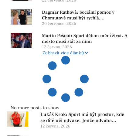
22 července, 2026
Dagmar Rathová: Sociální pomoc v
Chomutově musí být rychlá,
srozumitelná a férová. Ne udržovat lidi v
20 července, 2026
závislosti
Martin Pešout: Sport dětem mění život. A
město musí stát za nimi
12 června, 2026
Zobrazit více článků
No more posts to show
Lukáš Krok: Sport má být prostor, kde
se dítě učí odvaze. Jenže odvaha
neroste tam, kde se bojí udělat chybu.
12 června, 2026