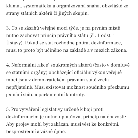
klamat, systematická a organizovaná snaha, obzvláště ze
strany státních aktérů či jiných skupin.
3. Co se zásahů veřejné moci týče, je na prvním místě
nutno zachovat princip právního státu (čl. 1 odst. 1
Ústavy). Pokud se stát rozhodne potírat dezinformace,
musí to proto být učiněno na základě a v mezích zákona.
4. Neformální ‚akce‘ soukromých aktérů (často v domluvě
se státními orgány) obcházející oficiální výkon veřejné
moci jsou v demokratickém právním státě zcela
nepřijatelné. Musí existovat možnost soudního přezkumu
jednání státu a parlamentní kontroly.
5. Pro vytváření legislativy určené k boji proti
dezinformacím je nutno uplatňovat princip naléhavosti:
Aby projev mohl být zakázán, musí vést ke konkrétní,
bezprostřední a vážné újmě.