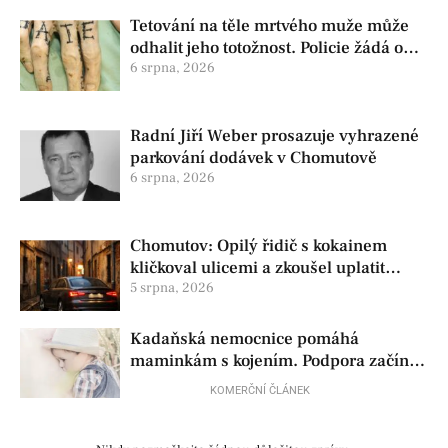
Tetování na těle mrtvého muže může
odhalit jeho totožnost. Policie žádá o
pomoc
6 srpna, 2026
Radní Jiří Weber prosazuje vyhrazené
parkování dodávek v Chomutově
6 srpna, 2026
Chomutov: Opilý řidič s kokainem
kličkoval ulicemi a zkoušel uplatit
policisty
5 srpna, 2026
Kadaňská nemocnice pomáhá
maminkám s kojením. Podpora začíná
už před porodem
KOMERČNÍ ČLÁNEK