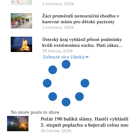
1 července, 2026
Žáci proměnili nemocniční chodbu v
barevné místo pro dětské pacienty
1 července, 2026
Ústecký kraj vyhlásil přísné podmínky
kvůli extrémnímu suchu. Platí zákaz
ohňů i pyrotechniky
29 června, 2026
Zobrazit více článků
No more posts to show
Požár 190 balíků slámy. Hasiči vyhlásili
2. stupeň poplachu a bojovali celou noc
26 června, 2026