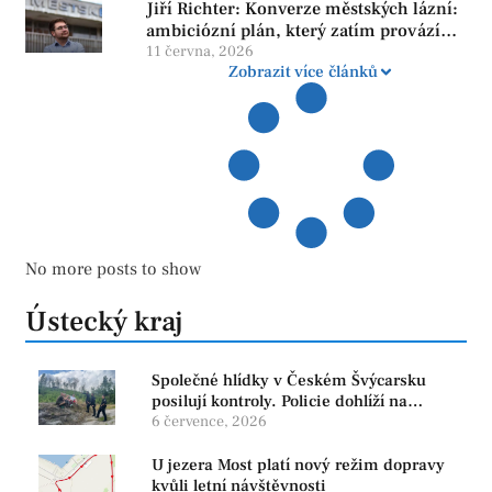
Jiří Richter: Konverze městských lázní:
ambiciózní plán, který zatím provází
více otazníků než jistot
11 června, 2026
Zobrazit více článků
No more posts to show
Ústecký kraj
Společné hlídky v Českém Švýcarsku
posilují kontroly. Policie dohlíží na
bezpečnost i ochranu přírody
6 července, 2026
U jezera Most platí nový režim dopravy
kvůli letní návštěvnosti