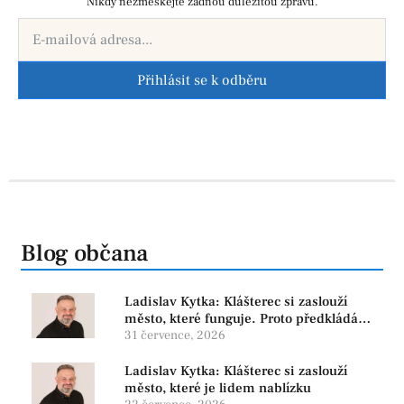
Nikdy nezmeškejte žádnou důležitou zprávu.
Přihlásit se k odběru
Blog občana
Ladislav Kytka: Klášterec si zaslouží
město, které funguje. Proto předkládáme
program, který řeší skutečné problémy
31 července, 2026
Ladislav Kytka: Klášterec si zaslouží
město, které je lidem nablízku