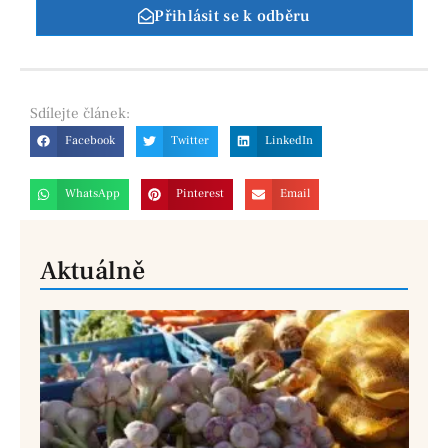
Přihlásit se k odběru
Sdílejte
článek:
Facebook
Twitter
LinkedIn
WhatsApp
Pinterest
Email
Aktuálně