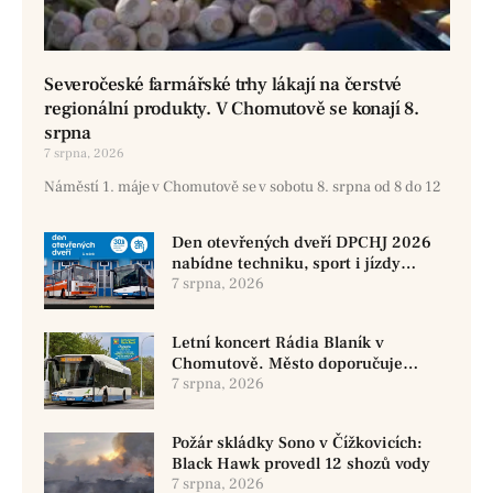
Severočeské farmářské trhy lákají na čerstvé
regionální produkty. V Chomutově se konají 8.
srpna
7 srpna, 2026
Náměstí 1. máje v Chomutově se v sobotu 8. srpna od 8 do 12
Den otevřených dveří DPCHJ 2026
nabídne techniku, sport i jízdy
historickými vozy
7 srpna, 2026
Letní koncert Rádia Blaník v
Chomutově. Město doporučuje
využít MHD
7 srpna, 2026
Požár skládky Sono v Čížkovicích:
Black Hawk provedl 12 shozů vody
7 srpna, 2026