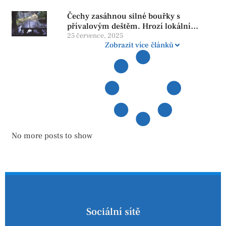
důstojnosti — SPD chce zrušení vládní
Čechy zasáhnou silné bouřky s
reformy
přívalovým deštěm. Hrozí lokální
zatopení
25 července, 2025
Zobrazit více článků
No more posts to show
Sociální sítě