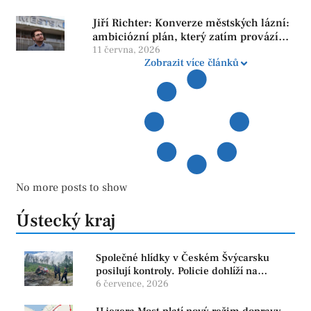
Jiří Richter: Konverze městských lázní:
ambiciózní plán, který zatím provází
více otazníků než jistot
11 června, 2026
Zobrazit více článků
No more posts to show
Ústecký kraj
Společné hlídky v Českém Švýcarsku
posilují kontroly. Policie dohlíží na
bezpečnost i ochranu přírody
6 července, 2026