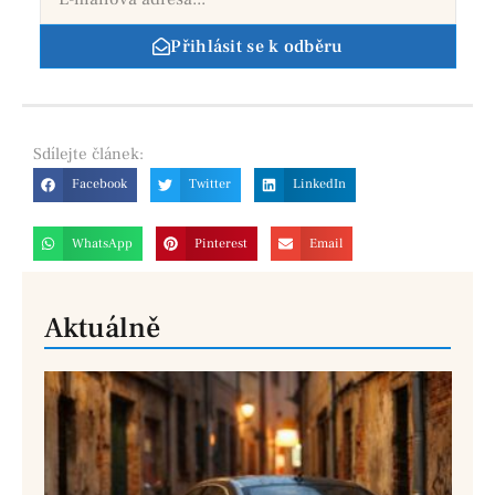
Přihlásit se k odběru
Sdílejte
článek:
Facebook
Twitter
LinkedIn
WhatsApp
Pinterest
Email
Aktuálně