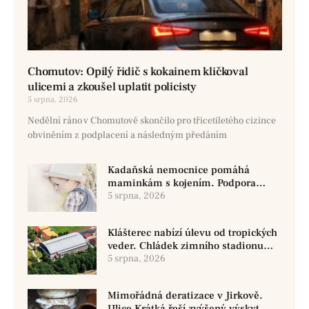
Chomutov: Opilý řidič s kokainem kličkoval
ulicemi a zkoušel uplatit policisty
5 srpna, 2026
Nedělní ráno v Chomutově skončilo pro třicetiletého cizince
obviněním z podplacení a následným předáním
Kadaňská nemocnice pomáhá
maminkám s kojením. Podpora
začíná už před porodem
5 srpna, 2026
Klášterec nabízí úlevu od tropických
veder. Chládek zimního stadionu
pomůže seniorům i nemocným
5 srpna, 2026
Mimořádná deratizace v Jirkově.
Ulice Krátká řeší zvýšený výskyt