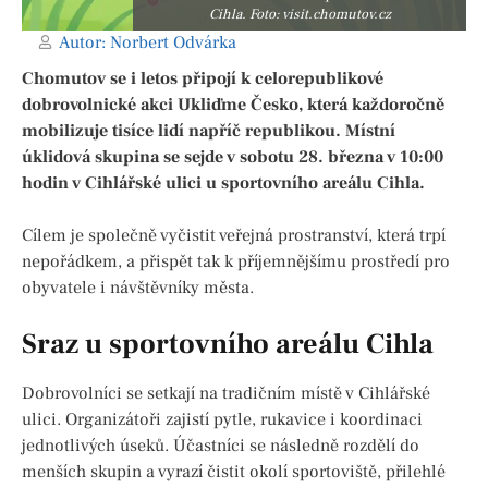
Cihla. Foto: visit.chomutov.cz
Autor:
Norbert Odvárka
Chomutov se i letos připojí k celorepublikové
dobrovolnické akci Ukliďme Česko, která každoročně
mobilizuje tisíce lidí napříč republikou. Místní
úklidová skupina se sejde v sobotu 28. března v 10:00
hodin v Cihlářské ulici u sportovního areálu Cihla.
Cílem je společně vyčistit veřejná prostranství, která trpí
nepořádkem, a přispět tak k příjemnějšímu prostředí pro
obyvatele i návštěvníky města.
Sraz u sportovního areálu Cihla
Dobrovolníci se setkají na tradičním místě v Cihlářské
ulici. Organizátoři zajistí pytle, rukavice i koordinaci
jednotlivých úseků. Účastníci se následně rozdělí do
menších skupin a vyrazí čistit okolí sportoviště, přilehlé