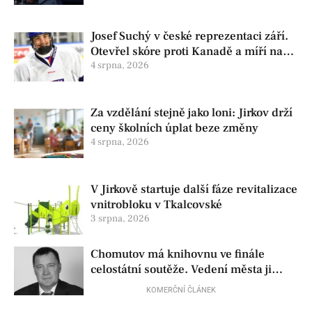
Josef Suchý v české reprezentaci září.
Otevřel skóre proti Kanadě a míří na
Hlinka Gretzky Cup
4 srpna, 2026
Za vzdělání stejně jako loni: Jirkov drží
ceny školních úplat beze změny
4 srpna, 2026
V Jirkově startuje další fáze revitalizace
vnitrobloku v Tkalcovské
3 srpna, 2026
Chomutov má knihovnu ve finále
celostátní soutěže. Vedení města ji
přesto chce zrušit
KOMERČNÍ ČLÁNEK