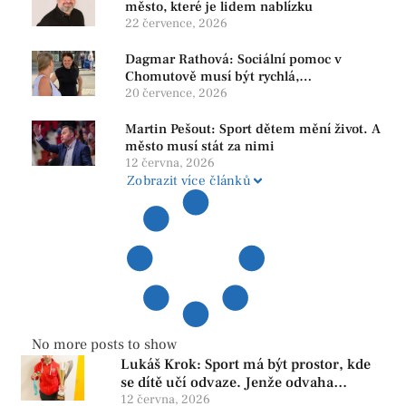
město, které je lidem nablízku
22 července, 2026
Dagmar Rathová: Sociální pomoc v
Chomutově musí být rychlá,
srozumitelná a férová. Ne udržovat lidi v
20 července, 2026
závislosti
Martin Pešout: Sport dětem mění život. A
město musí stát za nimi
12 června, 2026
Zobrazit více článků
No more posts to show
Lukáš Krok: Sport má být prostor, kde
se dítě učí odvaze. Jenže odvaha
neroste tam, kde se bojí udělat chybu.
12 června, 2026