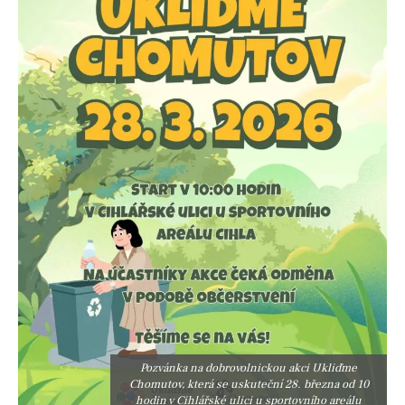
Pozvánka na dobrovolnickou akci Ukliďme
Chomutov, která se uskuteční 28. března od 10
hodin v Cihlářské ulici u sportovního areálu