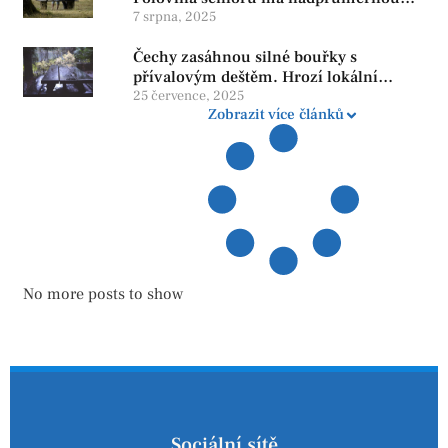
penzi, tisíce však žijí pod hranicí
7 srpna, 2025
důstojnosti — SPD chce zrušení vládní
Čechy zasáhnou silné bouřky s
reformy
přívalovým deštěm. Hrozí lokální
zatopení
25 července, 2025
Zobrazit více článků
No more posts to show
Sociální sítě