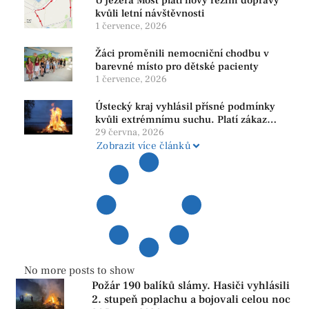
U jezera Most platí nový režim dopravy
kvůli letní návštěvnosti
1 července, 2026
Žáci proměnili nemocniční chodbu v
barevné místo pro dětské pacienty
1 července, 2026
Ústecký kraj vyhlásil přísné podmínky
kvůli extrémnímu suchu. Platí zákaz
ohňů i pyrotechniky
29 června, 2026
Zobrazit více článků
No more posts to show
Požár 190 balíků slámy. Hasiči vyhlásili
2. stupeň poplachu a bojovali celou noc