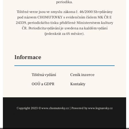
periodika.
Tištěné verze jsou ve smyslu zákona č. 46/2000 Sb vydávány
pod názvem CHOMUTOVKY s evidenčním číslem MK ČR E
24339, periodického tisku přidělené Ministerstvem kultury
ČR. Periodicita vydávání je uvedena na každém vydání
(jedenkrát za tři měsíce).
Informace
Tištěná vydání
Ceník inzerce
OOÚ a GDPR
Kontakty
Copyright 2023 © www.chomutovky.cz | Powered by www.legnavsky.cz
×