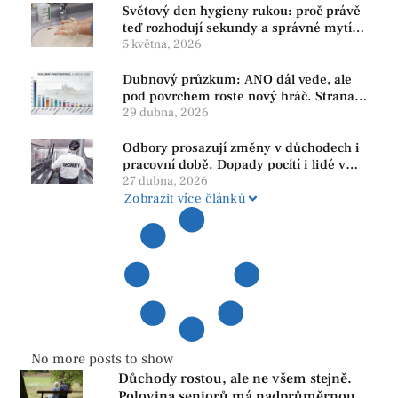
Světový den hygieny rukou: proč právě
teď rozhodují sekundy a správné mytí
rukou
5 května, 2026
Dubnový průzkum: ANO dál vede, ale
pod povrchem roste nový hráč. Strana
PRO se drží nejvýš mezi menšími
29 dubna, 2026
subjekty
Odbory prosazují změny v důchodech i
pracovní době. Dopady pocítí i lidé v
našem regionu
27 dubna, 2026
Zobrazit více článků
No more posts to show
Důchody rostou, ale ne všem stejně.
Polovina seniorů má nadprůměrnou