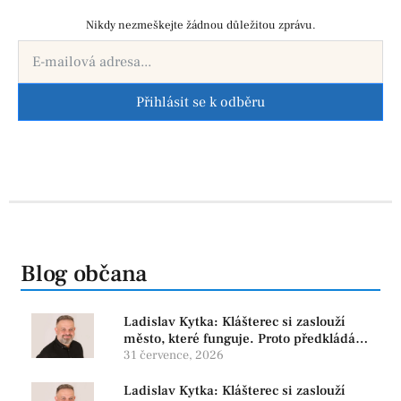
Nikdy nezmeškejte žádnou důležitou zprávu.
Přihlásit se k odběru
Blog občana
Ladislav Kytka: Klášterec si zaslouží
město, které funguje. Proto předkládáme
program, který řeší skutečné problémy
31 července, 2026
Ladislav Kytka: Klášterec si zaslouží